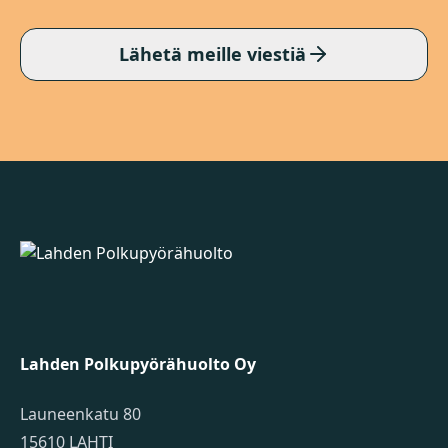
Lähetä meille viestiä
Lahden Polkupyörähuolto - etusivulle
Lahden Polkupyörähuolto Oy
Launeenkatu 80
15610 LAHTI