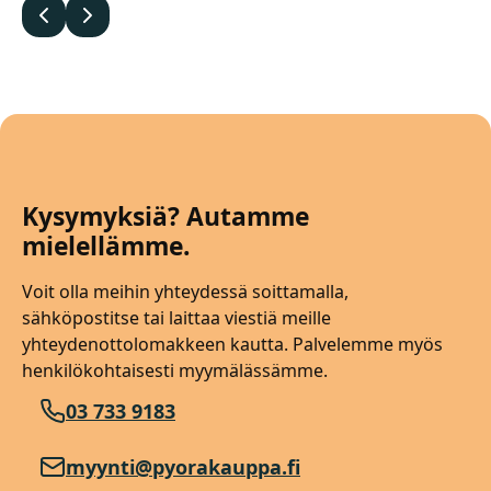
Edellinen
Seuraava
Kysymyksiä? Autamme
mielellämme.
Voit olla meihin yhteydessä soittamalla,
sähköpostitse tai laittaa viestiä meille
yhteydenottolomakkeen kautta. Palvelemme myös
henkilökohtaisesti myymälässämme.
03 733 9183
myynti@pyorakauppa.fi