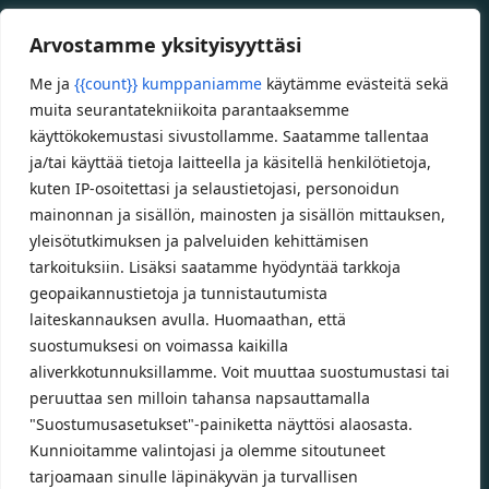
täällä!
Arvostamme yksityisyyttäsi
Specialized App – ilmainen mobiilisovellus
Specializedin sähköpyöriin
Me ja
{{count}} kumppaniamme
käytämme evästeitä sekä
Custom polkupyörät
muita seurantatekniikoita parantaaksemme
Fatbikellä helppoa ja huoletonta etenemistä
käyttökokemustasi sivustollamme. Saatamme tallentaa
ja/tai käyttää tietoja laitteella ja käsitellä henkilötietoja,
maastossa
kuten IP-osoitettasi ja selaustietojasi, personoidun
mainonnan ja sisällön, mainosten ja sisällön mittauksen,
Aukioloajat
yleisötutkimuksen ja palveluiden kehittämisen
tarkoituksiin. Lisäksi saatamme hyödyntää tarkkoja
Talvikauden aukioloajat (1.10.2025 – 28.2.2026)
geopaikannustietoja ja tunnistautumista
Ma-Pe 10-18
laiteskannauksen avulla. Huomaathan, että
La 10-14
suostumuksesi on voimassa kaikilla
aliverkkotunnuksillamme. Voit muuttaa suostumustasi tai
Kesäkauden aukioloajat (1.3.2026 – 30.9.2026)
peruuttaa sen milloin tahansa napsauttamalla
Ma-Pe 10-18
"Suostumusasetukset"-painiketta näyttösi alaosasta.
La 9-15
Kunnioitamme valintojasi ja olemme sitoutuneet
tarjoamaan sinulle läpinäkyvän ja turvallisen