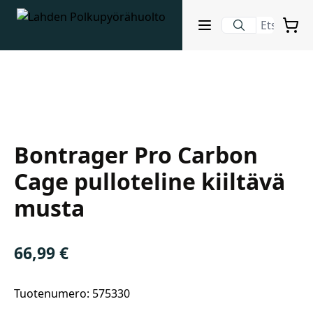
Lahden Polkupyörähuolto - etusivulle
Avaa sulje valikko
Ostosko
Suurenna kuva
Hakutulokset
Bontrager
Bontrager Pro Carbon
Suositut osastot
Cage pulloteline kiiltävä
musta
66,99
€
Gravel-pyörät
Tuotenumero: 575330