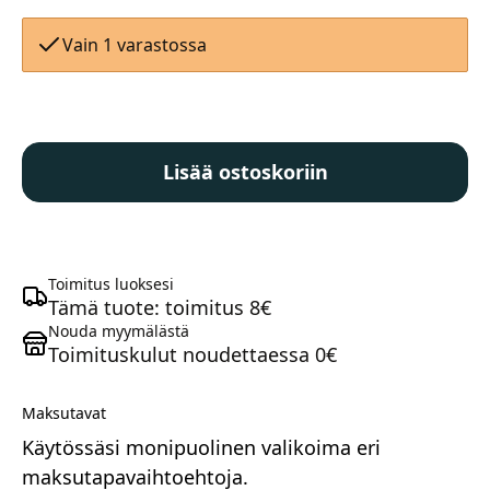
Vain 1 varastossa
Bontrager
Pro
Lisää ostoskoriin
Carbon
Cage
Maastosähköpyörät
pulloteline
kiiltävä
musta
Toimitus luoksesi
määrä
Tämä tuote: toimitus 8€
Nouda myymälästä
Toimituskulut noudettaessa 0€
Maksutavat
Kaupunkisähköpyörät
Käytössäsi monipuolinen valikoima eri
maksutapavaihtoehtoja.