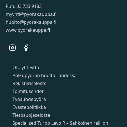
Puh. 03 733 9183
myynti@pyorakauppa.fi
huolto@pyorakauppa.fi
www.pyorakauppa.fi
Instagram
Facebook
Sivut
Ota yhteyttä
Polkupyörän huolto Lahdessa
Rekisteriseloste
Toimitusehdot
Työsuhdepyörä
Evästepolitiikka
Tietosuojaseloste
Specialized Turbo Levo R – Sähköinen ralli on