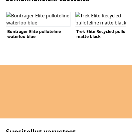
Katso tuote
Katso tuote
Bontrager Elite pulloteline
Trek Elite Recycled pullotel
waterloo blue
matte black
Komponentit
Katso koko valikoima
Suositellut varusteet