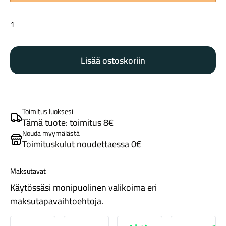
Trek
Elite
Recycled
Lisää ostoskoriin
pulloteline
lunar
Tarvikkeet
silver
määrä
Toimitus luoksesi
Tämä tuote: toimitus 8€
Nouda myymälästä
Toimituskulut noudettaessa 0€
Maksutavat
Käytössäsi monipuolinen valikoima eri
Renkaat
maksutapavaihtoehtoja.