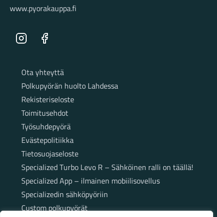
www.pyorakauppa.fi
Instagram
Facebook
Sivut
Ota yhteyttä
Polkupyörän huolto Lahdessa
Rekisteriseloste
Toimitusehdot
Työsuhdepyörä
Evästepolitiikka
Tietosuojaseloste
Specialized Turbo Levo R – Sähköinen ralli on täällä!
Specialized App – ilmainen mobiilisovellus
Specializedin sähköpyöriin
Custom polkupyörät