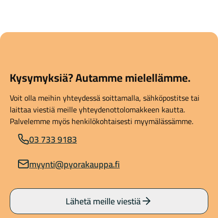
Kysymyksiä? Autamme mielellämme.
Voit olla meihin yhteydessä soittamalla, sähköpostitse tai
laittaa viestiä meille yhteydenottolomakkeen kautta.
Palvelemme myös henkilökohtaisesti myymälässämme.
03 733 9183
myynti@pyorakauppa.fi
Lähetä meille viestiä