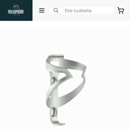
Lahden Polkupyörähuolto - etusivulle
Avaa sulje valikko
Ostoskori
Hakutulokset
Suositut osastot
Gravel-pyörät