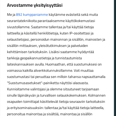
Fatbikellä helppoa ja huoletonta etenemistä
Arvostamme yksityisyyttäsi
maastossa
Me ja
892 kumppaniamme
käytämme evästeitä sekä muita
seurantatekniikoita parantaaksemme käyttökokemustasi
Aukioloajat
sivustollamme. Saatamme tallentaa ja/tai käyttää tietoja
laitteella ja käsitellä henkilötietoja, kuten IP-osoitettasi ja
Talvikauden aukioloajat (1.10.2025 – 28.2.2026)
selaustietojasi, personoidun mainonnan ja sisällön, mainosten ja
Ma-Pe 10-18
sisällön mittauksen, yleisötutkimuksen ja palveluiden
La 10-14
kehittämisen tarkoituksiin. Lisäksi saatamme hyödyntää
Kesäkauden aukioloajat (1.3.2026 – 30.9.2026)
tarkkoja geopaikannustietoja ja tunnistautumista
laiteskannauksen avulla. Huomaathan, että suostumuksesi on
Ma-Pe 10-18
voimassa kaikilla aliverkkotunnuksillamme. Voit muuttaa
La 9-15
suostumustasi tai peruuttaa sen milloin tahansa napsauttamalla
"Suostumusasetukset"-painiketta näyttösi alaosasta.
Poikkeavat aukioloajat:
Kunnioitamme valintojasi ja olemme sitoutuneet tarjoamaan
Pyhäinpäivä lauantai 31.10. – suljettu
sinulle läpinäkyvän ja turvallisen selauskokemuksen. Kolmannen
osapuolen toimittajat käsittelevät tietoja seuraaviin tarkoituksiin
ja erityisominaisuuksiin: tallentaa ja/tai käyttää tietoja laitteella,
personoitua mainontaa ja sisältöä, mainontaa ja sisällön
© Lahden Polkupyörähuolto - 2026