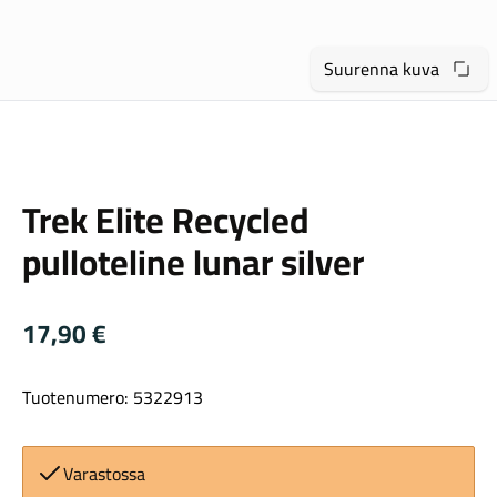
Suurenna kuva
Trek
Maastosähköpyörät
Trek Elite Recycled
pulloteline lunar silver
17,90
€
Tuotenumero: 5322913
Kaupunkisähköpyörät
Varastossa