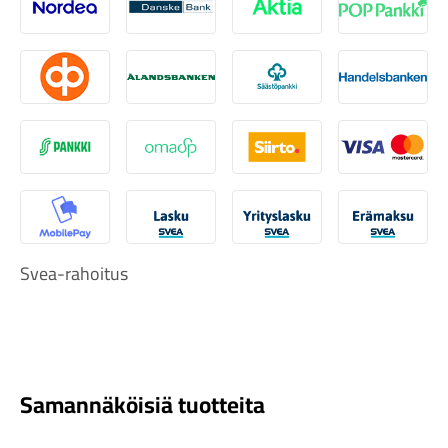
Nordea
Danske
Aktia
Pop-pank
Osuuspankki
Ålandsbanken
Säästöpankki
Handelsb
Komponentit
S-Pankki
Omasp
Siirto
Visa & Ma
MobilePay
Svea Lasku
Svea yrityslasku
Svea erä
Katso koko valikoima
Svea-rahoitus
Samannäköisiä tuotteita