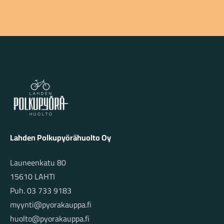
Lahden Polkupyörähuolto - etusivulle
Lahden Polkupyörähuolto Oy
Launeenkatu 80
15610 LAHTI
Puh. 03 733 9183
myynti@pyorakauppa.fi
huolto@pyorakauppa.fi