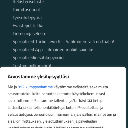
Rekisteriseloste
Toimitusehdot
Työsuhdepyörä
Evästepolitiikka
Tietosuojaseloste
Specialized Turbo Levo R – Sähköinen ralli on täällä!
Specialized App – ilmainen mobiilisovellus
Specializedin sähköpyöriin
Custom polkupyörät
Fatbikellä helppoa ja huoletonta etenemistä
Arvostamme yksityisyyttäsi
maastossa
Me ja
892 kumppaniamme
käytämme evästeitä sekä muita
seurantatekniikoita parantaaksemme käyttökokemustasi
Aukioloajat
sivustollamme. Saatamme tallentaa ja/tai käyttää tietoja
laitteella ja käsitellä henkilötietoja, kuten IP-osoitettasi ja
Talvikauden aukioloajat (1.10.2025 – 28.2.2026)
selaustietojasi, personoidun mainonnan ja sisällön, mainosten ja
Ma-Pe 10-18
sisällön mittauksen, yleisötutkimuksen ja palveluiden
La 10-14