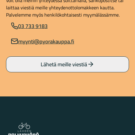
Voit olla meihin yhteydessä soittamalla, sähköpostitse tai
laittaa viestiä meille yhteydenottolomakkeen kautta.
Palvelemme myös henkilökohtaisesti myymälässämme.
03 733 9183
myynti@pyorakauppa.fi
Lähetä meille viestiä
Lahden Polkupyörähuolto - etusivulle