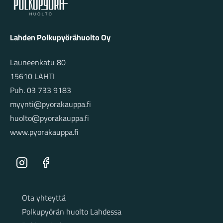
Lahden Polkupyörähuolto Oy
Launeenkatu 80
15610 LAHTI
Puh. 03 733 9183
myynti@pyorakauppa.fi
huolto@pyorakauppa.fi
www.pyorakauppa.fi
Instagram
Facebook
Sivut
Ota yhteyttä
Polkupyörän huolto Lahdessa