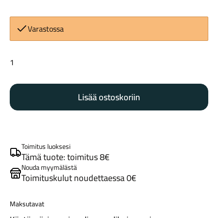
Varastossa
Stans
Original
Tarvikkeet
tiivistysaine
Lisää ostoskoriin
500ml
määrä
Toimitus luoksesi
Tämä tuote: toimitus 8€
Nouda myymälästä
Toimituskulut noudettaessa 0€
Renkaat
Maksutavat