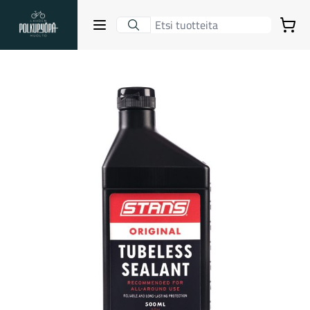
Lahden Polkupyörähuolto - etusivulle
Avaa sulje valikko
Ostoskori
Hakutulokset
Suositut osastot
Gravel-pyörät