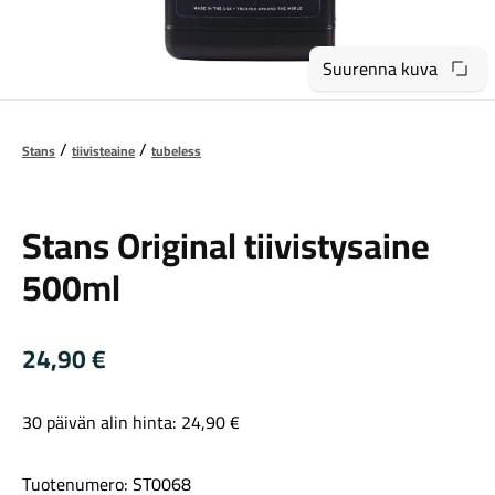
Suurenna kuva
Stans
tiivisteaine
tubeless
Maastosähköpyörät
Stans
Stans Original tiivistysaine
500ml
24,90
€
30 päivän alin hinta:
24,90
€
Kaupunkisähköpyörät
Tuotenumero: ST0068