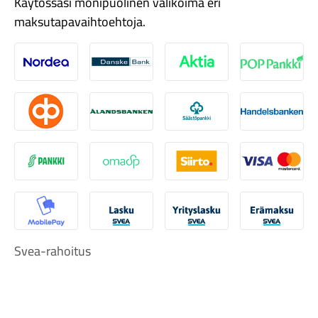
Käytössäsi monipuolinen valikoima eri
maksutapavaihtoehtoja.
Nordea
Danske
Aktia
Pop-pank
Komponentit
Osuuspankki
Ålandsbanken
Säästöpankki
Handelsb
S-Pankki
Omasp
Siirto
Visa & Ma
Katso koko valikoima
MobilePay
Svea Lasku
Svea yrityslasku
Svea erä
Svea-rahoitus