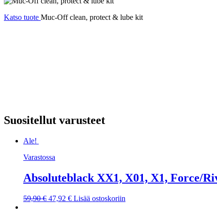
Katso tuote
Muc-Off clean, protect & lube kit
Suositellut varusteet
Ale!
Varastossa
Absoluteblack XX1, X01, X1, Force/Ri
Alkuperäinen
Nykyinen
59,90
€
47,92
€
Lisää ostoskoriin
hinta
hinta
oli:
on: