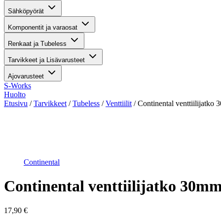
Sähköpyörät
Komponentit ja varaosat
Renkaat ja Tubeless
Tarvikkeet ja Lisävarusteet
Ajovarusteet
S-Works
Huolto
Etusivu
/
Tarvikkeet
/
Tubeless
/
Venttiilit
/ Continental venttiilijatko
Suurenna kuva
Continental
Continental venttiilijatko 30m
17,90
€