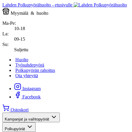
Lahden Polkupyörähuolto - etusivulle
Myymälä
&
huolto
Ma-Pe:
10-18
La:
09-15
Su:
Suljettu
Huolto
Työsuhdepyörä
Polkupyörän rahoitus
Ota yhteyttä
Instagram
Facebook
Ostoskori
Kampanjat ja vaihtopyörät
Polkupyörät