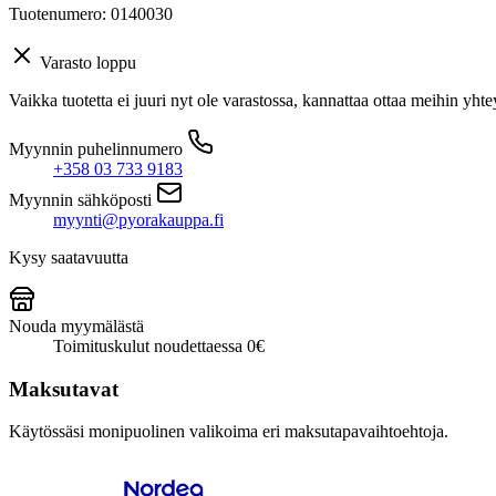
Tuotenumero: 0140030
Varasto loppu
Vaikka tuotetta ei juuri nyt ole varastossa, kannattaa ottaa meihin yhte
Myynnin puhelinnumero
+358 03 733 9183
Myynnin sähköposti
myynti@pyorakauppa.fi
Kysy saatavuutta
Nouda myymälästä
Toimituskulut noudettaessa 0€
Maksutavat
Käytössäsi monipuolinen valikoima eri maksutapavaihtoehtoja.