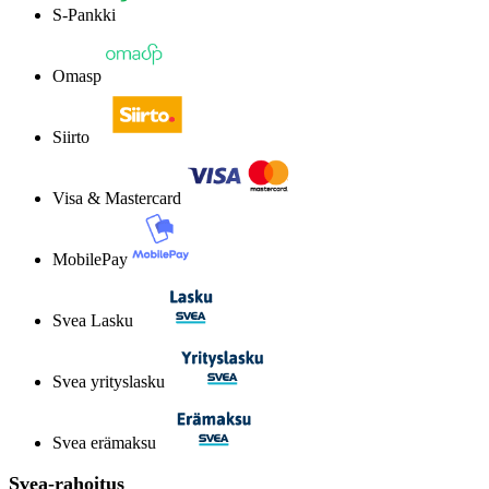
S-Pankki
Omasp
Siirto
Visa & Mastercard
MobilePay
Svea Lasku
Svea yrityslasku
Svea erämaksu
Svea-rahoitus