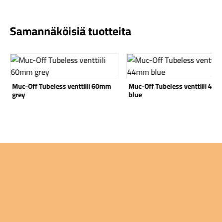
Samannäköisiä tuotteita
Katso tuote
Katso tuote
Komponentit
Muc-Off Tubeless venttiili 60mm
Muc-Off Tubeless venttiili 44
grey
blue
Katso koko valikoima