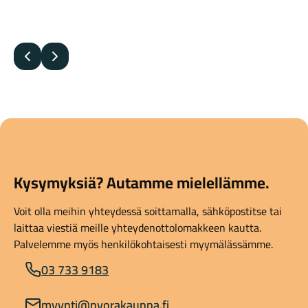
Edellinen
Seuraava
Kysymyksiä? Autamme mielellämme.
Voit olla meihin yhteydessä soittamalla, sähköpostitse tai
laittaa viestiä meille yhteydenottolomakkeen kautta.
Palvelemme myös henkilökohtaisesti myymälässämme.
03 733 9183
myynti@pyorakauppa.fi