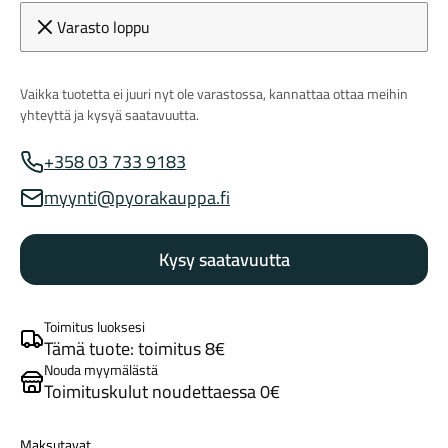
Varasto loppu
Vaikka tuotetta ei juuri nyt ole varastossa, kannattaa ottaa meihin
yhteyttä ja kysyä saatavuutta.
+358 03 733 9183
Myynnin puhelinnumero
Maastosähköpyörät
myynti@pyorakauppa.fi
Myynnin sähköposti
Kysy saatavuutta
Toimitus luoksesi
Tämä tuote: toimitus 8€
Nouda myymälästä
Toimituskulut noudettaessa 0€
Kaupunkisähköpyörät
Maksutavat