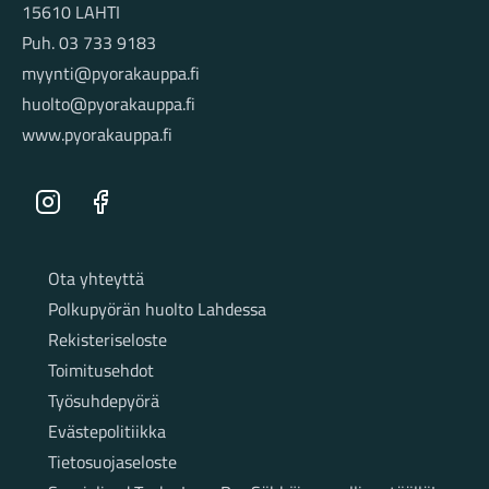
15610 LAHTI
Puh. 03 733 9183
myynti@pyorakauppa.fi
huolto@pyorakauppa.fi
www.pyorakauppa.fi
Instagram
Facebook
Sivut
Ota yhteyttä
Polkupyörän huolto Lahdessa
Rekisteriseloste
Toimitusehdot
Työsuhdepyörä
Evästepolitiikka
Tietosuojaseloste