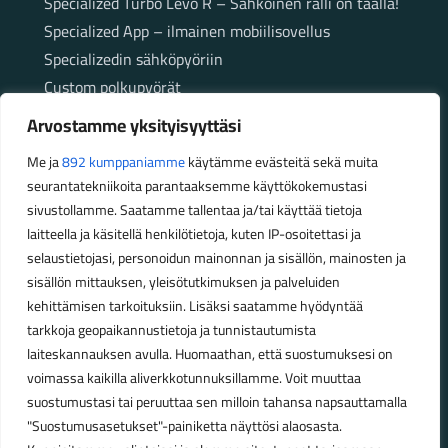
Specialized Turbo Levo R – Sähköinen ralli on täällä!
Specialized App – ilmainen mobiilisovellus
Specializedin sähköpyöriin
Custom polkupyörät
Fatbikellä helppoa ja huoletonta etenemistä
Arvostamme yksityisyyttäsi
maastossa
Me ja
892 kumppaniamme
käytämme evästeitä sekä muita
seurantatekniikoita parantaaksemme käyttökokemustasi
Aukioloajat
sivustollamme. Saatamme tallentaa ja/tai käyttää tietoja
laitteella ja käsitellä henkilötietoja, kuten IP-osoitettasi ja
Talvikauden aukioloajat (1.10.2025 – 28.2.2026)
selaustietojasi, personoidun mainonnan ja sisällön, mainosten ja
Ma-Pe 10-18
sisällön mittauksen, yleisötutkimuksen ja palveluiden
La 10-14
kehittämisen tarkoituksiin. Lisäksi saatamme hyödyntää
Kesäkauden aukioloajat (1.3.2026 – 30.9.2026)
tarkkoja geopaikannustietoja ja tunnistautumista
laiteskannauksen avulla. Huomaathan, että suostumuksesi on
Ma-Pe 10-18
voimassa kaikilla aliverkkotunnuksillamme. Voit muuttaa
La 9-15
suostumustasi tai peruuttaa sen milloin tahansa napsauttamalla
"Suostumusasetukset"-painiketta näyttösi alaosasta.
Poikkeavat aukioloajat: