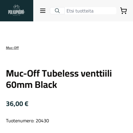
Lahden Polkupyörähuolto - etusivulle
Avaa sulje valikko
Ostoskori
Suurenna kuva
Hakutulokset
Muc-Off
Muc-Off
Suositut osastot
Muc-Off Tubeless venttiili
60mm Black
36,00
€
Tuotenumero: 20430
Gravel-pyörät