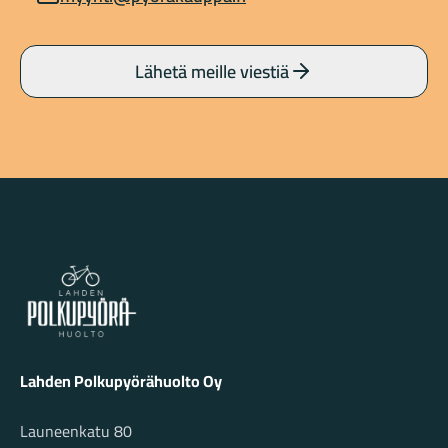
Lähetä meille viestiä
Lahden Polkupyörähuolto - etusivulle
Lahden Polkupyörähuolto Oy
Launeenkatu 80