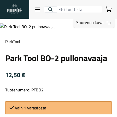
Lahden Polkupyörähuolto - etusivulle
Avaa sulje valikko
Ostoskori
Suurenna kuva
Hakutulokset
ParkTool
Park Tool BO-2 pullonavaaja
Suositut osastot
12,50
€
Tuotenumero: PTBO2
Gravel-pyörät
Vain 1 varastossa