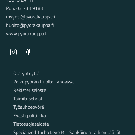
Puh. 03 733 9183
myynti@pyorakauppa.fi
huolto@pyorakauppa.fi
www.pyorakauppa.fi
Instagram
Facebook
Sivut
Ota yhteyttä
Polkupyörän huolto Lahdessa
Rekisteriseloste
Toimitusehdot
Työsuhdepyörä
Evästepolitiikka
Tietosuojaseloste
Specialized Turbo Levo R – Sähköinen ralli on täällä!