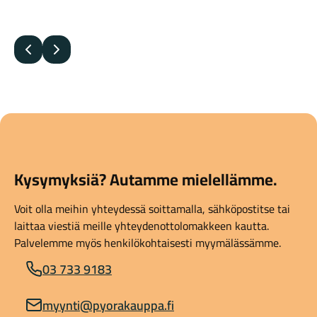
Edellinen
Seuraava
Kysymyksiä? Autamme mielellämme.
Voit olla meihin yhteydessä soittamalla, sähköpostitse tai
laittaa viestiä meille yhteydenottolomakkeen kautta.
Palvelemme myös henkilökohtaisesti myymälässämme.
03 733 9183
myynti@pyorakauppa.fi