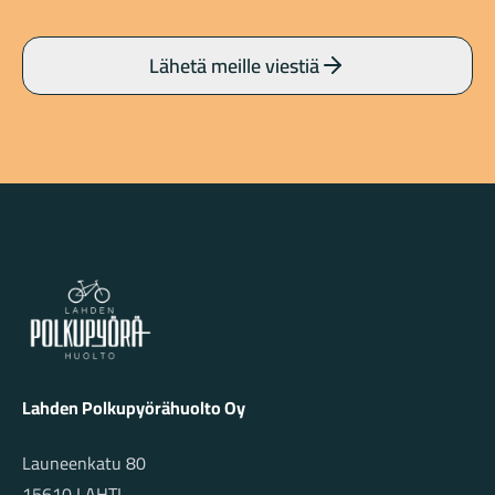
Lähetä meille viestiä
Lahden Polkupyörähuolto - etusivulle
Lahden Polkupyörähuolto Oy
Launeenkatu 80
15610 LAHTI