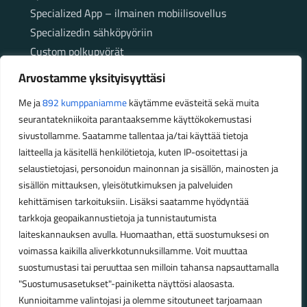
Specialized App – ilmainen mobiilisovellus
Specializedin sähköpyöriin
Custom polkupyörät
Fatbikellä helppoa ja huoletonta etenemistä
Arvostamme yksityisyyttäsi
maastossa
Me ja
892 kumppaniamme
käytämme evästeitä sekä muita
seurantatekniikoita parantaaksemme käyttökokemustasi
Aukioloajat
sivustollamme. Saatamme tallentaa ja/tai käyttää tietoja
laitteella ja käsitellä henkilötietoja, kuten IP-osoitettasi ja
Talvikauden aukioloajat (1.10.2025 – 28.2.2026)
selaustietojasi, personoidun mainonnan ja sisällön, mainosten ja
Ma-Pe 10-18
sisällön mittauksen, yleisötutkimuksen ja palveluiden
La 10-14
kehittämisen tarkoituksiin. Lisäksi saatamme hyödyntää
Kesäkauden aukioloajat (1.3.2026 – 30.9.2026)
tarkkoja geopaikannustietoja ja tunnistautumista
laiteskannauksen avulla. Huomaathan, että suostumuksesi on
Ma-Pe 10-18
voimassa kaikilla aliverkkotunnuksillamme. Voit muuttaa
La 9-15
suostumustasi tai peruuttaa sen milloin tahansa napsauttamalla
"Suostumusasetukset"-painiketta näyttösi alaosasta.
Poikkeavat aukioloajat:
Kunnioitamme valintojasi ja olemme sitoutuneet tarjoamaan