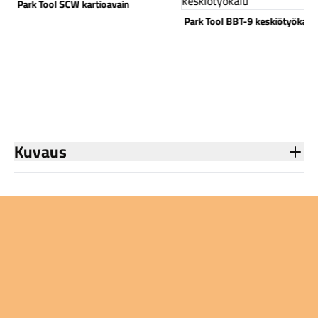
Park Tool SCW kartioavain
Park Tool BBT-9 keskiötyökalu
Komponentit
Kuvaus
Katso koko valikoima