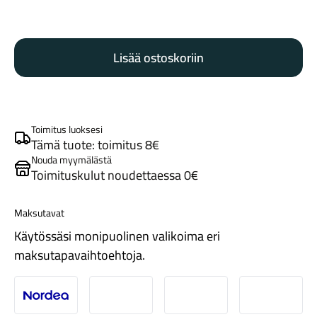
Park
Tool
Lisää ostoskoriin
BO-
2
pullonavaaja
määrä
Maastosähköpyörät
Toimitus luoksesi
Tämä tuote: toimitus 8€
Nouda myymälästä
Toimituskulut noudettaessa 0€
Maksutavat
Käytössäsi monipuolinen valikoima eri
maksutapavaihtoehtoja.
Kaupunkisähköpyörät
Nordea
Danske
Aktia
Pop-pank