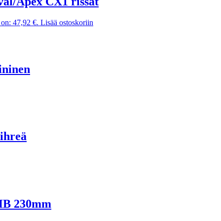
val/Apex CX1 rissat
on: 47,92 €.
Lisää ostoskoriin
ininen
ihreä
5HB 230mm