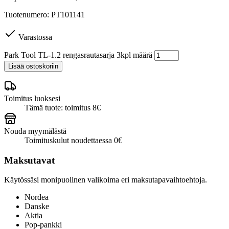
Tuotenumero: PT101141
Varastossa
Park Tool TL-1.2 rengasrautasarja 3kpl määrä
Lisää ostoskoriin
Toimitus luoksesi
Tämä tuote: toimitus 8€
Nouda myymälästä
Toimituskulut noudettaessa 0€
Maksutavat
Käytössäsi monipuolinen valikoima eri maksutapavaihtoehtoja.
Nordea
Danske
Aktia
Pop-pankki