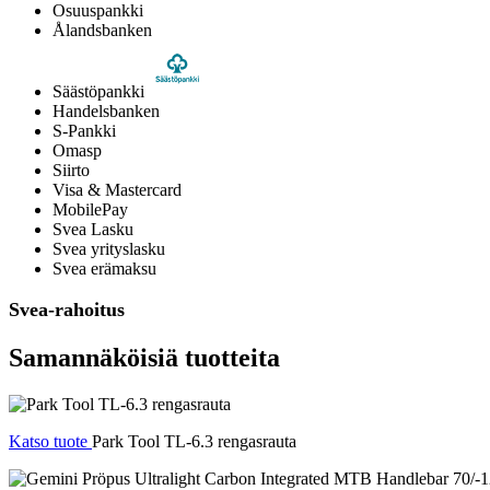
Osuuspankki
Ålandsbanken
Säästöpankki
Handelsbanken
S-Pankki
Omasp
Siirto
Visa & Mastercard
MobilePay
Svea Lasku
Svea yrityslasku
Svea erämaksu
Svea-rahoitus
Samannäköisiä tuotteita
Katso tuote
Park Tool TL-6.3 rengasrauta