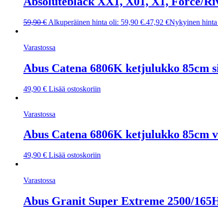
Absoluteblack XX1, X01, X1, Force/Ri
59,90
€
Alkuperäinen hinta oli: 59,90 €.
47,92
€
Nykyinen hinta 
Varastossa
Abus Catena 6806K ketjulukko 85cm s
49,90
€
Lisää ostoskoriin
Varastossa
Abus Catena 6806K ketjulukko 85cm v
49,90
€
Lisää ostoskoriin
Varastossa
Abus Granit Super Extreme 2500/16