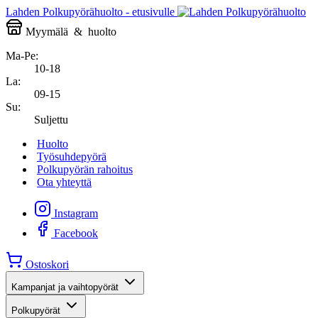
Lahden Polkupyörähuolto - etusivulle
Myymälä
&
huolto
Ma-Pe:
10-18
La:
09-15
Su:
Suljettu
Huolto
Työsuhdepyörä
Polkupyörän rahoitus
Ota yhteyttä
Instagram
Facebook
Ostoskori
Kampanjat ja vaihtopyörät
Polkupyörät