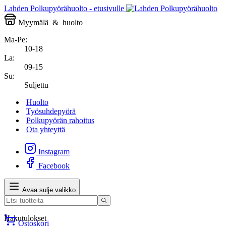
Lahden Polkupyörähuolto - etusivulle
Myymälä
&
huolto
Ma-Pe:
10-18
La:
09-15
Su:
Suljettu
Huolto
Työsuhdepyörä
Polkupyörän rahoitus
Ota yhteyttä
Instagram
Facebook
Avaa sulje valikko
Hakutulokset
Ostoskori