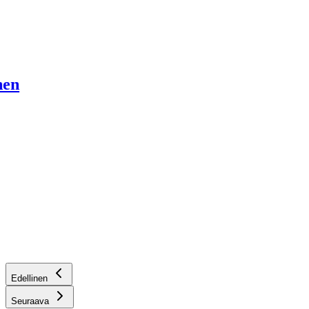
en
Edellinen
Seuraava