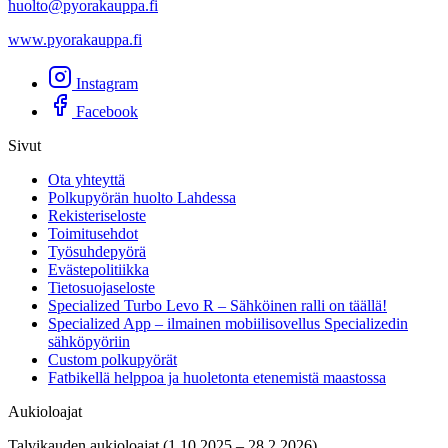
huolto@pyorakauppa.fi
www.pyorakauppa.fi
Instagram
Facebook
Sivut
Ota yhteyttä
Polkupyörän huolto Lahdessa
Rekisteriseloste
Toimitusehdot
Työsuhdepyörä
Evästepolitiikka
Tietosuojaseloste
Specialized Turbo Levo R – Sähköinen ralli on täällä!
Specialized App – ilmainen mobiilisovellus Specializedin
sähköpyöriin
Custom polkupyörät
Fatbikellä helppoa ja huoletonta etenemistä maastossa
Aukioloajat
Talvikauden aukioloajat (1.10.2025 – 28.2.2026)