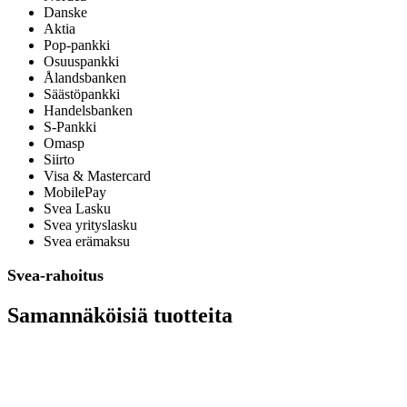
Danske
Aktia
Pop-pankki
Osuuspankki
Ålandsbanken
Säästöpankki
Handelsbanken
S-Pankki
Omasp
Siirto
Visa & Mastercard
MobilePay
Svea Lasku
Svea yrityslasku
Svea erämaksu
Svea-rahoitus
Samannäköisiä tuotteita