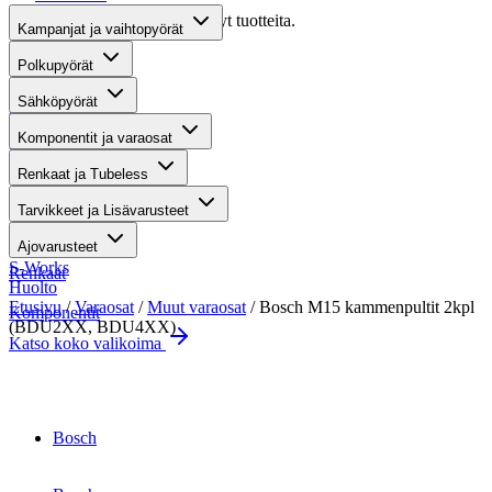
Valitettavasti haullasi ei löytynyt tuotteita.
Kampanjat ja vaihtopyörät
Suositut osastot
Polkupyörät
Sähköpyörät
Gravel-pyörät
Komponentit ja varaosat
Maastosähköpyörät
Renkaat ja Tubeless
Kaupunkisähköpyörät
Tarvikkeet ja Lisävarusteet
Tarvikkeet
Ajovarusteet
S-Works
Renkaat
Huolto
Etusivu
/
Varaosat
/
Muut varaosat
/ Bosch M15 kammenpultit 2kpl
Komponentit
(BDU2XX, BDU4XX)
Katso koko valikoima
Suurenna kuva
Bosch