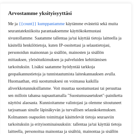
Arvostamme yksityisyyttäsi
Me ja
{{count}} kumppaniamme
käytämme evästeitä sekä muita
seurantatekniikoita parantaaksemme käyttökokemustasi
sivustollamme. Saatamme tallentaa ja/tai käyttää tietoja laitteella ja
käsitellä henkilötietoja, kuten IP-osoitettasi ja selaustietojasi,
personoidun mainonnan ja sisällön, mainosten ja sisällön
mittauksen, yleisötutkimuksen ja palveluiden kehittämisen
tarkoituksiin. Lisäksi saatamme hyödyntää tarkkoja
geopaikannustietoja ja tunnistautumista laiteskannauksen avulla.
Huomaathan, että suostumuksesi on voimassa kaikilla
aliverkkotunnuksillamme. Voit muuttaa suostumustasi tai peruuttaa
sen milloin tahansa napsauttamalla "Suostumusasetukset"-painiketta
näyttösi alaosasta. Kunnioitamme valintojasi ja olemme sitoutuneet
tarjoamaan sinulle läpinäkyvän ja turvallisen selauskokemuksen.
Kolmannen osapuolen toimittajat käsittelevät tietoja seuraaviin
tarkoituksiin ja erityisominaisuuksiin: tallentaa ja/tai käyttää tietoja
laitteella, personoitua mainontaa ja sisältöä, mainontaa ja sisällön