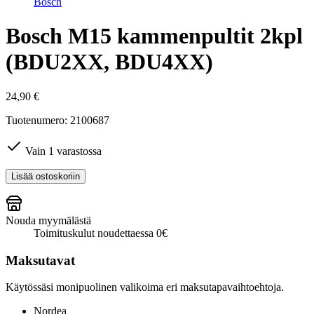
Bosch
Bosch M15 kammenpultit 2kpl
(BDU2XX, BDU4XX)
24,90
€
Tuotenumero: 2100687
Vain 1 varastossa
Bosch
Lisää ostoskoriin
M15
kammenpultit
2kpl
Nouda myymälästä
(BDU2XX,
Toimituskulut noudettaessa 0€
BDU4XX)
määrä
Maksutavat
Käytössäsi monipuolinen valikoima eri maksutapavaihtoehtoja.
Nordea