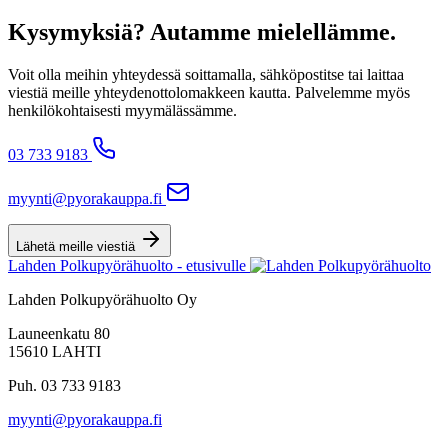
Kysymyksiä? Autamme mielellämme.
Voit olla meihin yhteydessä soittamalla, sähköpostitse tai laittaa
viestiä meille yhteydenottolomakkeen kautta. Palvelemme myös
henkilökohtaisesti myymälässämme.
03 733 9183
myynti@pyorakauppa.fi
Lähetä meille viestiä
Lahden Polkupyörähuolto - etusivulle
Lahden Polkupyörähuolto Oy
Launeenkatu 80
15610 LAHTI
Puh. 03 733 9183
myynti@pyorakauppa.fi