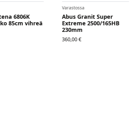
Varastossa
tena 6806K
Abus Granit Super
kko 85cm vihreä
Extreme 2500/165HB
230mm
360,00
€