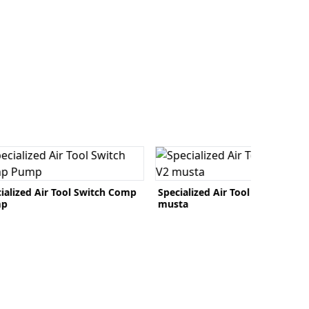
o tuote
Katso tuote
ialized Air Tool Switch Comp
Specialized Air Tool Road Mini 
mp
musta