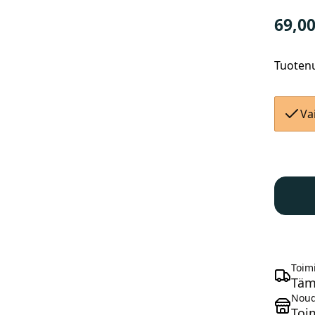
69,0
Tuotenu
Va
RockSh
Maxle
Lite
15x11
158mm
M15x1.
etuakse
Toimi
määrä
Täm
Noud
Toi