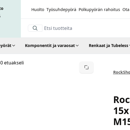
to
Huolto
Työsuhdepyörä
Polkupyörän rahoitus
Ota
5
yörät
Komponentit ja varaosat
Renkaat ja Tubeless
Suurenna kuva
RockSh
Rocksh
Roc
15
M15