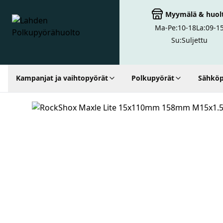
Myymälä
&
huol
Ma-Pe:
10-18
La:
09-1
Lahden Polkupyörähuolto - etusivulle
Su:
Suljettu
Kampanjat ja vaihtopyörät
Polkupyörät
Sähköp
Hakutulokset