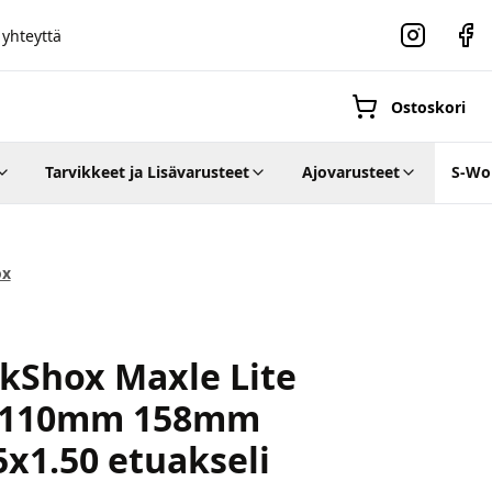
 yhteyttä
Instagram
Faceb
Ostoskori
Tarvikkeet ja Lisävarusteet
Ajovarusteet
S-Wo
Suositut osastot
ox
ox
Gravel-
kShox Maxle Lite
pyörät
Maastosähköpyö
x110mm 158mm
x1.50 etuakseli