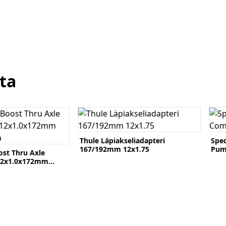
ta
Katso tuote
Kats
Thule Läpiakseliadapteri
Spec
167/192mm 12x1.75
Pu
ost Thru Axle
2x1.0x172mm