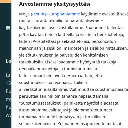
Arvostamme yksityisyyttäsi
Me ja
{{count}} kumppaniamme
käytämme evästeitä sek
muita seurantatekniikoita parantaaksemme
käyttökokemustasi sivustollamme. Saatamme tallentaa
Lahden Polkupyörähuolto - etusivulle
ja/tai käyttää tietoja laitteella ja käsitellä henkilötietoja,
kuten IP-osoitettasi ja selaustietojasi, personoidun
mainonnan ja sisällön, mainosten ja sisällön mittauksen,
yleisötutkimuksen ja palveluiden kehittämisen
Lahden Polkupyörähuolto Oy
tarkoituksiin. Lisäksi saatamme hyödyntää tarkkoja
geopaikannustietoja ja tunnistautumista
Launeenkatu 80
laiteskannauksen avulla. Huomaathan, että
suostumuksesi on voimassa kaikilla
15610 LAHTI
aliverkkotunnuksillamme. Voit muuttaa suostumustasi ta
Puh. 03 733 9183
peruuttaa sen milloin tahansa napsauttamalla
myynti@pyorakauppa.fi
"Suostumusasetukset"-painiketta näyttösi alaosasta.
huolto@pyorakauppa.fi
Kunnioitamme valintojasi ja olemme sitoutuneet
www.pyorakauppa.fi
tarjoamaan sinulle läpinäkyvän ja turvallisen
selauskokemuksen. Kolmannen osapuolen toimittajat