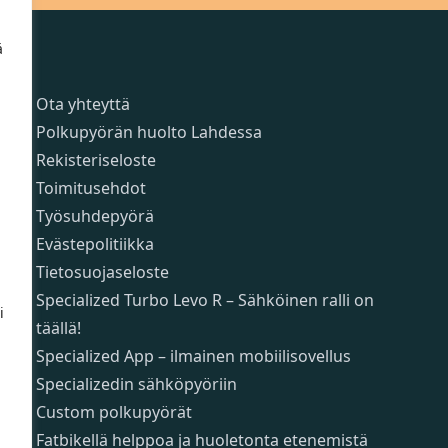
ä
Sivut
Ota yhteyttä
Polkupyörän huolto Lahdessa
Rekisteriseloste
Toimitusehdot
Työsuhdepyörä
Evästepolitiikka
Tietosuojaseloste
Specialized Turbo Levo R – Sähköinen ralli on
i
täällä!
Specialized App – ilmainen mobiilisovellus
Specializedin sähköpyöriin
Custom polkupyörät
Fatbikellä helppoa ja huoletonta etenemistä