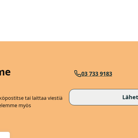
me
03 733 9183
Lähet
öpostitse tai laittaa viestiä
lvelemme myös