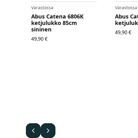
Varastossa
Varastossa
 X01,
Abus Catena 6806K
Abus Ca
ex
ketjulukko 85cm
ketjulu
sininen
49,90
€
en
49,90
€
.
Edellinen
Seuraava