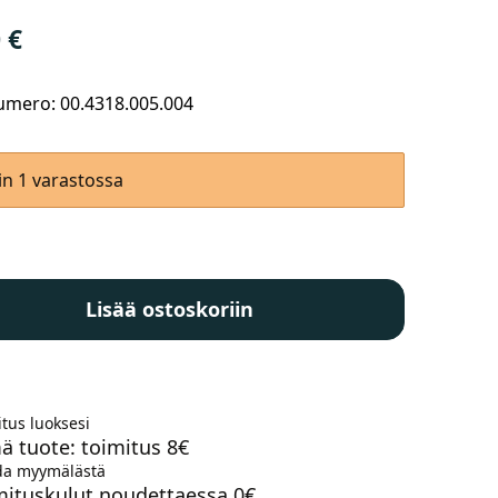
0
€
mero: 00.4318.005.004
Kaupunkisähköpyörät
Tarvikkeet
in 1 varastossa
ox
Lisää ostoskoriin
0mm
Renkaat
Komponentit
50
li
tus luoksesi
ä tuote: toimitus 8€
Katso koko valikoima
a myymälästä
mituskulut noudettaessa 0€