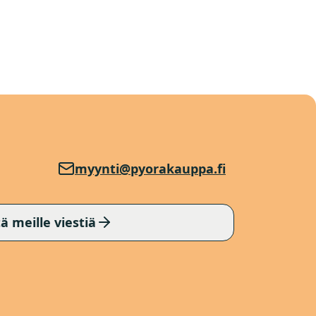
myynti@pyorakauppa.fi
ä meille viestiä