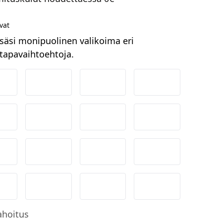
vat
säsi monipuolinen valikoima eri
apavaihtoehtoja.
ordea
Danske
Aktia
Pop-pankki
suuspankki
Ålandsbanken
Säästöpankki
Handelsbanken
-Pankki
Omasp
Siirto
Visa & Mastercar
obilePay
Svea Lasku
Svea yrityslasku
Svea erämaksu
ahoitus