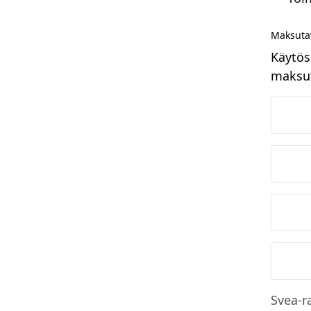
Maksuta
Käytös
maksut
N
O
S
M
Svea-r