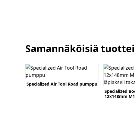
Samannäköisiä tuottei
Katso tuote
Katso tuote
B pumppu
Specialized Air Tool Road pumppu
Specialized Bo
12x148mm M1
läpiakseli taka