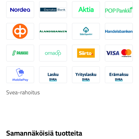
Nordea
Danske
Aktia
Pop-pank
Osuuspankki
Ålandsbanken
Säästöpankki
Handelsb
Komponentit
S-Pankki
Omasp
Siirto
Visa & Ma
Katso koko valikoima
MobilePay
Svea Lasku
Svea yrityslasku
Svea erä
Svea-rahoitus
Samannäköisiä tuotteita