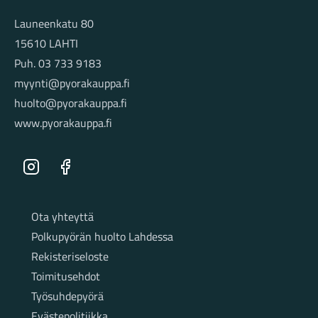
Launeenkatu 80
15610 LAHTI
Puh. 03 733 9183
myynti@pyorakauppa.fi
huolto@pyorakauppa.fi
www.pyorakauppa.fi
Instagram
Facebook
Sivut
Ota yhteyttä
Polkupyörän huolto Lahdessa
Rekisteriseloste
Toimitusehdot
Työsuhdepyörä
Evästepolitiikka