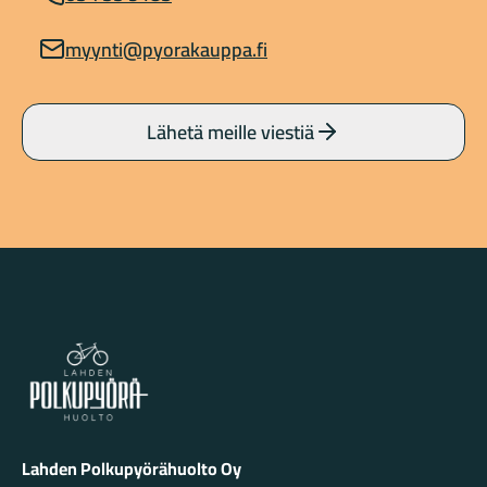
myynti@pyorakauppa.fi
Lähetä meille viestiä
Lahden Polkupyörähuolto - etusivulle
Lahden Polkupyörähuolto Oy