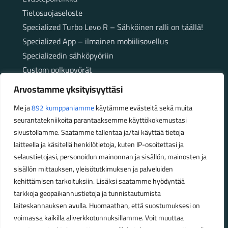
Tietosuojaseloste
Specialized Turbo Levo R – Sähköinen ralli on täällä!
Specialized App – ilmainen mobiilisovellus
Specializedin sähköpyöriin
Custom polkupyörät
Fatbikellä helppoa ja huoletonta etenemistä
Arvostamme yksityisyyttäsi
maastossa
Me ja
892 kumppaniamme
käytämme evästeitä sekä muita
seurantatekniikoita parantaaksemme käyttökokemustasi
Aukioloajat
sivustollamme. Saatamme tallentaa ja/tai käyttää tietoja
laitteella ja käsitellä henkilötietoja, kuten IP-osoitettasi ja
Talvikauden aukioloajat (1.10.2025 – 28.2.2026)
selaustietojasi, personoidun mainonnan ja sisällön, mainosten ja
Ma-Pe 10-18
sisällön mittauksen, yleisötutkimuksen ja palveluiden
La 10-14
kehittämisen tarkoituksiin. Lisäksi saatamme hyödyntää
Kesäkauden aukioloajat (1.3.2026 – 30.9.2026)
tarkkoja geopaikannustietoja ja tunnistautumista
laiteskannauksen avulla. Huomaathan, että suostumuksesi on
Ma-Pe 10-18
voimassa kaikilla aliverkkotunnuksillamme. Voit muuttaa
La 9-15