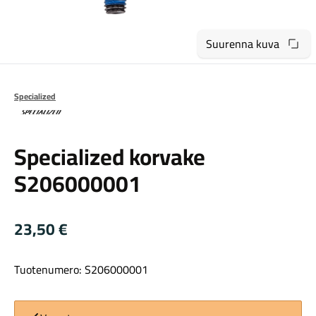
Suurenna kuva
Specialized
Maastosähköpyörät
Specialized
Specialized korvake
S206000001
23,50
€
Tuotenumero: S206000001
Kaupunkisähköpyörät