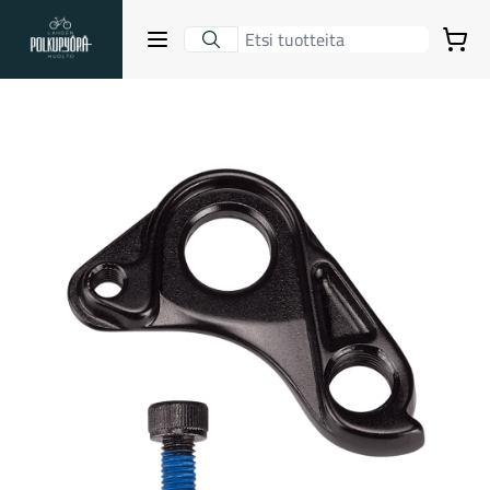
Lahden Polkupyörähuolto - etusivulle
Avaa sulje valikko
Ostoskori
Hakutulokset
Suositut osastot
Gravel-pyörät