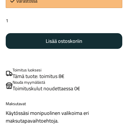
Varastossa
Specialized
korvake
S206000001
Lisää ostoskoriin
määrä
Tarvikkeet
Toimitus luoksesi
Tämä tuote: toimitus 8€
Nouda myymälästä
Toimituskulut noudettaessa 0€
Maksutavat
Renkaat
Käytössäsi monipuolinen valikoima eri
maksutapavaihtoehtoja.