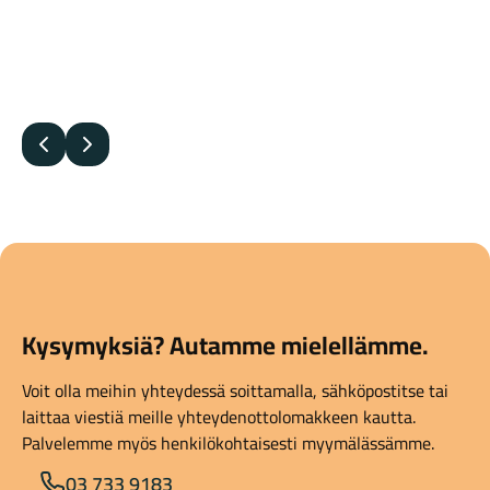
Edellinen
Seuraava
Kysymyksiä? Autamme mielellämme.
Voit olla meihin yhteydessä soittamalla, sähköpostitse tai
laittaa viestiä meille yhteydenottolomakkeen kautta.
Palvelemme myös henkilökohtaisesti myymälässämme.
03 733 9183