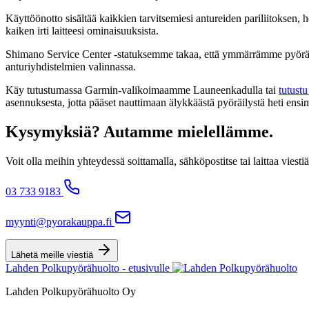
Käyttöönotto sisältää kaikkien tarvitsemiesi antureiden pariliitoksen
kaiken irti laitteesi ominaisuuksista.
Shimano Service Center -statuksemme takaa, että ymmärrämme pyöräi
anturiyhdistelmien valinnassa.
Käy tutustumassa Garmin-valikoimaamme Launeenkadulla tai
tutustu
asennuksesta, jotta pääset nauttimaan älykkäästä pyöräilystä heti ensim
Kysymyksiä? Autamme mielellämme.
Voit olla meihin yhteydessä soittamalla, sähköpostitse tai laittaa v
03 733 9183
myynti@pyorakauppa.fi
Lähetä meille viestiä
Lahden Polkupyörähuolto - etusivulle
Lahden Polkupyörähuolto Oy