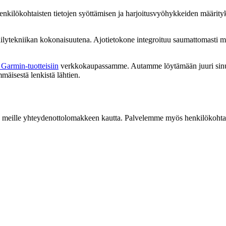
, henkilökohtaisten tietojen syöttämisen ja harjoitusvyöhykkeiden määri
lytekniikan kokonaisuutena. Ajotietokone integroituu saumattomasti 
 Garmin-tuotteisiin
verkkokaupassamme. Autamme löytämään juuri sinun p
mäisestä lenkistä lähtien.
iestiä meille yhteydenottolomakkeen kautta. Palvelemme myös henkilökoh