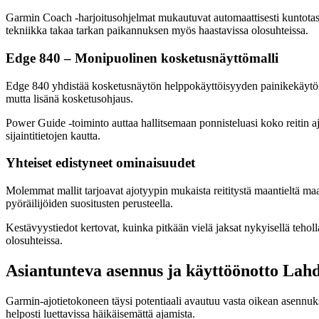
Garmin Coach -harjoitusohjelmat mukautuvat automaattisesti kuntotasoos
tekniikka takaa tarkan paikannuksen myös haastavissa olosuhteissa.
Edge 840 – Monipuolinen kosketusnäyttömalli
Edge 840 yhdistää kosketusnäytön helppokäyttöisyyden painikekäytön
mutta lisänä kosketusohjaus.
Power Guide -toiminto auttaa hallitsemaan ponnisteluasi koko reitin aj
sijaintitietojen kautta.
Yhteiset edistyneet ominaisuudet
Molemmat mallit tarjoavat ajotyypin mukaista reititystä maantieltä maas
pyöräilijöiden suositusten perusteella.
Kestävyystiedot kertovat, kuinka pitkään vielä jaksat nykyisellä teho
olosuhteissa.
Asiantunteva asennus ja käyttöönotto Lah
Garmin-ajotietokoneen täysi potentiaali avautuu vasta oikean asennukse
helposti luettavissa häikäisemättä ajamista.