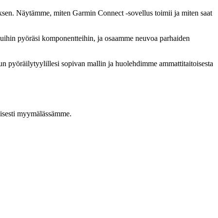
tyksen. Näytämme, miten Garmin Connect -sovellus toimii ja miten saat
muihin pyöräsi komponentteihin, ja osaamme neuvoa parhaiden
yöräilytyylillesi sopivan mallin ja huolehdimme ammattitaitoisesta
taisesti myymälässämme.