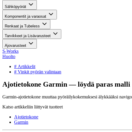
Sähköpyörät
Komponentit ja varaosat
Renkaat ja Tubeless
Tarvikkeet ja Lisävarusteet
Ajovarusteet
S-Works
Huolto
# Artikkelit
# Vinkit pyörän valintaan
Ajotietokone Garmin — löydä paras malli t
Garmin-ajotietokone muuttaa pyöräilykokemuksesi älykkääksi navigoinn
Katso artikkeliin liittyvät tuotteet
Ajotietokone
Garmin