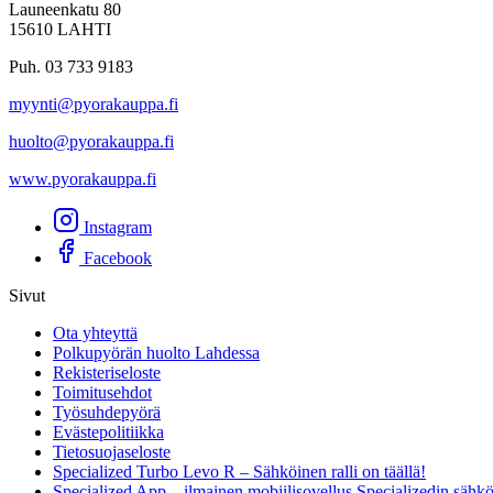
Launeenkatu 80
15610 LAHTI
Puh. 03 733 9183
myynti@pyorakauppa.fi
huolto@pyorakauppa.fi
www.pyorakauppa.fi
Instagram
Facebook
Sivut
Ota yhteyttä
Polkupyörän huolto Lahdessa
Rekisteriseloste
Toimitusehdot
Työsuhdepyörä
Evästepolitiikka
Tietosuojaseloste
Specialized Turbo Levo R – Sähköinen ralli on täällä!
Specialized App – ilmainen mobiilisovellus Specializedin sähk