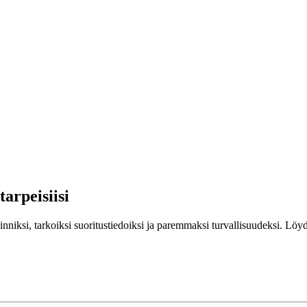
arpeisiisi
iksi, tarkoiksi suoritustiedoiksi ja paremmaksi turvallisuudeksi. Löyd