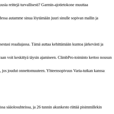
uusia reittejä turvallisesti? Garmin-ajotietokone muuttaa
hdessa autamme sinua löytämään juuri sinulle sopivan mallin ja
tuksestasi reaaliajassa. Tämä auttaa kehittämään kuntoa järkevästi ja
 vaan voit keskittyä täysin ajamiseen. ClimbPro-toiminto kertoo nousun
llesi, jos joudut onnettomuuteen. Yhteensopivuus Varia-tutkan kanssa
issa sääolosuhteissa, ja 26 tunnin akunkesto riittää pisimmillekin