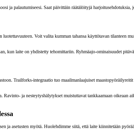
i ja palautumiseesi. Saat päivittäin räätälöityjä harjoitusehdotuksia, j
 luotettavuuteen. Voit valita kumman tahansa käyttötavan tilanteen m
an, kun laite on yhdistetty tehomittariin. Ryhmäajo-ominaisuudet pitävät 
toon. Trailforks-integraatio tuo maailmanlaajuiset maastopyöräilyreitit kä
lla. Ravinto- ja nesteytyshälytykset muistuttavat tankkaamaan oikeaan a
dessa
n ja asetusten myötä. Huolehdimme siitä, että laite kiinnitetään pyörääs