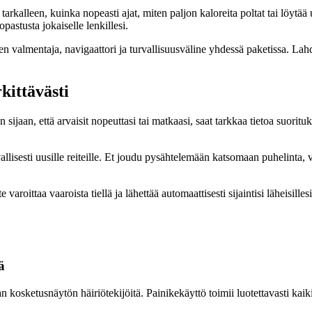
rkalleen, kuinka nopeasti ajat, miten paljon kaloreita poltat tai löytää 
astusta jokaiselle lenkillesi.
nen valmentaja, navigaattori ja turvallisuusväline yhdessä paketissa. La
kittävästi
en sijaan, että arvaisit nopeuttasi tai matkaasi, saat tarkkaa tietoa suori
allisesti uusille reiteille. Et joudu pysähtelemään katsomaan puhelinta,
 varoittaa vaaroista tiellä ja lähettää automaattisesti sijaintisi läheisi
ä
n kosketusnäytön häiriötekijöitä. Painikekäyttö toimii luotettavasti kaik