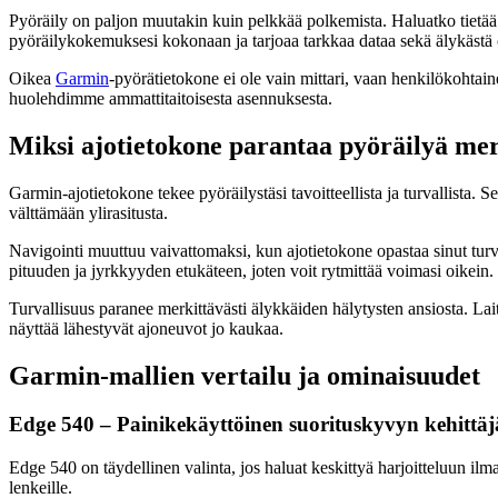
Pyöräily on paljon muutakin kuin pelkkää polkemista. Haluatko tietää ta
pyöräilykokemuksesi kokonaan ja tarjoaa tarkkaa dataa sekä älykästä op
Oikea
Garmin
-pyörätietokone ei ole vain mittari, vaan henkilökohtai
huolehdimme ammattitaitoisesta asennuksesta.
Miksi ajotietokone parantaa pyöräilyä mer
Garmin-ajotietokone tekee pyöräilystäsi tavoitteellista ja turvallista. S
välttämään ylirasitusta.
Navigointi muuttuu vaivattomaksi, kun ajotietokone opastaa sinut turv
pituuden ja jyrkkyyden etukäteen, joten voit rytmittää voimasi oikein.
Turvallisuus paranee merkittävästi älykkäiden hälytysten ansiosta. Laite
näyttää lähestyvät ajoneuvot jo kaukaa.
Garmin-mallien vertailu ja ominaisuudet
Edge 540 – Painikekäyttöinen suorituskyvyn kehittäj
Edge 540 on täydellinen valinta, jos haluat keskittyä harjoitteluun ilma
lenkeille.