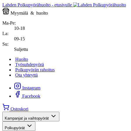
Lahden Polkupyörähuolto - etusivulle
Myymälä
&
huolto
Ma-Pe:
10-18
La:
09-15
Su:
Suljettu
Huolto
Työsuhdepyörä
Polkupyörän rahoitus
Ota yhteyttä
Instagram
Facebook
Ostoskori
Kampanjat ja vaihtopyörät
Polkupyörät