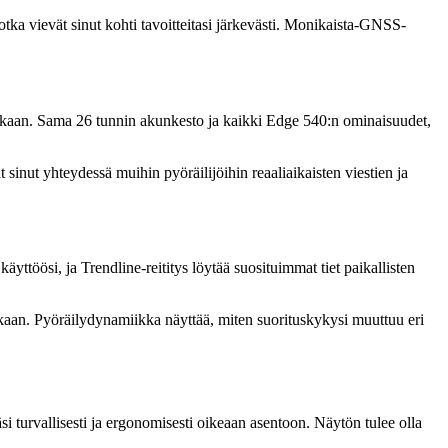
otka vievät sinut kohti tavoitteitasi järkevästi. Monikaista-GNSS-
ukaan. Sama 26 tunnin akunkesto ja kaikki Edge 540:n ominaisuudet,
sinut yhteydessä muihin pyöräilijöihin reaaliaikaisten viestien ja
yttöösi, ja Trendline-reititys löytää suosituimmat tiet paikallisten
ikaan. Pyöräilydynamiikka näyttää, miten suorituskykysi muuttuu eri
i turvallisesti ja ergonomisesti oikeaan asentoon. Näytön tulee olla