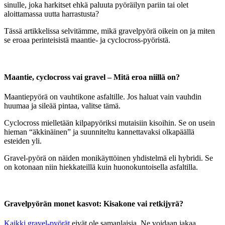
sinulle, joka harkitset ehkä paluuta pyöräilyn pariin tai olet
aloittamassa uutta harrastusta?
Tässä artikkelissa selvitämme, mikä gravelpyörä oikein on ja miten
se eroaa perinteisistä maantie- ja cyclocross-pyöristä.
Maantie, cyclocross vai gravel – Mitä eroa niillä on?
Maantiepyörä on vauhtikone asfaltille. Jos haluat vain vauhdin
huumaa ja sileää pintaa, valitse tämä.
Cyclocross mielletään kilpapyöriksi mutaisiin kisoihin. Se on usein
hieman “äkkinäinen” ja suunniteltu kannettavaksi olkapäällä
esteiden yli.
Gravel-pyörä on näiden monikäyttöinen yhdistelmä eli hybridi. Se
on kotonaan niin hiekkateillä kuin huonokuntoisella asfaltilla.
Gravelpyörän monet kasvot: Kisakone vai retkijyrä?
Kaikki gravel-pyörät
eivät ole samanlaisia. Ne voidaan jakaa