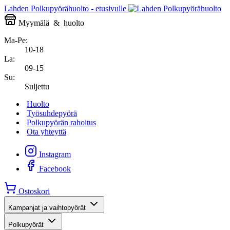
Lahden Polkupyörähuolto - etusivulle
Myymälä
&
huolto
Ma-Pe:
10-18
La:
09-15
Su:
Suljettu
Huolto
Työsuhdepyörä
Polkupyörän rahoitus
Ota yhteyttä
Instagram
Facebook
Ostoskori
Kampanjat ja vaihtopyörät
Polkupyörät