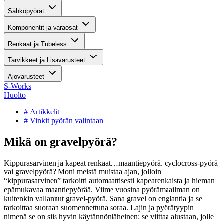
Sähköpyörät
Komponentit ja varaosat
Renkaat ja Tubeless
Tarvikkeet ja Lisävarusteet
Ajovarusteet
S-Works
Huolto
# Artikkelit
# Vinkit pyörän valintaan
Mikä on gravelpyörä?
Kippurasarvinen ja kapeat renkaat…maantiepyörä, cyclocross-pyörä
vai gravelpyörä? Moni meistä muistaa ajan, jolloin
“kippurasarvinen” tarkoitti automaattisesti kapearenkaista ja hieman
epämukavaa maantiepyörää. Viime vuosina pyörämaailman on
kuitenkin vallannut gravel-pyörä. Sana gravel on englantia ja se
tarkoittaa suoraan suomennettuna soraa. Lajin ja pyörätyypin
nimenä se on siis hyvin käytännönläheinen: se viittaa alustaan, jolle