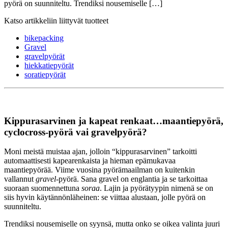
pyörä on suunniteltu. Trendiksi nousemiselle […]
Katso artikkeliin liittyvät tuotteet
bikepacking
Gravel
gravelpyörät
hiekkatiepyörät
soratiepyörät
Kippurasarvinen ja kapeat renkaat…maantiepyörä,
cyclocross-pyörä vai gravelpyörä?
Moni meistä muistaa ajan, jolloin “kippurasarvinen” tarkoitti
automaattisesti kapearenkaista ja hieman epämukavaa
maantiepyörää. Viime vuosina pyörämaailman on kuitenkin
vallannut
gravel
-pyörä. Sana gravel on englantia ja se tarkoittaa
suoraan suomennettuna
soraa
. Lajin ja pyörätyypin nimenä se on
siis hyvin käytännönläheinen: se viittaa alustaan, jolle pyörä on
suunniteltu.
Trendiksi nousemiselle on syynsä, mutta onko se oikea valinta juuri