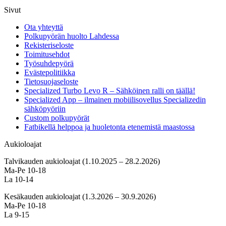
Sivut
Ota yhteyttä
Polkupyörän huolto Lahdessa
Rekisteriseloste
Toimitusehdot
Työsuhdepyörä
Evästepolitiikka
Tietosuojaseloste
Specialized Turbo Levo R – Sähköinen ralli on täällä!
Specialized App – ilmainen mobiilisovellus Specializedin
sähköpyöriin
Custom polkupyörät
Fatbikellä helppoa ja huoletonta etenemistä maastossa
Aukioloajat
Talvikauden aukioloajat (1.10.2025 – 28.2.2026)
Ma-Pe 10-18
La 10-14
Kesäkauden aukioloajat (1.3.2026 – 30.9.2026)
Ma-Pe 10-18
La 9-15