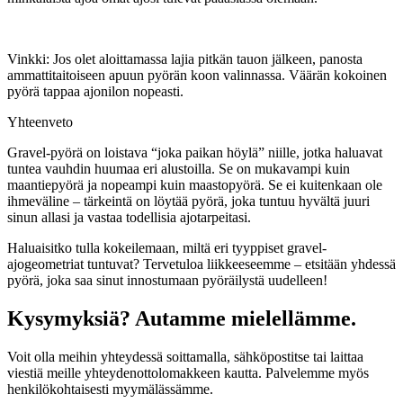
Vinkki: Jos olet aloittamassa lajia pitkän tauon jälkeen, panosta
ammattitaitoiseen apuun pyörän koon valinnassa. Väärän kokoinen
pyörä tappaa ajonilon nopeasti.
Yhteenveto
Gravel-pyörä on loistava “joka paikan höylä” niille, jotka haluavat
tuntea vauhdin huumaa eri alustoilla. Se on mukavampi kuin
maantiepyörä ja nopeampi kuin maastopyörä. Se ei kuitenkaan ole
ihmeväline – tärkeintä on löytää pyörä, joka tuntuu hyvältä juuri
sinun allasi ja vastaa todellisia ajotarpeitasi.
Haluaisitko tulla kokeilemaan, miltä eri tyyppiset gravel-
ajogeometriat tuntuvat? Tervetuloa liikkeeseemme – etsitään yhdessä
pyörä, joka saa sinut innostumaan pyöräilystä uudelleen!
Kysymyksiä? Autamme mielellämme.
Voit olla meihin yhteydessä soittamalla, sähköpostitse tai laittaa
viestiä meille yhteydenottolomakkeen kautta. Palvelemme myös
henkilökohtaisesti myymälässämme.