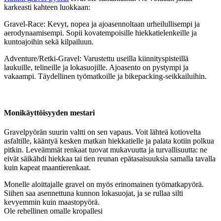
karkeasti kahteen luokkaan:
Gravel-Race: Kevyt, nopea ja ajoasennoltaan urheilullisempi ja
aerodynaamisempi. Sopii kovatempoisille hiekkatielenkeille ja
kuntoajoihin sekä kilpailuun.
Adventure/Retki-Gravel: Varustettu useilla kiinnityspisteillä
laukuille, telineille ja lokasuojille. Ajoasento on pystympi ja
vakaampi. Täydellinen työmatkoille ja bikepacking-seikkailuihin.
Monikäyttöisyyden mestari
Gravelpyörän suurin valtti on sen vapaus. Voit lähteä kotiovelta
asfaltille, kääntyä kesken matkan hiekkatielle ja palata kotiin polkua
pitkin. Leveämmät renkaat tuovat mukavuutta ja turvallisuutta: ne
eivät säikähdi hiekkaa tai tien reunan epätasaisuuksia samalla tavalla
kuin kapeat maantierenkaat.
Monelle aloittajalle gravel on myös erinomainen työmatkapyörä.
Siihen saa asennettuna kunnon lokasuojat, ja se rullaa silti
kevyemmin kuin maastopyörä.
Ole rehellinen omalle kropallesi