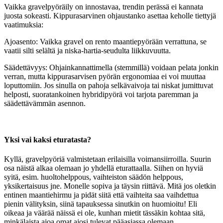
Vaikka gravelpyöräily on innostavaa, trendin perässä ei kannata
juosta sokeasti. Kippurasarvinen ohjaustanko asettaa keholle tiettyjä
vaatimuksia:
Ajoasento: Vaikka gravel on rento maantiepyörään verrattuna, se
vaatii silti selältä ja niska-hartia-seudulta liikkuvuutta.
Säädettävyys: Ohjainkannattimella (stemmillä) voidaan pelata jonkin
verran, mutta kippurasarvisen pyörän ergonomiaa ei voi muuttaa
loputtomiin. Jos sinulla on pahoja selkävaivoja tai niskat jumittuvat
helposti, suoratankoinen hybridipyörä voi tarjota paremman ja
säädettävämmän asennon.
Yksi vai kaksi eturatasta?
Kyllä, gravelpyöriä valmistetaan erilaisilla voimansiirroilla. Suurin
osa näistä alkaa olemaan jo yhdellä eturattaalla. Siihen on hyviä
syitä, esim. huoltohelppous, vaihteiston säädön helppous,
yksikertaisuus jne. Monelle sopiva ja täysin riittävä. Mitä jos oletkin
entinen maantiehirmu ja pidät siitä että vaihteita saa vaihdettua
pienin välityksin, siinä tapauksessa sinutkin on huomioitu! Eli
oikeaa ja väärää näissä ei ole, kunhan mietit tässäkin kohtaa sitä,
minkälaista ajoa omat ajosi tulevat pääasiassa olemaan.