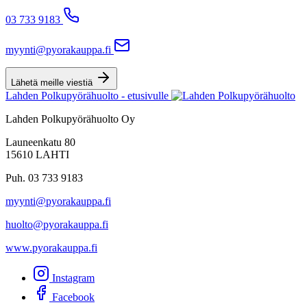
03 733 9183
myynti@pyorakauppa.fi
Lähetä meille viestiä
Lahden Polkupyörähuolto - etusivulle
Lahden Polkupyörähuolto Oy
Launeenkatu 80
15610 LAHTI
Puh. 03 733 9183
myynti@pyorakauppa.fi
huolto@pyorakauppa.fi
www.pyorakauppa.fi
Instagram
Facebook