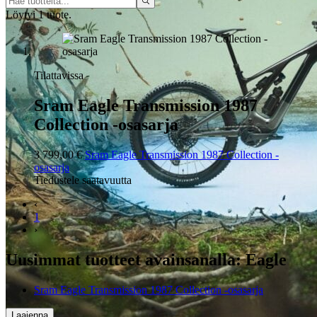
Löytyi 1 tuote.
Tilattavissa
Sram Eagle Transmission 1987
Collection -osasarja
3 799,00 €
Sram Eagle Transmission 1987 Collection -
osasarja
Tiedustele saatavuutta
‹
1
›
Uusimmat tuotteet avainsanalla: Eagle
Sram Eagle Transmission 1987 Collection -osasarja
Laajenna