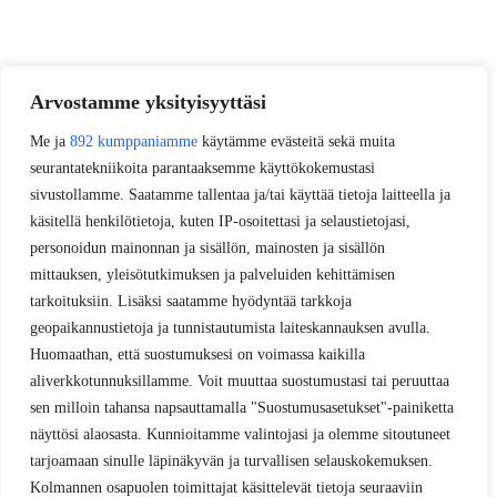
Arvostamme yksityisyyttäsi
Me ja
892 kumppaniamme
käytämme evästeitä sekä muita
seurantatekniikoita parantaaksemme käyttökokemustasi
sivustollamme. Saatamme tallentaa ja/tai käyttää tietoja laitteella ja
käsitellä henkilötietoja, kuten IP-osoitettasi ja selaustietojasi,
personoidun mainonnan ja sisällön, mainosten ja sisällön
mittauksen, yleisötutkimuksen ja palveluiden kehittämisen
tarkoituksiin. Lisäksi saatamme hyödyntää tarkkoja
geopaikannustietoja ja tunnistautumista laiteskannauksen avulla.
Huomaathan, että suostumuksesi on voimassa kaikilla
aliverkkotunnuksillamme. Voit muuttaa suostumustasi tai peruuttaa
sen milloin tahansa napsauttamalla "Suostumusasetukset"-painiketta
näyttösi alaosasta. Kunnioitamme valintojasi ja olemme sitoutuneet
tarjoamaan sinulle läpinäkyvän ja turvallisen selauskokemuksen.
Kolmannen osapuolen toimittajat käsittelevät tietoja seuraaviin