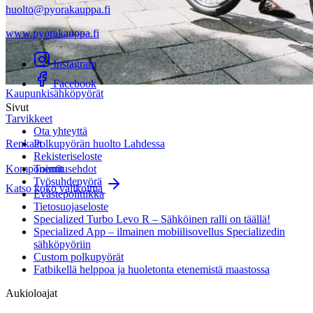
huolto@pyorakauppa.fi
www.pyorakauppa.fi
Instagram
Facebook
Kaupunkisähköpyörät
Sivut
Tarvikkeet
Ota yhteyttä
Renkaat
Polkupyörän huolto Lahdessa
Rekisteriseloste
Komponentit
Toimitusehdot
Työsuhdepyörä
Katso koko valikoima
Evästepolitiikka
Tietosuojaseloste
Specialized Turbo Levo R – Sähköinen ralli on täällä!
Specialized App – ilmainen mobiilisovellus Specializedin
sähköpyöriin
Custom polkupyörät
Fatbikellä helppoa ja huoletonta etenemistä maastossa
Aukioloajat