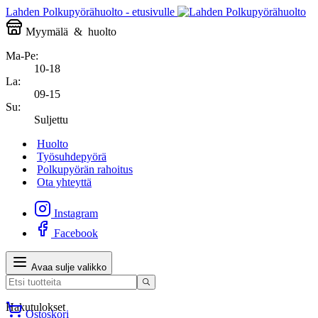
Lahden Polkupyörähuolto - etusivulle
Myymälä
&
huolto
Ma-Pe:
10-18
La:
09-15
Su:
Suljettu
Huolto
Työsuhdepyörä
Polkupyörän rahoitus
Ota yhteyttä
Instagram
Facebook
Avaa sulje valikko
Hakutulokset
Ostoskori