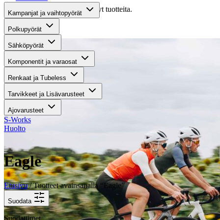
Valitettavasti haullasi ei löytynyt tuotteita.
Kampanjat ja vaihtopyörät
Suositut osastot
Polkupyörät
Sähköpyörät
Komponentit ja varaosat
Renkaat ja Tubeless
Tarvikkeet ja Lisävarusteet
Ajovarusteet
S-Works
Huolto
Eagle
Etusivu
/ Tuotteet avainsanalla “Eagle”
Suodata
Suodattimet