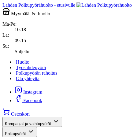
Lahden Polkupyörähuolto - etusivulle
Myymälä
&
huolto
Ma-Pe:
10-18
La:
09-15
Su:
Suljettu
Huolto
Työsuhdepyörä
Polkupyörän rahoitus
Ota yhteyttä
Instagram
Facebook
Ostoskori
Kampanjat ja vaihtopyörät
Polkupyörät