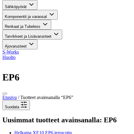
Sähköpyörät
Komponentit ja varaosat
Renkaat ja Tubeless
Tarvikkeet ja Lisävarusteet
Ajovarusteet
S-Works
Huolto
EP6
Etusivu
/ Tuotteet avainsanalla “EP6”
Suodata
Uusimmat tuotteet avainsanalla: EP6
Helkama XE10 EP6 terracotta