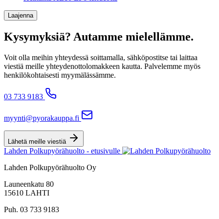
Laajenna
Kysymyksiä? Autamme mielellämme.
Voit olla meihin yhteydessä soittamalla, sähköpostitse tai laittaa
viestiä meille yhteydenottolomakkeen kautta. Palvelemme myös
henkilökohtaisesti myymälässämme.
03 733 9183
myynti@pyorakauppa.fi
Lähetä meille viestiä
Lahden Polkupyörähuolto - etusivulle
Lahden Polkupyörähuolto Oy
Launeenkatu 80
15610 LAHTI
Puh. 03 733 9183