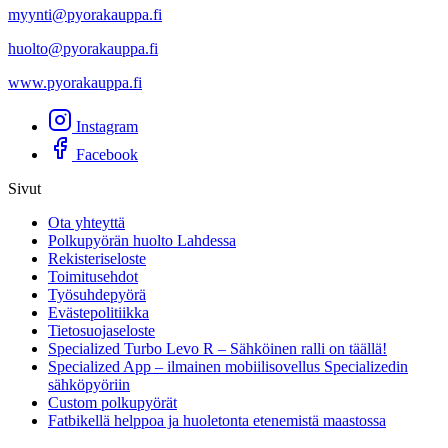
myynti@pyorakauppa.fi
huolto@pyorakauppa.fi
www.pyorakauppa.fi
Instagram
Facebook
Sivut
Ota yhteyttä
Polkupyörän huolto Lahdessa
Rekisteriseloste
Toimitusehdot
Työsuhdepyörä
Evästepolitiikka
Tietosuojaseloste
Specialized Turbo Levo R – Sähköinen ralli on täällä!
Specialized App – ilmainen mobiilisovellus Specializedin
sähköpyöriin
Custom polkupyörät
Fatbikellä helppoa ja huoletonta etenemistä maastossa