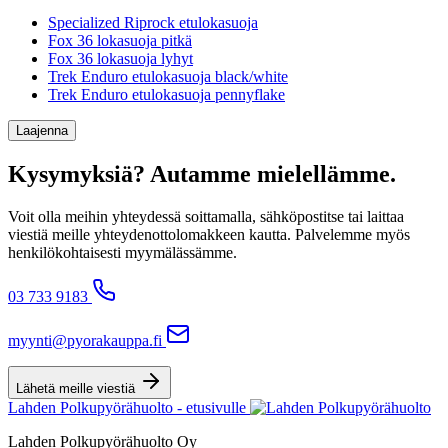
Specialized Riprock etulokasuoja
Fox 36 lokasuoja pitkä
Fox 36 lokasuoja lyhyt
Trek Enduro etulokasuoja black/white
Trek Enduro etulokasuoja pennyflake
Laajenna
Kysymyksiä? Autamme mielellämme.
Voit olla meihin yhteydessä soittamalla, sähköpostitse tai laittaa
viestiä meille yhteydenottolomakkeen kautta. Palvelemme myös
henkilökohtaisesti myymälässämme.
03 733 9183
myynti@pyorakauppa.fi
Lähetä meille viestiä
Lahden Polkupyörähuolto - etusivulle
Lahden Polkupyörähuolto Oy