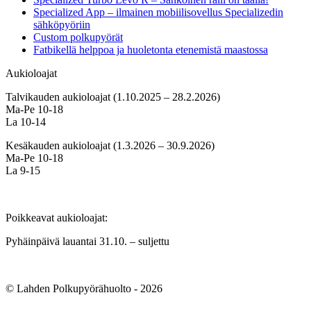
Specialized App – ilmainen mobiilisovellus Specializedin
sähköpyöriin
Custom polkupyörät
Fatbikellä helppoa ja huoletonta etenemistä maastossa
Aukioloajat
Talvikauden aukioloajat (1.10.2025 – 28.2.2026)
Ma-Pe 10-18
La 10-14
Kesäkauden aukioloajat (1.3.2026 – 30.9.2026)
Ma-Pe 10-18
La 9-15
Poikkeavat aukioloajat:
Pyhäinpäivä lauantai 31.10. – suljettu
© Lahden Polkupyörähuolto - 2026