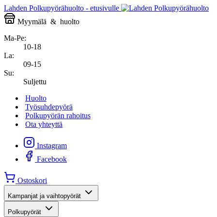
Lahden Polkupyörähuolto - etusivulle
Myymälä
&
huolto
Ma-Pe:
10-18
La:
09-15
Su:
Suljettu
Huolto
Työsuhdepyörä
Polkupyörän rahoitus
Ota yhteyttä
Instagram
Facebook
Ostoskori
Kampanjat ja vaihtopyörät
Polkupyörät