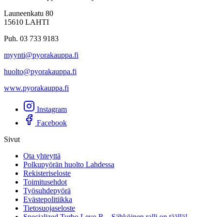
Launeenkatu 80
15610 LAHTI
Puh. 03 733 9183
myynti@pyorakauppa.fi
huolto@pyorakauppa.fi
www.pyorakauppa.fi
Instagram
Facebook
Sivut
Ota yhteyttä
Polkupyörän huolto Lahdessa
Rekisteriseloste
Toimitusehdot
Työsuhdepyörä
Evästepolitiikka
Tietosuojaseloste
Specialized Turbo Levo R – Sähköinen ralli on täällä!