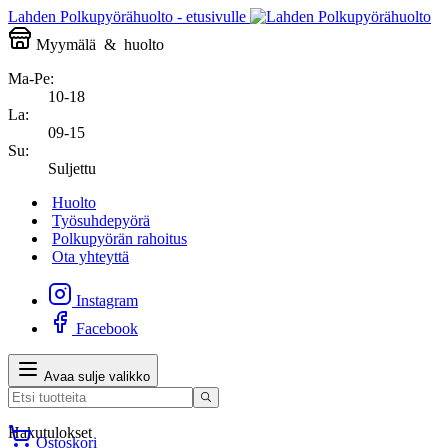
Lahden Polkupyörähuolto - etusivulle
Myymälä
&
huolto
Ma-Pe:
10-18
La:
09-15
Su:
Suljettu
Huolto
Työsuhdepyörä
Polkupyörän rahoitus
Ota yhteyttä
Instagram
Facebook
Avaa sulje valikko
Hakutulokset
Ostoskori