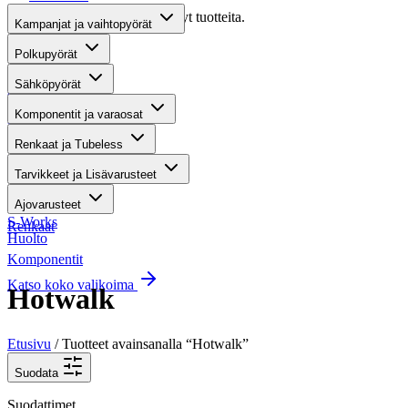
Valitettavasti haullasi ei löytynyt tuotteita.
Kampanjat ja vaihtopyörät
Suositut osastot
Polkupyörät
Sähköpyörät
Gravel-pyörät
Komponentit ja varaosat
Maastosähköpyörät
Renkaat ja Tubeless
Kaupunkisähköpyörät
Tarvikkeet ja Lisävarusteet
Tarvikkeet
Ajovarusteet
S-Works
Renkaat
Huolto
Komponentit
Katso koko valikoima
Hotwalk
Etusivu
/ Tuotteet avainsanalla “Hotwalk”
Suodata
Suodattimet