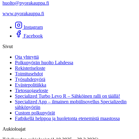
huolto@pyorakauppa.fi
www.pyorakauppa.fi
Instagram
Facebook
Sivut
Ota yhteyttä
Polkupyörän huolto Lahdessa
Rekisteriseloste
Toimitusehdot
Työsuhdepyörä
Evästepolitiikka
Tietosuojaseloste
Specialized Turbo Levo R – Sähköinen ralli on täällä!
Specialized App – ilmainen mobiilisovellus Specializedin
sähköpyöriin
Custom polkupyörät
Fatbikellä helppoa ja huoletonta etenemistä maastossa
Aukioloajat