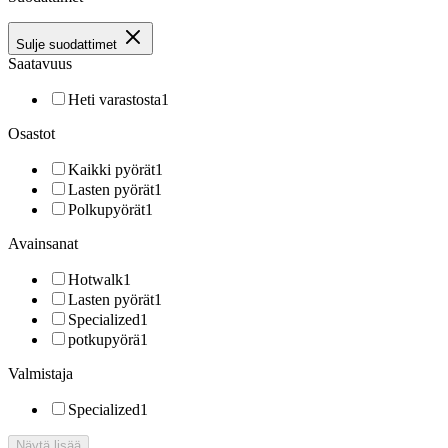
Sulje suodattimet
Saatavuus
Heti varastosta
1
Osastot
Kaikki pyörät
1
Lasten pyörät
1
Polkupyörät
1
Avainsanat
Hotwalk
1
Lasten pyörät
1
Specialized
1
potkupyörä
1
Valmistaja
Specialized
1
Näytä lisää