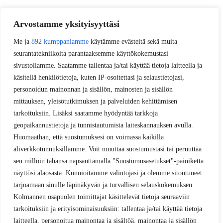
Arvostamme yksityisyyttäsi
Me ja
892 kumppaniamme
käytämme evästeitä sekä muita
seurantatekniikoita parantaaksemme käyttökokemustasi
sivustollamme. Saatamme tallentaa ja/tai käyttää tietoja laitteella ja
käsitellä henkilötietoja, kuten IP-osoitettasi ja selaustietojasi,
personoidun mainonnan ja sisällön, mainosten ja sisällön
mittauksen, yleisötutkimuksen ja palveluiden kehittämisen
tarkoituksiin. Lisäksi saatamme hyödyntää tarkkoja
geopaikannustietoja ja tunnistautumista laiteskannauksen avulla.
Huomaathan, että suostumuksesi on voimassa kaikilla
aliverkkotunnuksillamme. Voit muuttaa suostumustasi tai peruuttaa
sen milloin tahansa napsauttamalla "Suostumusasetukset"-painiketta
näyttösi alaosasta. Kunnioitamme valintojasi ja olemme sitoutuneet
tarjoamaan sinulle läpinäkyvän ja turvallisen selauskokemuksen.
Kolmannen osapuolen toimittajat käsittelevät tietoja seuraaviin
tarkoituksiin ja erityisominaisuuksiin: tallentaa ja/tai käyttää tietoja
laitteella, personoitua mainontaa ja sisältöä, mainontaa ja sisällön