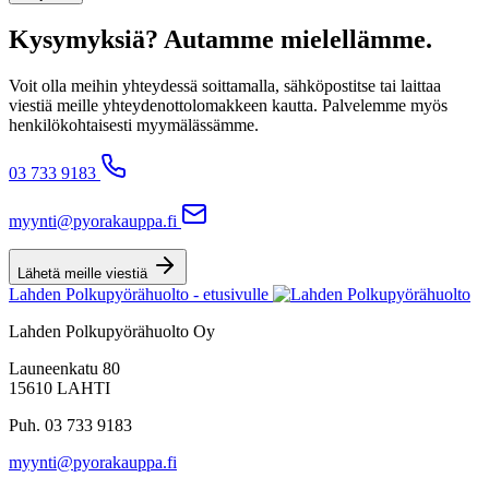
Kysymyksiä? Autamme mielellämme.
Voit olla meihin yhteydessä soittamalla, sähköpostitse tai laittaa
viestiä meille yhteydenottolomakkeen kautta. Palvelemme myös
henkilökohtaisesti myymälässämme.
03 733 9183
myynti@pyorakauppa.fi
Lähetä meille viestiä
Lahden Polkupyörähuolto - etusivulle
Lahden Polkupyörähuolto Oy
Launeenkatu 80
15610 LAHTI
Puh. 03 733 9183
myynti@pyorakauppa.fi