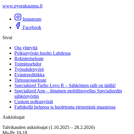
www.pyorakauppa.fi
Instagram
Facebook
Sivut
Ota yhteyttä
Polkupyörän huolto Lahdessa
Rekisteriseloste
Toimitusehdot
Työsuhdepyörä
Evästepolitiikka
Tietosuojaseloste
Specialized Turbo Levo R – Sähköinen ralli on täällä!
Specialized App – ilmainen mobiilisovellus Specializedin
sähköpyöriin
Custom polkupyörät
Fatbikellä helppoa ja huoletonta etenemistä maastossa
Aukioloajat
Talvikauden aukioloajat (1.10.2025 – 28.2.2026)
Ma-Pe 10-18