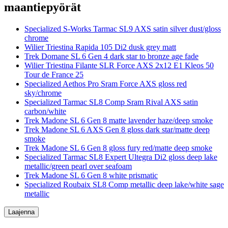
maantiepyörät
Specialized S-Works Tarmac SL9 AXS satin silver dust/gloss
chrome
Wilier Triestina Rapida 105 Di2 dusk grey matt
Trek Domane SL 6 Gen 4 dark star to bronze age fade
Wilier Triestina Filante SLR Force AXS 2x12 E1 Kleos 50
Tour de France 25
Specialized Aethos Pro Sram Force AXS gloss red
sky/chrome
Specialized Tarmac SL8 Comp Sram Rival AXS satin
carbon/white
Trek Madone SL 6 Gen 8 matte lavender haze/deep smoke
Trek Madone SL 6 AXS Gen 8 gloss dark star/matte deep
smoke
Trek Madone SL 6 Gen 8 gloss fury red/matte deep smoke
Specialized Tarmac SL8 Expert Ultegra Di2 gloss deep lake
metallic/green pearl over seafoam
Trek Madone SL 6 Gen 8 white prismatic
Specialized Roubaix SL8 Comp metallic deep lake/white sage
metallic
Laajenna