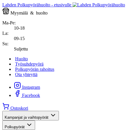
Lahden Polkupyörähuolto - etusivulle
Myymälä
&
huolto
Ma-Pe:
10-18
La:
09-15
Su:
Suljettu
Huolto
Työsuhdepyörä
Polkupyörän rahoitus
Ota yhteyttä
Instagram
Facebook
Ostoskori
Kampanjat ja vaihtopyörät
Polkupyörät