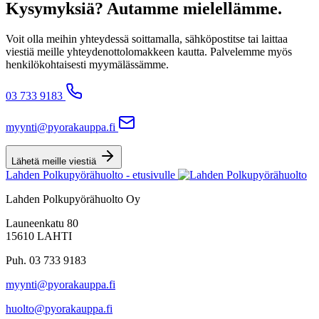
Kysymyksiä? Autamme mielellämme.
Voit olla meihin yhteydessä soittamalla, sähköpostitse tai laittaa
viestiä meille yhteydenottolomakkeen kautta. Palvelemme myös
henkilökohtaisesti myymälässämme.
03 733 9183
myynti@pyorakauppa.fi
Lähetä meille viestiä
Lahden Polkupyörähuolto - etusivulle
Lahden Polkupyörähuolto Oy
Launeenkatu 80
15610 LAHTI
Puh. 03 733 9183
myynti@pyorakauppa.fi
huolto@pyorakauppa.fi