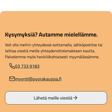
Kysymyksiä? Autamme mielellämme.
Voit olla meihin yhteydessä soittamalla, sähköpostitse tai
laittaa viestiä meille yhteydenottolomakkeen kautta.
Palvelemme myös henkilökohtaisesti myymälässämme.
03 733 9183
myynti@pyorakauppa.fi
Lähetä meille viestiä