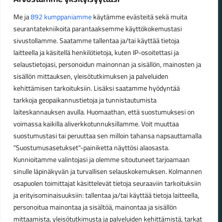
maastossa
Me ja
892 kumppaniamme
käytämme evästeitä sekä muita
seurantatekniikoita parantaaksemme käyttökokemustasi
Aukioloajat
sivustollamme. Saatamme tallentaa ja/tai käyttää tietoja
laitteella ja käsitellä henkilötietoja, kuten IP-osoitettasi ja
Talvikauden aukioloajat (1.10.2025 – 28.2.2026)
selaustietojasi, personoidun mainonnan ja sisällön, mainosten ja
Ma-Pe 10-18
sisällön mittauksen, yleisötutkimuksen ja palveluiden
La 10-14
kehittämisen tarkoituksiin. Lisäksi saatamme hyödyntää
Kesäkauden aukioloajat (1.3.2026 – 30.9.2026)
tarkkoja geopaikannustietoja ja tunnistautumista
laiteskannauksen avulla. Huomaathan, että suostumuksesi on
Ma-Pe 10-18
voimassa kaikilla aliverkkotunnuksillamme. Voit muuttaa
La 9-15
suostumustasi tai peruuttaa sen milloin tahansa napsauttamalla
"Suostumusasetukset"-painiketta näyttösi alaosasta.
Poikkeavat aukioloajat:
Kunnioitamme valintojasi ja olemme sitoutuneet tarjoamaan
Pyhäinpäivä lauantai 31.10. – suljettu
sinulle läpinäkyvän ja turvallisen selauskokemuksen. Kolmannen
osapuolen toimittajat käsittelevät tietoja seuraaviin tarkoituksiin
ja erityisominaisuuksiin: tallentaa ja/tai käyttää tietoja laitteella,
personoitua mainontaa ja sisältöä, mainontaa ja sisällön
© Lahden Polkupyörähuolto - 2026
mittaamista, yleisötutkimusta ja palveluiden kehittämistä, tarkat