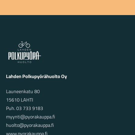
Lahden Polkupyörähuolto - etusivulle
Lahden Polkupyörähuolto Oy
Launeenkatu 80
15610 LAHTI
Puh. 03 733 9183
myynti@pyorakauppa.fi
huolto@pyorakauppa.fi
www.pyorakauppa.fi