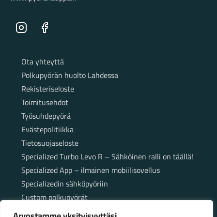
Instagram
Facebook
Sivut
Ota yhteyttä
Polkupyörän huolto Lahdessa
Rekisteriseloste
Toimitusehdot
Työsuhdepyörä
Evästepolitiikka
Tietosuojaseloste
Specialized Turbo Levo R – Sähköinen ralli on täällä!
Specialized App – ilmainen mobiilisovellus
Specializedin sähköpyöriin
Custom polkupyörät
Fatbikellä helppoa ja huoletonta etenemistä
Arvostamme yksityisyyttäsi