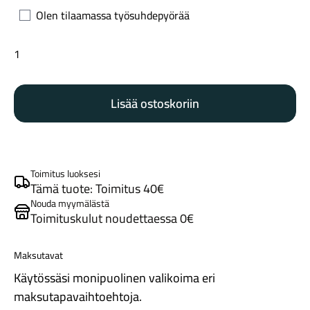
Olen tilaamassa työsuhdepyörää
Trek
Madone
SL
Lisää ostoskoriin
6
Tarvikkeet
Gen
8
white
prismatic
Toimitus luoksesi
määrä
Tämä tuote: Toimitus 40€
Nouda myymälästä
Toimituskulut noudettaessa 0€
Maksutavat
Renkaat
Käytössäsi monipuolinen valikoima eri
maksutapavaihtoehtoja.