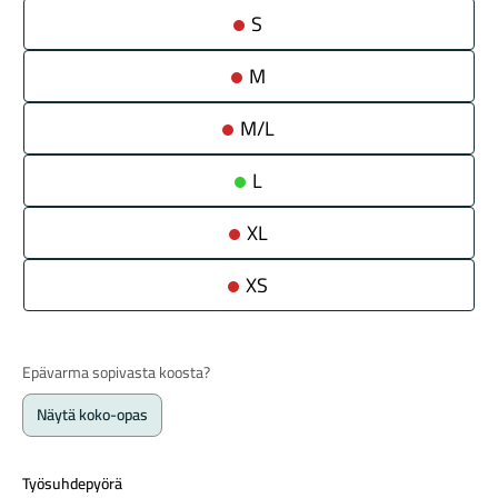
5
4
S
269,00 €.
799,00 €.
M
M/L
L
Maastosähköpyörät
XL
XS
Epävarma sopivasta koosta?
Näytä koko-opas
Kaupunkisähköpyörät
Työsuhdepyörä