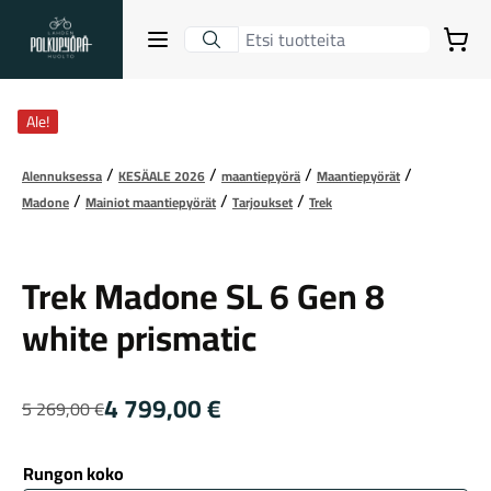
Lahden Polkupyörähuolto - etusivulle
Avaa sulje valikko
Ostoskori
katso kaikki kuvat
Hakutulokset
Ale!
Alennuksessa
KESÄALE 2026
maantiepyörä
Maantiepyörät
Madone
Mainiot maantiepyörät
Tarjoukset
Trek
Suositut osastot
Trek
Trek Madone SL 6 Gen 8
white prismatic
4 799,00
€
5 269,00
€
Alkuperäinen
Nykyinen
hinta
hinta
Gravel-pyörät
oli:
on:
Rungon koko