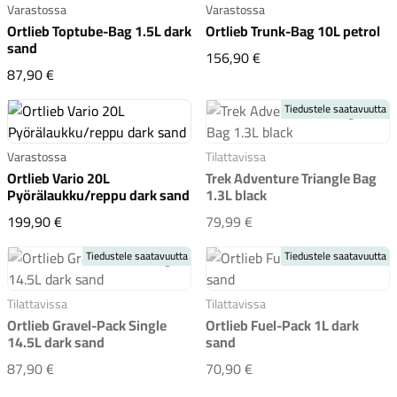
Varastossa
Varastossa
Ortlieb Toptube-Bag 1.5L dark
Ortlieb Trunk-Bag 10L petrol
sand
Ortlieb Trunk-Bag 10L 
156,90 €
Ortlieb Toptube-Bag 1.5L dark sand
87,90 €
Tiedustele saatavuutta
Komponentit
Varastossa
Tilattavissa
Ortlieb Vario 20L
Trek Adventure Triangle Bag
Pyörälaukku/reppu dark sand
1.3L black
Katso koko valikoima
Ortlieb Vario 20L Pyörälaukku/reppu dark sand
Trek Adventure Triangle
199,90 €
79,99 €
Tiedustele saatavuutta
Tiedustele saatavuutta
Tilattavissa
Tilattavissa
Ortlieb Gravel-Pack Single
Ortlieb Fuel-Pack 1L dark
14.5L dark sand
sand
Ortlieb Gravel-Pack Single 14.5L dark sand
Ortlieb Fuel-Pack 1L da
87,90 €
70,90 €