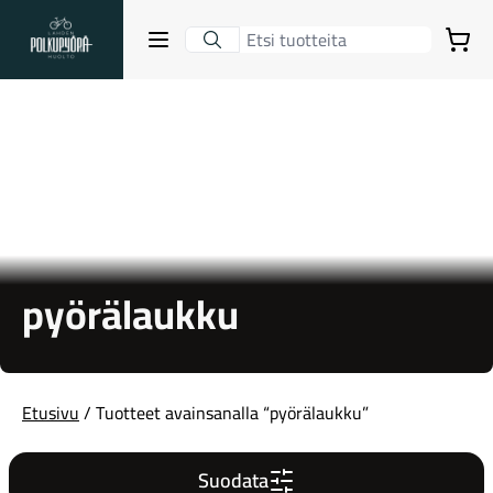
Lahden Polkupyörähuolto - etusivulle
Avaa sulje valikko
Ostoskori
Hakutulokset
Suositut osastot
pyörälaukku
Etusivu
/ Tuotteet avainsanalla “pyörälaukku”
Gravel-pyörät
Suodata