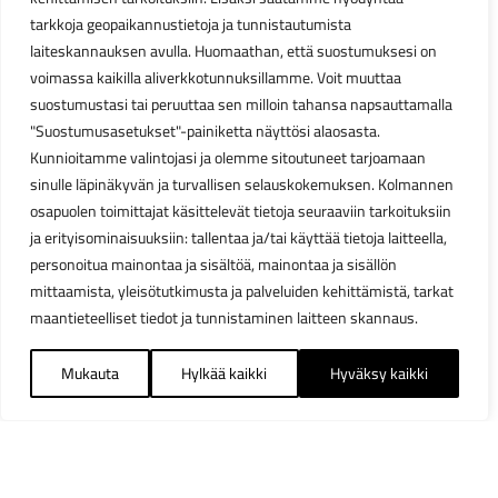
tarkkoja geopaikannustietoja ja tunnistautumista
laiteskannauksen avulla. Huomaathan, että suostumuksesi on
voimassa kaikilla aliverkkotunnuksillamme. Voit muuttaa
suostumustasi tai peruuttaa sen milloin tahansa napsauttamalla
"Suostumusasetukset"-painiketta näyttösi alaosasta.
Kunnioitamme valintojasi ja olemme sitoutuneet tarjoamaan
sinulle läpinäkyvän ja turvallisen selauskokemuksen. Kolmannen
osapuolen toimittajat käsittelevät tietoja seuraaviin tarkoituksiin
ja erityisominaisuuksiin: tallentaa ja/tai käyttää tietoja laitteella,
personoitua mainontaa ja sisältöä, mainontaa ja sisällön
mittaamista, yleisötutkimusta ja palveluiden kehittämistä, tarkat
maantieteelliset tiedot ja tunnistaminen laitteen skannaus.
Mukauta
Hylkää kaikki
Hyväksy kaikki