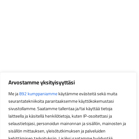
Arvostamme yksityisyyttäsi
Me ja
892 kumppaniamme
käytämme evästeitä sekä muita
seurantatekniikoita parantaaksemme käyttökokemustasi
sivustollamme. Saatamme tallentaa ja/tai käyttää tietoja
laitteella ja käsitellä henkilötietoja, kuten IP-osoitettasi ja
selaustietojasi, personoidun mainonnan ja sisällön, mainosten ja
sisällön mittauksen, yleisötutkimuksen ja palveluiden
kehittämisen tarkoituksiin. Lisäksi saatamme hyödyntää