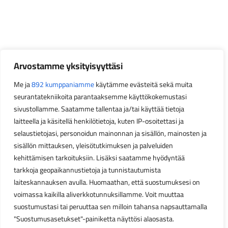
Arvostamme yksityisyyttäsi
Me ja
892 kumppaniamme
käytämme evästeitä sekä muita
seurantatekniikoita parantaaksemme käyttökokemustasi
sivustollamme. Saatamme tallentaa ja/tai käyttää tietoja
laitteella ja käsitellä henkilötietoja, kuten IP-osoitettasi ja
selaustietojasi, personoidun mainonnan ja sisällön, mainosten ja
sisällön mittauksen, yleisötutkimuksen ja palveluiden
kehittämisen tarkoituksiin. Lisäksi saatamme hyödyntää
tarkkoja geopaikannustietoja ja tunnistautumista
laiteskannauksen avulla. Huomaathan, että suostumuksesi on
voimassa kaikilla aliverkkotunnuksillamme. Voit muuttaa
suostumustasi tai peruuttaa sen milloin tahansa napsauttamalla
"Suostumusasetukset"-painiketta näyttösi alaosasta.