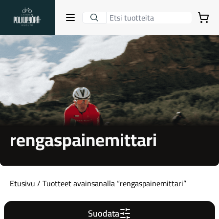
Lahden Polkupyörähuolto - etusivulle
Avaa sulje valikko
Ostoskori
Hakutulokset
Suositut osastot
rengaspainemittari
Etusivu
/ Tuotteet avainsanalla “rengaspainemittari”
Gravel-pyörät
Suodata