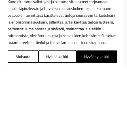
Kunnioitamme valintojasi ja olemme sitoutuneet tarjoamaan
sinulle läpinäkyvän ja turvallisen selauskokemuksen. Kolmannen
osapuolen toimittajat käsittelevät tietoja seuraaviin tarkoituksiin
ja erityisominaisuuksiin: tallentaa ja/tai käyttää tietoja laitteella,
personoitua mainontaa ja sisältöä, mainontaa ja sisällön
mittaamista, yleisötutkimusta ja palveluiden kehittämistä, tarkat
maantieteelliset tiedot ja tunnistaminen laitteen skannaus.
Mukauta
Hylkää kaikki
Hyväksy kaikki
Suodattimet
Sulj
Saatavuus