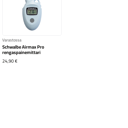
Varastossa
Komponentit
Schwalbe Airmax Pro
rengaspainemittari
Schwalbe Airmax Pro rengaspainemittari
24,90 €
Katso koko valikoima