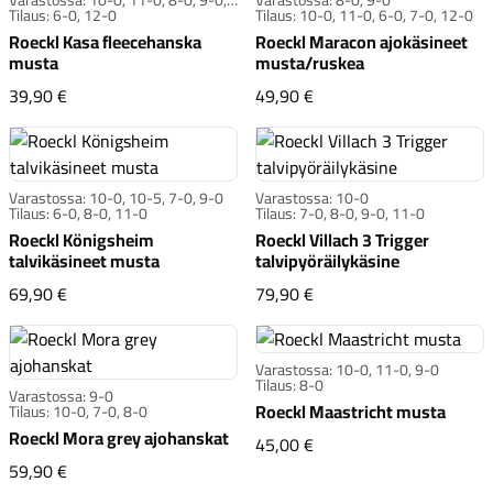
7-0
Tilaus: 6-0, 12-0
Tilaus: 10-0, 11-0, 6-0, 7-0, 12-0
Roeckl Kasa fleecehanska
Roeckl Maracon ajokäsineet
musta
musta/ruskea
Roeckl Kasa fleecehanska musta
Roeckl Maracon ajokäsi
39,90 €
49,90 €
Komponentit
Varastossa: 10-0, 10-5, 7-0, 9-0
Varastossa: 10-0
Tilaus: 6-0, 8-0, 11-0
Tilaus: 7-0, 8-0, 9-0, 11-0
Roeckl Königsheim
Roeckl Villach 3 Trigger
talvikäsineet musta
talvipyöräilykäsine
Katso koko valikoima
Roeckl Königsheim talvikäsineet musta
Roeckl Villach 3 Trigger
69,90 €
79,90 €
Varastossa: 10-0, 11-0, 9-0
Tilaus: 8-0
Varastossa: 9-0
Roeckl Maastricht musta
Tilaus: 10-0, 7-0, 8-0
Roeckl Mora grey ajohanskat
Roeckl Maastricht must
45,00 €
Roeckl Mora grey ajohanskat
59,90 €