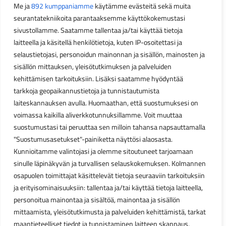
Me ja
892 kumppaniamme
käytämme evästeitä sekä muita
seurantatekniikoita parantaaksemme käyttökokemustasi
sivustollamme. Saatamme tallentaa ja/tai käyttää tietoja
laitteella ja käsitellä henkilötietoja, kuten IP-osoitettasi ja
selaustietojasi, personoidun mainonnan ja sisällön, mainosten ja
sisällön mittauksen, yleisötutkimuksen ja palveluiden
kehittämisen tarkoituksiin. Lisäksi saatamme hyödyntää
tarkkoja geopaikannustietoja ja tunnistautumista
laiteskannauksen avulla. Huomaathan, että suostumuksesi on
voimassa kaikilla aliverkkotunnuksillamme. Voit muuttaa
suostumustasi tai peruuttaa sen milloin tahansa napsauttamalla
"Suostumusasetukset"-painiketta näyttösi alaosasta.
Kunnioitamme valintojasi ja olemme sitoutuneet tarjoamaan
sinulle läpinäkyvän ja turvallisen selauskokemuksen. Kolmannen
osapuolen toimittajat käsittelevät tietoja seuraaviin tarkoituksiin
ja erityisominaisuuksiin: tallentaa ja/tai käyttää tietoja laitteella,
personoitua mainontaa ja sisältöä, mainontaa ja sisällön
mittaamista, yleisötutkimusta ja palveluiden kehittämistä, tarkat
maantieteelliset tiedot ja tunnistaminen laitteen skannaus.