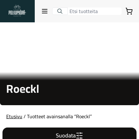
Lahden Polkupyörähuolto - etusivulle
Avaa sulje valikko
Ostoskori
Hakutulokset
Suositut osastot
Roeckl
Etusivu
/ Tuotteet avainsanalla “Roeckl”
Gravel-pyörät
Suodata