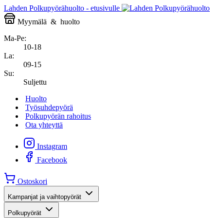
Lahden Polkupyörähuolto - etusivulle
Myymälä
&
huolto
Ma-Pe:
10-18
La:
09-15
Su:
Suljettu
Huolto
Työsuhdepyörä
Polkupyörän rahoitus
Ota yhteyttä
Instagram
Facebook
Ostoskori
Kampanjat ja vaihtopyörät
Polkupyörät