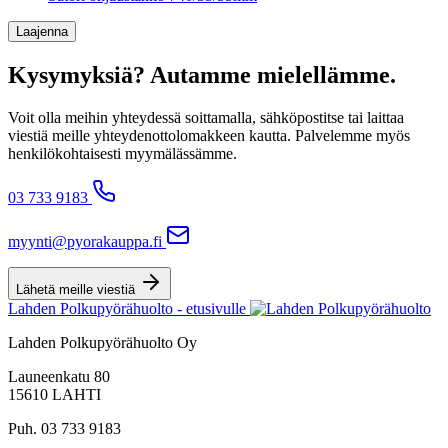
Laajenna
Kysymyksiä? Autamme mielellämme.
Voit olla meihin yhteydessä soittamalla, sähköpostitse tai laittaa
viestiä meille yhteydenottolomakkeen kautta. Palvelemme myös
henkilökohtaisesti myymälässämme.
03 733 9183
myynti@pyorakauppa.fi
Lähetä meille viestiä
Lahden Polkupyörähuolto - etusivulle
Lahden Polkupyörähuolto Oy
Launeenkatu 80
15610 LAHTI
Puh. 03 733 9183