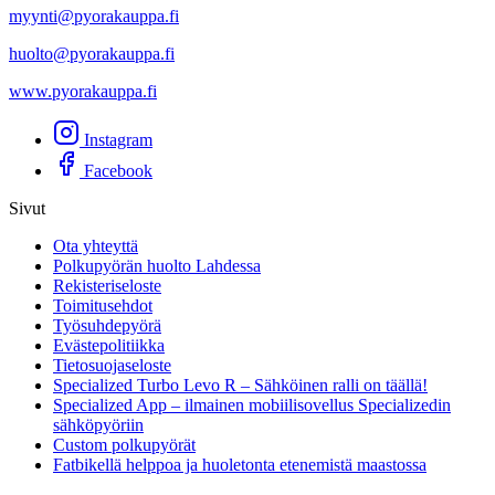
myynti@pyorakauppa.fi
huolto@pyorakauppa.fi
www.pyorakauppa.fi
Instagram
Facebook
Sivut
Ota yhteyttä
Polkupyörän huolto Lahdessa
Rekisteriseloste
Toimitusehdot
Työsuhdepyörä
Evästepolitiikka
Tietosuojaseloste
Specialized Turbo Levo R – Sähköinen ralli on täällä!
Specialized App – ilmainen mobiilisovellus Specializedin
sähköpyöriin
Custom polkupyörät
Fatbikellä helppoa ja huoletonta etenemistä maastossa