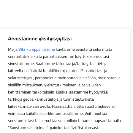
Arvostamme yksityisyyttäsi
Me ja
892 kumppaniamme
käytämme evästeitä sekä muita
seurantatekniikoita parantaaksemme käyttökokemustasi
sivustollamme. Saatamme tallentaa ja/tai käyttää tietoja
laitteella ja käsitellä henkilötietoja, kuten IP-osoitettasi ja
selaustietojasi, personoidun mainonnan ja sisällön, mainosten ja
sisällön mittauksen, yleisötutkimuksen ja palveluiden
kehittämisen tarkoituksiin. Lisäksi saatamme hyödyntää
tarkkoja geopaikannustietoja ja tunnistautumista
laiteskannauksen avulla. Huomaathan, että suostumuksesi on
voimassa kaikilla aliverkkotunnuksillamme. Voit muuttaa
suostumustasi tai peruuttaa sen milloin tahansa napsauttamalla
"Suostumusasetukset"-painiketta näyttösi alaosasta.