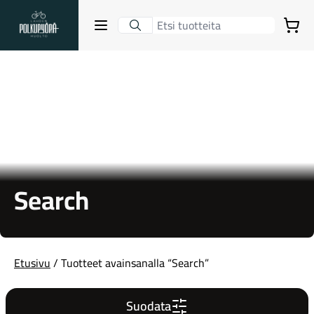
Lahden Polkupyörähuolto - etusivulle
Avaa sulje valikko
Ostoskori
Hakutulokset
Suositut osastot
Search
Etusivu
/ Tuotteet avainsanalla “Search”
Gravel-pyörät
Suodata