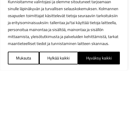
Kunnioitamme valintojasi ja olemme sitoutuneet tarjoamaan
sinulle läpinäkyvän ja turvallisen selauskokemuksen. Kolmannen
osapuolen toimittajat käsittelevät tietoja seuraaviin tarkoituksiin
ja erityisominaisuuksiin: tallentaa ja/tai käyttää tietoja laitteella,
personoitua mainontaa ja sisältöä, mainontaa ja sisällön
mittaamista, yleisötutkimusta ja palveluiden kehittämistä, tarkat
maantieteelliset tiedot ja tunnistaminen laitteen skannaus.
Mukauta
Hylkää kaikki
Hyväksy kaikki
Suodattimet
Sulj
Saatavuus