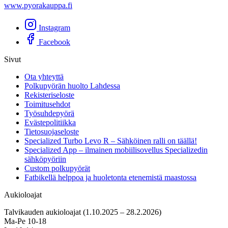
www.pyorakauppa.fi
Instagram
Facebook
Sivut
Ota yhteyttä
Polkupyörän huolto Lahdessa
Rekisteriseloste
Toimitusehdot
Työsuhdepyörä
Evästepolitiikka
Tietosuojaseloste
Specialized Turbo Levo R – Sähköinen ralli on täällä!
Specialized App – ilmainen mobiilisovellus Specializedin
sähköpyöriin
Custom polkupyörät
Fatbikellä helppoa ja huoletonta etenemistä maastossa
Aukioloajat
Talvikauden aukioloajat (1.10.2025 – 28.2.2026)
Ma-Pe 10-18