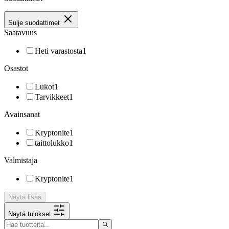
Sulje suodattimet
Saatavuus
Heti varastosta
1
Osastot
Lukot
1
Tarvikkeet
1
Avainsanat
Kryptonite
1
taittolukko
1
Valmistaja
Kryptonite
1
Näytä lisää
Näytä tulokset