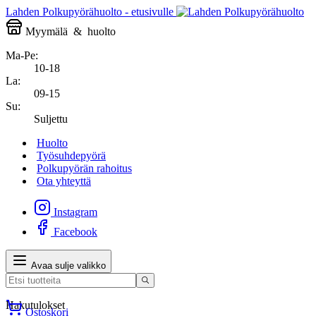
Lahden Polkupyörähuolto - etusivulle
Myymälä
&
huolto
Ma-Pe:
10-18
La:
09-15
Su:
Suljettu
Huolto
Työsuhdepyörä
Polkupyörän rahoitus
Ota yhteyttä
Instagram
Facebook
Avaa sulje valikko
Hakutulokset
Ostoskori