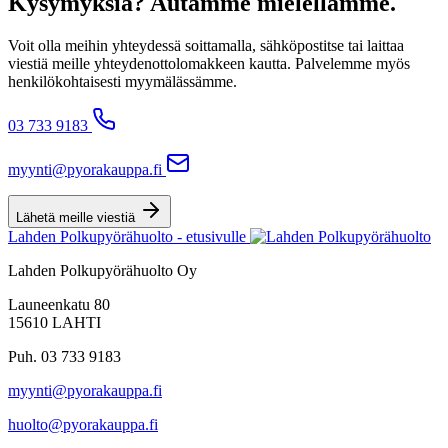
Kysymyksiä? Autamme mielellämme.
Voit olla meihin yhteydessä soittamalla, sähköpostitse tai laittaa
viestiä meille yhteydenottolomakkeen kautta. Palvelemme myös
henkilökohtaisesti myymälässämme.
03 733 9183
myynti@pyorakauppa.fi
Lähetä meille viestiä
Lahden Polkupyörähuolto - etusivulle
Lahden Polkupyörähuolto Oy
Launeenkatu 80
15610 LAHTI
Puh. 03 733 9183
myynti@pyorakauppa.fi
huolto@pyorakauppa.fi