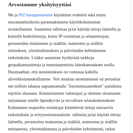
Arvostamme yksityisyyttäsi
Me ja
892 kumppaniamme
käytämme evästeitä sekä muita
seurantatekniikoita parantaaksemme käyttökokemustasi
sivustollamme. Saatamme tallentaa ja/tai käyttää tietoja laitteella ja
käsitellä henkilötietoja, kuten IP-osoitettasi ja selaustietojasi,
personoidun mainonnan ja sisällön, mainosten ja sisällön
mittauksen, yleisötutkimuksen ja palveluiden kehittämisen
tarkoituksiin. Lisäksi saatamme hyödyntää tarkkoja
geopaikannustietoja ja tunnistautumista laiteskannauksen avulla.
Huomaathan, että suostumuksesi on voimassa kaikilla
aliverkkotunnuksillamme. Voit muuttaa suostumustasi tai peruuttaa
sen milloin tahansa napsauttamalla "Suostumusasetukset"-painiketta
näyttösi alaosasta. Kunnioitamme valintojasi ja olemme sitoutuneet
tarjoamaan sinulle läpinäkyvän ja turvallisen selauskokemuksen.
Kolmannen osapuolen toimittajat käsittelevät tietoja seuraaviin
tarkoituksiin ja erityisominaisuuksiin: tallentaa ja/tai käyttää tietoja
laitteella, personoitua mainontaa ja sisältöä, mainontaa ja sisällön
mittaamista, yleisötutkimusta ja palveluiden kehittämistä, tarkat