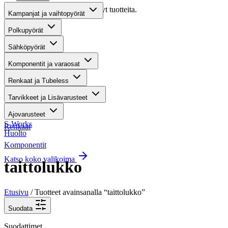
Valitettavasti haullasi ei löytynyt tuotteita.
Kampanjat ja vaihtopyörät
Suositut osastot
Polkupyörät
Sähköpyörät
Gravel-pyörät
Komponentit ja varaosat
Maastosähköpyörät
Renkaat ja Tubeless
Kaupunkisähköpyörät
Tarvikkeet ja Lisävarusteet
Tarvikkeet
Ajovarusteet
S-Works
Renkaat
Huolto
Komponentit
Katso koko valikoima
taittolukko
Etusivu
/ Tuotteet avainsanalla “taittolukko”
Suodata
Suodattimet