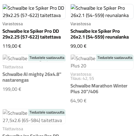
Varastossa
Varastossa
Schwalbe Ice Spiker Pro DD
Schwalbe Ice Spiker Pro
29x2.25 (57-622) taitettava
26x2.1 (54-559) reunalanka
Schwalbe Ice Spiker Pro DD 29x2.25 (57-622) taitettav
Schwalbe Ice Spiker Pr
119,00 €
99,00 €
Tiedustele saatavuutta
Tiedustele saatavuutta
Tilattavissa
Schwalbe Al mighty 26x4.8"
Varastossa:
Tilaus: 42, 55
nastarengas
Schwalbe Marathon Winter
Schwalbe Al mighty 26x4.8" nastarengas
199,00 €
Plus 20"/406
Schwalbe Marathon Win
64,90 €
Tiedustele saatavuutta
Tilattavissa
Schwalbe Ice Spiker Pro DD