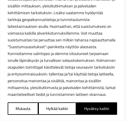
sisällön mittauksen, yleisötutkimuksen ja palveluiden
kehittämisen tarkoituksiin. Lisäksi saatamme hyödyntää
tarkkoja geopaikannustietoja ja tunnistautumista
laiteskannauksen avulla. Huomaathan, että suostumuksesi on
voimassa kaikilla aliverkkotunnuksillamme. Voit muuttaa
suostumustasi tai peruuttaa sen milloin tahansa napsauttamalla
"Suostumusasetukset"-painiketta näyttösi alaosasta.
Kunnioitamme valintojasi ja olemme sitoutuneet tarjoamaan
sinulle läpinäkyvän ja turvallisen selauskokemuksen. Kolmannen
osapuolen toimittajat käsittelevät tietoja seuraaviin tarkoituksiin
ja erityisominaisuuksiin: tallentaa ja/tai käyttää tietoja laitteella,
personoitua mainontaa ja sisältöä, mainontaa ja sisällön
mittaamista, yleisötutkimusta ja palveluiden kehittämistä, tarkat
maantieteelliset tiedot ja tunnistaminen laitteen skannaus.
Mukauta
Hylkää kaikki
Hyväksy kaikki