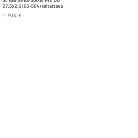
27,5x2.6 (65-584) taitettava
Schwalbe Ice Spiker Pro DD 27,5x2.6 (65-584) taitettav
119,00 €