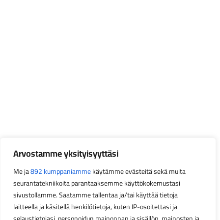
Arvostamme yksityisyyttäsi
Me ja
892 kumppaniamme
käytämme evästeitä sekä muita
seurantatekniikoita parantaaksemme käyttökokemustasi
sivustollamme. Saatamme tallentaa ja/tai käyttää tietoja
laitteella ja käsitellä henkilötietoja, kuten IP-osoitettasi ja
selaustietojasi, personoidun mainonnan ja sisällön, mainosten ja