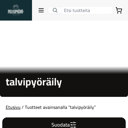
Lahden Polkupyörähuolto - etusivulle
Avaa sulje valikko
Ostoskori
Hakutulokset
Suositut osastot
talvipyöräily
Etusivu
/ Tuotteet avainsanalla “talvipyöräily”
Gravel-pyörät
Suodata