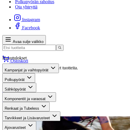
Polkupyörän rahoitus
Ota yhteyttä
Instagram
Facebook
Avaa sulje valikko
Hakutulokset
Ostoskori
Valitettavasti haullasi ei löytynyt tuotteita.
Kampanjat ja vaihtopyörät
Suositut osastot
Polkupyörät
Sähköpyörät
Gravel-pyörät
Komponentit ja varaosat
Maastosähköpyörät
Renkaat ja Tubeless
Kaupunkisähköpyörät
Tarvikkeet ja Lisävarusteet
Ajovarusteet