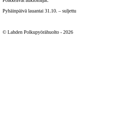
Poikkeavat aukioloajat:
Pyhäinpäivä lauantai 31.10. – suljettu
© Lahden Polkupyörähuolto - 2026