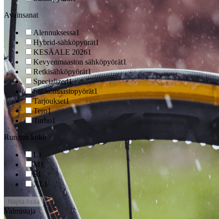
Avainsanat
Alennuksessa
1
Hybrid-sähköpyörät
1
KESÄALE 2026
1
Kevyenmaaston sähköpyörät
1
Retkisähköpyörät
1
Specialized
1
Sähkömaastopyörät
1
Tarjoukset
1
Tero
1
Turbo
1
Rungon koko
L
1
M
1
S
1
XL
1
Näytä lisää
Valmistaja