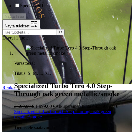
Specialized
1
Näytä lisää
Näytä tulokset
Löytyi 1 tuote.
Varastossa:
Tilaus: S, M, L, XL
Specialized Turbo Tero 4.0 Step-
Renkaat
Through oak green metallic/smoke
3 500,00 €
1 999,00 €
Alkuperäinen hinta oli:3 500,00 €
Specialized Turbo Tero 4.0 Step-Through oak green
metallic/smoke
Ale!
Tiedustele saatavuutta