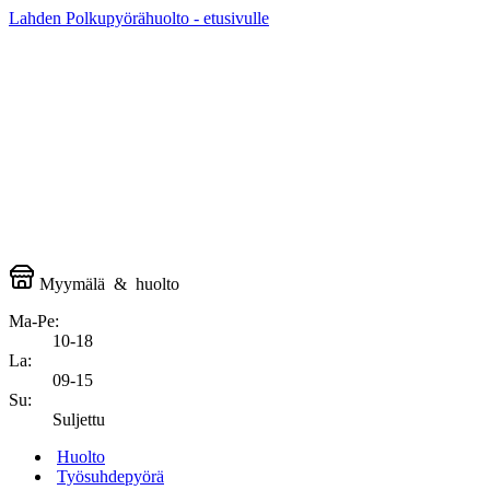
Lahden Polkupyörähuolto - etusivulle
Myymälä
&
huolto
Ma-Pe:
10-18
La:
09-15
Su:
Suljettu
Huolto
Työsuhdepyörä