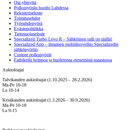
Ota yhteyttä
Polkupyörän huolto Lahdessa
Rekisteriseloste
Toimitusehdot
Työsuhdepyörä
Evästepolitiikka
Tietosuojaseloste
Specialized Turbo Levo R – Sähköinen ralli on täällä!
Specialized App – ilmainen mobiilisovellus Specializedin
sähköpyöriin
Custom polkupyörät
Fatbikellä helppoa ja huoletonta etenemistä maastossa
Aukioloajat
Talvikauden aukioloajat (1.10.2025 – 28.2.2026)
Ma-Pe 10-18
La 10-14
Kesäkauden aukioloajat (1.3.2026 – 30.9.2026)
Ma-Pe 10-18
La 9-15