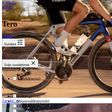
S-Works
Huolto
Tero
Etusivu
/ Tuotteet avainsanalla “Tero”
Suodata
Suodattimet
Sulje suodattimet
Hinnoittelu
Alennuksessa
1
Osastot
Kaikki pyörät
1
Tarvikkeet
Maastosähköpyörät
1
OUTLET
1
Sähköpyörät
1