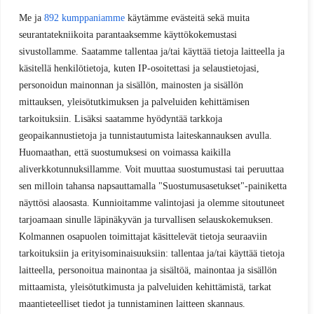
Me ja
892 kumppaniamme
käytämme evästeitä sekä muita
seurantatekniikoita parantaaksemme käyttökokemustasi
sivustollamme. Saatamme tallentaa ja/tai käyttää tietoja laitteella ja
käsitellä henkilötietoja, kuten IP-osoitettasi ja selaustietojasi,
personoidun mainonnan ja sisällön, mainosten ja sisällön
mittauksen, yleisötutkimuksen ja palveluiden kehittämisen
tarkoituksiin. Lisäksi saatamme hyödyntää tarkkoja
geopaikannustietoja ja tunnistautumista laiteskannauksen avulla.
Huomaathan, että suostumuksesi on voimassa kaikilla
aliverkkotunnuksillamme. Voit muuttaa suostumustasi tai peruuttaa
sen milloin tahansa napsauttamalla "Suostumusasetukset"-painiketta
näyttösi alaosasta. Kunnioitamme valintojasi ja olemme sitoutuneet
tarjoamaan sinulle läpinäkyvän ja turvallisen selauskokemuksen.
Kolmannen osapuolen toimittajat käsittelevät tietoja seuraaviin
tarkoituksiin ja erityisominaisuuksiin: tallentaa ja/tai käyttää tietoja
laitteella, personoitua mainontaa ja sisältöä, mainontaa ja sisällön
mittaamista, yleisötutkimusta ja palveluiden kehittämistä, tarkat
maantieteelliset tiedot ja tunnistaminen laitteen skannaus.