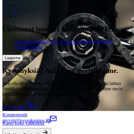
‹
1
›
Uusimmat tuotteet avainsanalla: Tero
Specialized Turbo Tero 4.0 Step-Through oak green
metallic/smoke
Laajenna
Kysymyksiä? Autamme mielellämme.
Voit olla meihin yhteydessä soittamalla, sähköpostitse tai laittaa
viestiä meille yhteydenottolomakkeen kautta. Palvelemme myös
henkilökohtaisesti myymälässämme.
03 733 9183
Komponentit
myynti@pyorakauppa.fi
Katso koko valikoima