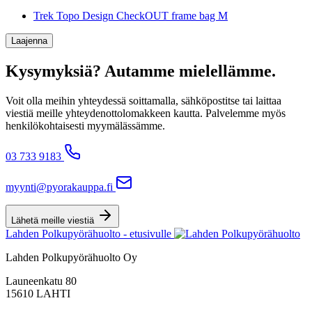
Trek Topo Design CheckOUT frame bag M
Laajenna
Kysymyksiä? Autamme mielellämme.
Voit olla meihin yhteydessä soittamalla, sähköpostitse tai laittaa
viestiä meille yhteydenottolomakkeen kautta. Palvelemme myös
henkilökohtaisesti myymälässämme.
03 733 9183
myynti@pyorakauppa.fi
Lähetä meille viestiä
Lahden Polkupyörähuolto - etusivulle
Lahden Polkupyörähuolto Oy
Launeenkatu 80
15610 LAHTI