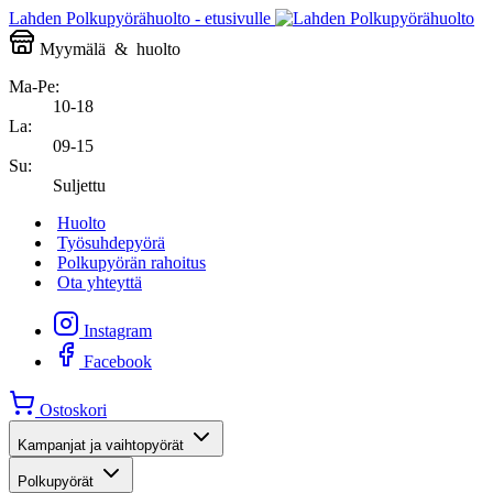
Lahden Polkupyörähuolto - etusivulle
Myymälä
&
huolto
Ma-Pe:
10-18
La:
09-15
Su:
Suljettu
Huolto
Työsuhdepyörä
Polkupyörän rahoitus
Ota yhteyttä
Instagram
Facebook
Ostoskori
Kampanjat ja vaihtopyörät
Polkupyörät