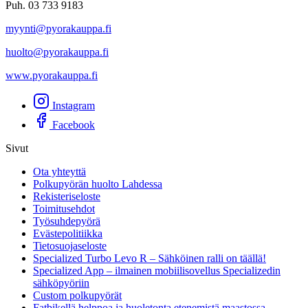
Puh. 03 733 9183
myynti@pyorakauppa.fi
huolto@pyorakauppa.fi
www.pyorakauppa.fi
Instagram
Facebook
Sivut
Ota yhteyttä
Polkupyörän huolto Lahdessa
Rekisteriseloste
Toimitusehdot
Työsuhdepyörä
Evästepolitiikka
Tietosuojaseloste
Specialized Turbo Levo R – Sähköinen ralli on täällä!
Specialized App – ilmainen mobiilisovellus Specializedin
sähköpyöriin
Custom polkupyörät
Fatbikellä helppoa ja huoletonta etenemistä maastossa