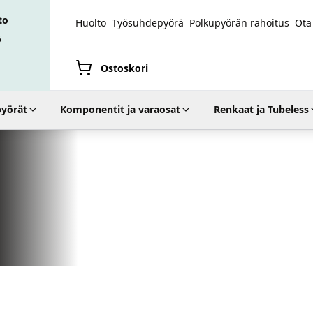
to
Huolto
Työsuhdepyörä
Polkupyörän rahoitus
Ota
5
Ostoskori
yörät
Komponentit ja varaosat
Renkaat ja Tubeless