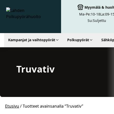
Myymälä
&
huol
Ma-Pe:
10-18
La:
09-1
Lahden Polkupyörähuolto - etusivulle
Su:
Suljettu
Kampanjat ja vaihtopyörät
Polkupyörät
Sähköp
Truvativ
Etusivu
/ Tuotteet avainsanalla “Truvativ”