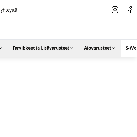
 yhteyttä
Instagram
Faceb
Tarvikkeet ja Lisävarusteet
Ajovarusteet
S-Wo