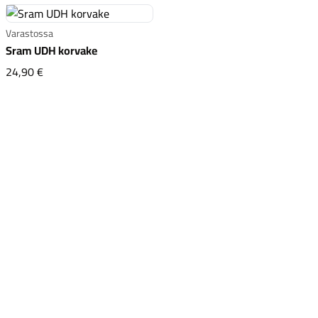
Varastossa
Sram UDH korvake
Sram UDH korvake
24,90 €
Komponentit
Katso koko valikoima