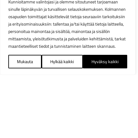
Kunnioitamme valintojasi ja olemme sitoutuneet tarjoamaan
sinulle läpinäkyvän ja turvallisen selauskokemuksen. Kolmannen
osapuolen toimittajat käsittelevät tietoja seuraaviin tarkoituksiin
ja erityisominaisuuksiin: tallentaa ja/tai käyttää tietoja laitteella,
personoitua mainontaa ja sisältöä, mainontaa ja sisällön
mittaamista, yleisötutkimusta ja palveluiden kehittämistä, tarkat
maantieteelliset tiedot ja tunnistaminen laitteen skannaus.
Mukauta
Hylkää kaikki
Hyväksy kaikki
Suodattimet
Sulj
Saatavuus