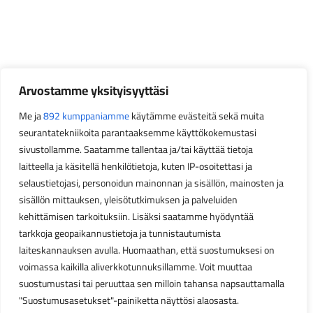
Arvostamme yksityisyyttäsi
Me ja
892 kumppaniamme
käytämme evästeitä sekä muita
seurantatekniikoita parantaaksemme käyttökokemustasi
sivustollamme. Saatamme tallentaa ja/tai käyttää tietoja
laitteella ja käsitellä henkilötietoja, kuten IP-osoitettasi ja
selaustietojasi, personoidun mainonnan ja sisällön, mainosten ja
sisällön mittauksen, yleisötutkimuksen ja palveluiden
kehittämisen tarkoituksiin. Lisäksi saatamme hyödyntää
tarkkoja geopaikannustietoja ja tunnistautumista
laiteskannauksen avulla. Huomaathan, että suostumuksesi on
voimassa kaikilla aliverkkotunnuksillamme. Voit muuttaa
suostumustasi tai peruuttaa sen milloin tahansa napsauttamalla
"Suostumusasetukset"-painiketta näyttösi alaosasta.