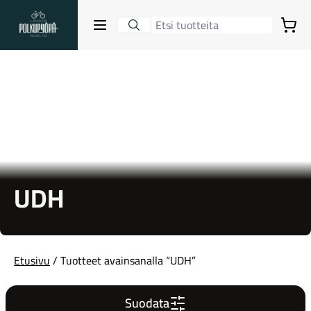
Lahden Polkupyörähuolto - etusivulle
Avaa sulje valikko
Ostoskori
Hakutulokset
Suositut osastot
UDH
Etusivu
/ Tuotteet avainsanalla “UDH”
Gravel-pyörät
Suodata