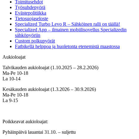
Toimitusehdot
Työsuhdepyörä
Evästepolitiikka
Tietosuojaseloste
Specialized Turbo Levo R – Sähköinen ralli on täällä!
Specialized App – ilmainen mobiilisovellus Specializedin
sähköpyöriin
Custom polkupyörät
Fatbikellä helppoa ja huoletonta etenemistä maastossa
Aukioloajat
Talvikauden aukioloajat (1.10.2025 – 28.2.2026)
Ma-Pe 10-18
La 10-14
Kesäkauden aukioloajat (1.3.2026 – 30.9.2026)
Ma-Pe 10-18
La 9-15
Poikkeavat aukioloajat:
Pyhäinpäivä lauantai 31.10. – suljettu