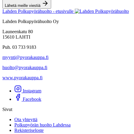
Lähetä meille viestiä
Lahden Polkupyörähuolto - etusivulle
Lahden Polkupyörähuolto Oy
Launeenkatu 80
15610 LAHTI
Puh. 03 733 9183
myynti@pyorakauppa.fi
huolto@pyorakauppa.fi
www.pyorakauppa.fi
Instagram
Facebook
Sivut
Ota yhteyttä
Polkupyörän huolto Lahdessa
Rekisteriseloste