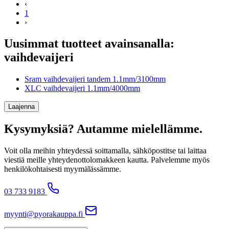
‹
1
›
Uusimmat tuotteet avainsanalla:
vaihdevaijeri
Sram vaihdevaijeri tandem 1.1mm/3100mm
XLC vaihdevaijeri 1.1mm/4000mm
Laajenna
Kysymyksiä? Autamme mielellämme.
Voit olla meihin yhteydessä soittamalla, sähköpostitse tai laittaa
viestiä meille yhteydenottolomakkeen kautta. Palvelemme myös
henkilökohtaisesti myymälässämme.
03 733 9183
myynti@pyorakauppa.fi