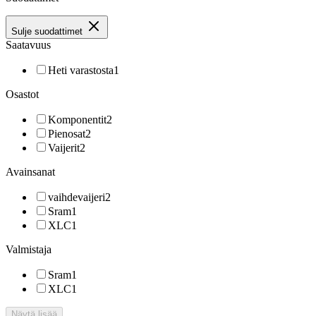
Sulje suodattimet
Saatavuus
Heti varastosta
1
Osastot
Komponentit
2
Pienosat
2
Vaijerit
2
Avainsanat
vaihdevaijeri
2
Sram
1
XLC
1
Valmistaja
Sram
1
XLC
1
Näytä lisää