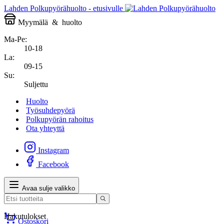
Lahden Polkupyörähuolto - etusivulle
Myymälä
&
huolto
Ma-Pe:
10-18
La:
09-15
Su:
Suljettu
Huolto
Työsuhdepyörä
Polkupyörän rahoitus
Ota yhteyttä
Instagram
Facebook
Avaa sulje valikko
Hakutulokset
Ostoskori