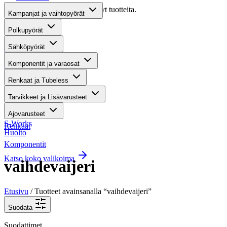
Valitettavasti haullasi ei löytynyt tuotteita.
Kampanjat ja vaihtopyörät
Suositut osastot
Polkupyörät
Sähköpyörät
Gravel-pyörät
Komponentit ja varaosat
Maastosähköpyörät
Renkaat ja Tubeless
Kaupunkisähköpyörät
Tarvikkeet ja Lisävarusteet
Tarvikkeet
Ajovarusteet
S-Works
Renkaat
Huolto
Komponentit
Katso koko valikoima
vaihdevaijeri
Etusivu
/ Tuotteet avainsanalla “vaihdevaijeri”
Suodata
Suodattimet