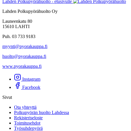
Lahden Polkupyörähuolto - etusivulle
Lahden Polkupyörähuolto Oy
Launeenkatu 80
15610 LAHTI
Puh. 03 733 9183
myynti@pyorakauppa.fi
huolto@pyorakauppa.fi
www.pyorakauppa.fi
Instagram
Facebook
Sivut
Ota yhteyttä
Polkupyörän huolto Lahdessa
Rekisteriseloste
Toimitusehdot
Työsuhdepyörä