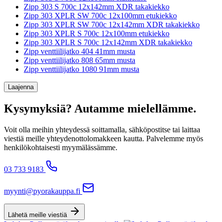
Zipp 303 S 700c 12x142mm XDR takakiekko
Zipp 303 XPLR SW 700c 12x100mm etukiekko
Zipp 303 XPLR SW 700c 12x142mm XDR takakiekko
Zipp 303 XPLR S 700c 12x100mm etukiekko
Zipp 303 XPLR S 700c 12x142mm XDR takakiekko
Zipp venttiilijatko 404 41mm musta
Zipp venttiilijatko 808 65mm musta
Zipp venttiilijatko 1080 91mm musta
Laajenna
Kysymyksiä? Autamme mielellämme.
Voit olla meihin yhteydessä soittamalla, sähköpostitse tai laittaa
viestiä meille yhteydenottolomakkeen kautta. Palvelemme myös
henkilökohtaisesti myymälässämme.
03 733 9183
myynti@pyorakauppa.fi
Lähetä meille viestiä