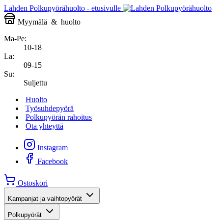
Lahden Polkupyörähuolto - etusivulle
Myymälä
&
huolto
Ma-Pe:
10-18
La:
09-15
Su:
Suljettu
Huolto
Työsuhdepyörä
Polkupyörän rahoitus
Ota yhteyttä
Instagram
Facebook
Ostoskori
Kampanjat ja vaihtopyörät
Polkupyörät