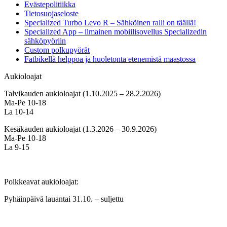
Evästepolitiikka
Tietosuojaseloste
Specialized Turbo Levo R – Sähköinen ralli on täällä!
Specialized App – ilmainen mobiilisovellus Specializedin
sähköpyöriin
Custom polkupyörät
Fatbikellä helppoa ja huoletonta etenemistä maastossa
Aukioloajat
Talvikauden aukioloajat (1.10.2025 – 28.2.2026)
Ma-Pe 10-18
La 10-14
Kesäkauden aukioloajat (1.3.2026 – 30.9.2026)
Ma-Pe 10-18
La 9-15
Poikkeavat aukioloajat:
Pyhäinpäivä lauantai 31.10. – suljettu