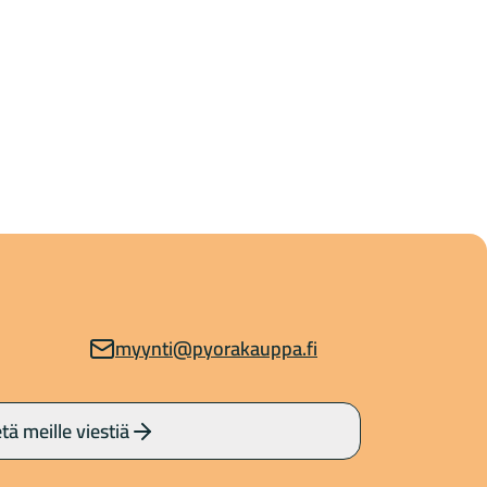
myynti@pyorakauppa.fi
tä meille viestiä