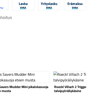
obilePay
Svea Lasku
Svea yrityslasku
Svea erämaksu
hoitus
 tuote
Katso tuote
Savers Mudder Mini pikalokasuoja
Roeckl Villach 2 Trigger
n musta
talvipyöräilykäsine