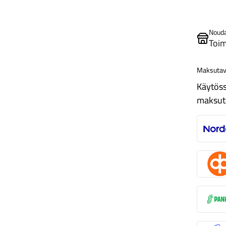
Noud
Toim
Maksutav
Käytöss
maksut
N
O
S