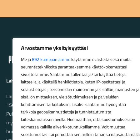
Lahden Polkupyörähuolto - etusivulle
Arvostamme yksityisyyttäsi
Me ja
892 kumppaniamme
käytämme evästeitä sekä muita
seurantatekniikoita parantaaksemme käyttökokemustasi
sivustollamme. Saatamme tallentaa ja/tai käyttää tietoja
Lahden Polkupyörähuolto Oy
laitteella ja käsitellä henkilötietoja, kuten IP-osoitettasi ja
selaustietojasi, personoidun mainonnan ja sisällön, mainosten ja
Launeenkatu 80
sisällön mittauksen, yleisötutkimuksen ja palveluiden
kehittämisen tarkoituksiin. Lisäksi saatamme hyödyntää
15610 LAHTI
tarkkoja geopaikannustietoja ja tunnistautumista
Puh. 03 733 9183
laiteskannauksen avulla. Huomaathan, että suostumuksesi on
myynti@pyorakauppa.fi
voimassa kaikilla aliverkkotunnuksillamme. Voit muuttaa
huolto@pyorakauppa.fi
suostumustasi tai peruuttaa sen milloin tahansa napsauttamalla