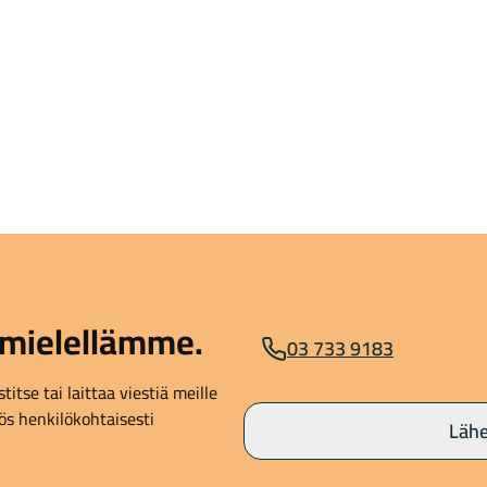
mielellämme.
03 733 9183
itse tai laittaa viestiä meille
s henkilökohtaisesti
Lähe