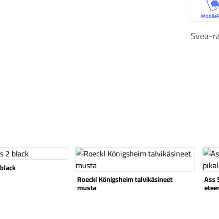
M
Svea-ra
Katso tuote
Katso
 black
Roeckl Königsheim talvikäsineet
Ass 
musta
etee