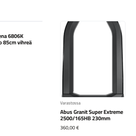
ena 6806K
o 85cm vihreä
Varastossa
Abus Granit Super Extreme
2500/165HB 230mm
360,00
€