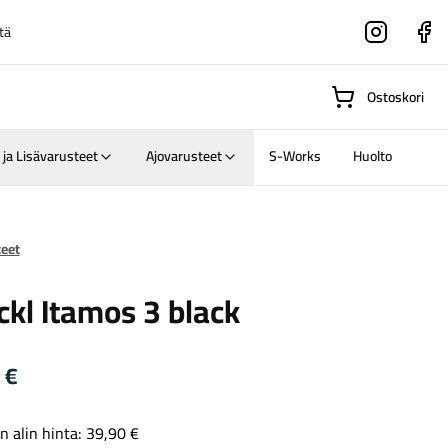
tä
Instagram
Faceboo
Ostoskori
 ja Lisävarusteet
Ajovarusteet
S-Works
Huolto
Suositut osastot
teet
kl Itamos 3 black
Gravel-
pyörät
Maastosähköpyörä
0
€
n alin hinta:
39,90
€