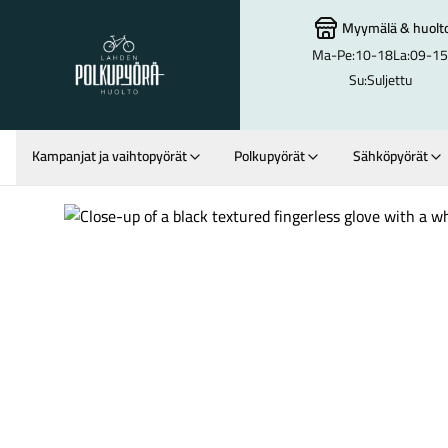
Myymälä
&
huolt
Ma-Pe:
10-18
La:
09-15
Lahden Polkupyörähuolto - etusivulle
Su:
Suljettu
Kampanjat ja vaihtopyörät
Polkupyörät
Sähköpyörät
Hakutulokset