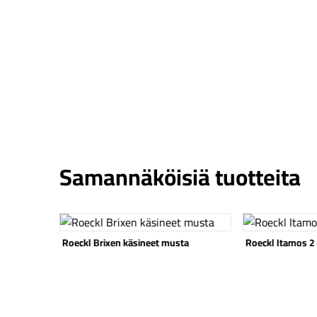
Samannäköisiä tuotteita
Katso tuote
Katso tuote
Roeckl Brixen käsineet musta
Roeckl Itamos 2
Dual-Gel