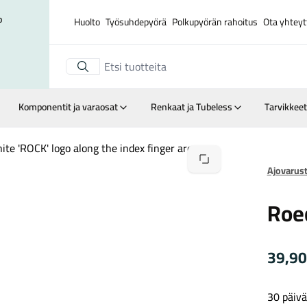
o
Huolto
Työsuhdepyörä
Polkupyörän rahoitus
Ota yhteyt
Komponentit ja varaosat
Renkaat ja Tubeless
Tarvikkeet
Suurenna kuva
Ajovarus
Roec
39,9
30 päivä