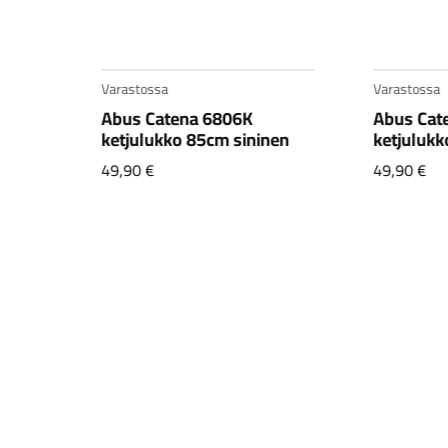
Varastossa
Varastossa
Abus Catena 6806K
Abus Cat
ketjulukko 85cm sininen
ketjulukk
49,90
€
49,90
€
1,
CX1
en