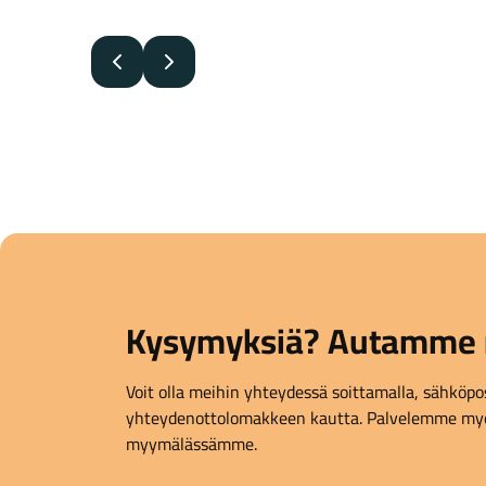
.
Edellinen
Seuraava
Kysymyksiä? Autamme 
Voit olla meihin yhteydessä soittamalla, sähköpost
yhteydenottolomakkeen kautta. Palvelemme myö
myymälässämme.