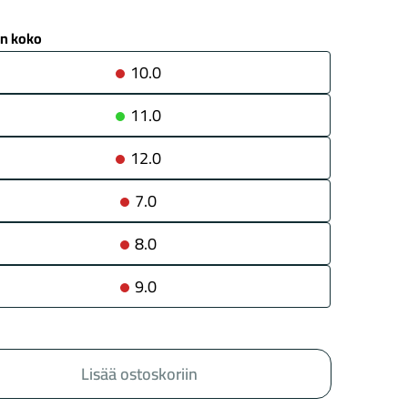
n koko
10.0
Kaupunkisähköpyörät
Tarvikkeet
11.0
12.0
7.0
8.0
Renkaat
Komponentit
9.0
Katso koko valikoima
Lisää ostoskoriin