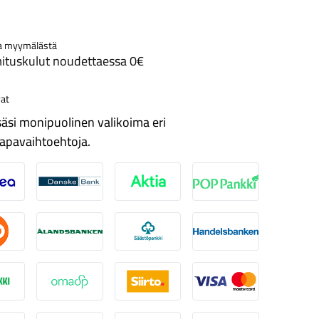
a myymälästä
ituskulut noudettaessa 0€
at
äsi monipuolinen valikoima eri
apavaihtoehtoja.
ordea
Danske
Aktia
Pop-pankki
suuspankki
Ålandsbanken
Säästöpankki
Handelsbanken
-Pankki
Omasp
Siirto
Visa & Mastercard