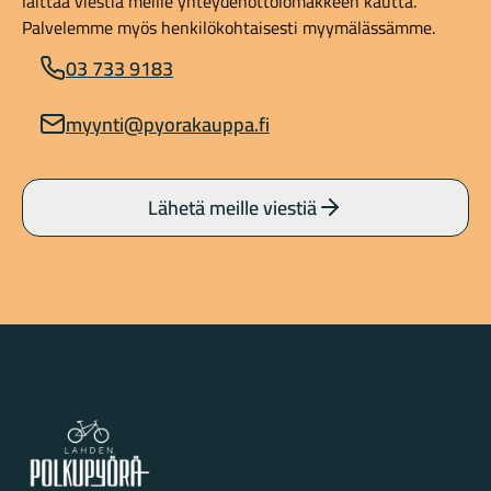
laittaa viestiä meille yhteydenottolomakkeen kautta.
Palvelemme myös henkilökohtaisesti myymälässämme.
03 733 9183
myynti@pyorakauppa.fi
Lähetä meille viestiä
Lahden Polkupyörähuolto - etusivulle