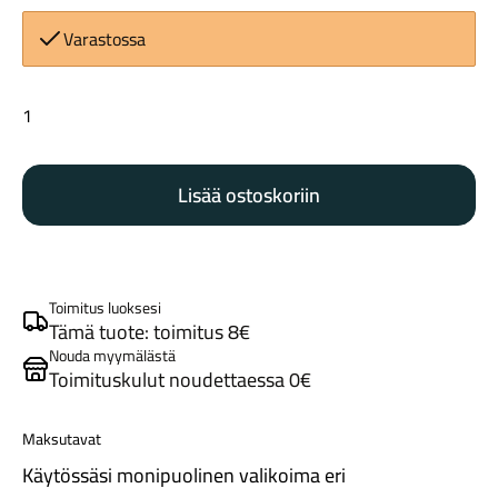
Varastossa
Shimano
L05A-
RF
Tarvikkeet
Lisää ostoskoriin
jarrupala
resin
määrä
Toimitus luoksesi
Tämä tuote: toimitus 8€
Nouda myymälästä
Toimituskulut noudettaessa 0€
Renkaat
Maksutavat
Käytössäsi monipuolinen valikoima eri