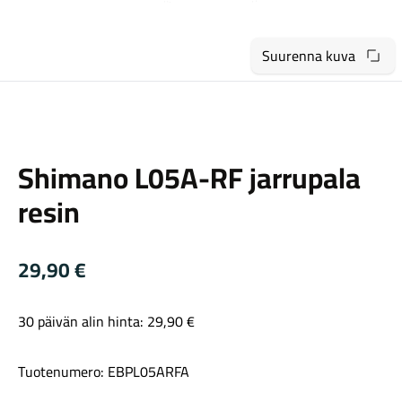
Suurenna kuva
Shimano
Maastosähköpyörät
Shimano L05A-RF jarrupala
resin
29,90
€
30 päivän alin hinta:
29,90
€
Kaupunkisähköpyörät
Tuotenumero: EBPL05ARFA