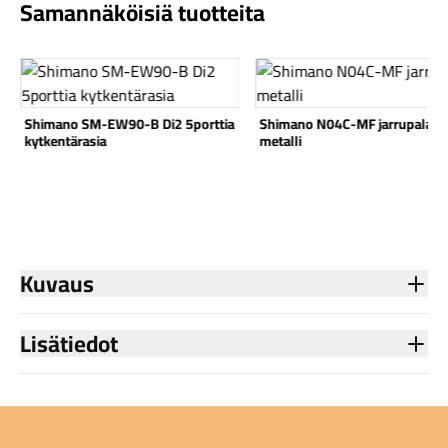
Samannäköisiä tuotteita
Katso tuote
Katso tuote
a
Shimano N04C-MF jarrupala
SwissStop jarrupala ExoTher
metalli
Kuvaus
Lisätiedot