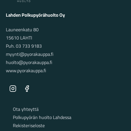
Lahden Polkupyörähuolto Oy
Launeenkatu 80
15610 LAHTI
Puh. 03 733 9183
myynti@pyorakauppa.fi
huolto@pyorakauppa.fi
www.pyorakauppa.fi
Instagram
Facebook
Sivut
Ota yhteyttä
Polkupyörän huolto Lahdessa
Rekisteriseloste