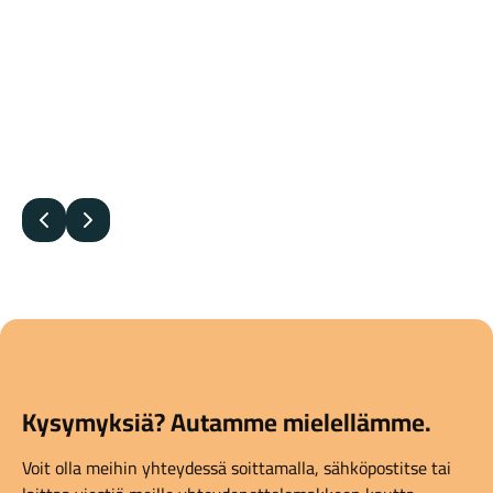
Varastossa
Abus Granit Super Extrem
2500/165HB 230mm
360,00
€
Edellinen
Seuraava
Kysymyksiä? Autamme mielellämme.
Voit olla meihin yhteydessä soittamalla, sähköpostitse tai