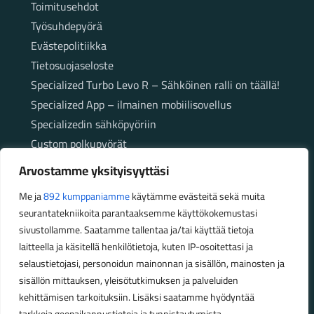
Toimitusehdot
Työsuhdepyörä
Evästepolitiikka
Tietosuojaseloste
Specialized Turbo Levo R – Sähköinen ralli on täällä!
Specialized App – ilmainen mobiilisovellus
Specializedin sähköpyöriin
Custom polkupyörät
Fatbikellä helppoa ja huoletonta etenemistä
Arvostamme yksityisyyttäsi
maastossa
Me ja
892 kumppaniamme
käytämme evästeitä sekä muita
seurantatekniikoita parantaaksemme käyttökokemustasi
Aukioloajat
sivustollamme. Saatamme tallentaa ja/tai käyttää tietoja
laitteella ja käsitellä henkilötietoja, kuten IP-osoitettasi ja
Talvikauden aukioloajat (1.10.2025 – 28.2.2026)
selaustietojasi, personoidun mainonnan ja sisällön, mainosten ja
Ma-Pe 10-18
sisällön mittauksen, yleisötutkimuksen ja palveluiden
La 10-14
kehittämisen tarkoituksiin. Lisäksi saatamme hyödyntää