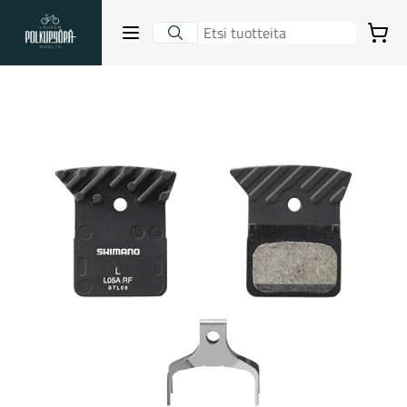
Lahden Polkupyörähuolto - etusivulle
Avaa sulje valikko
Ostoskori
Hakutulokset
Suositut osastot
Gravel-pyörät