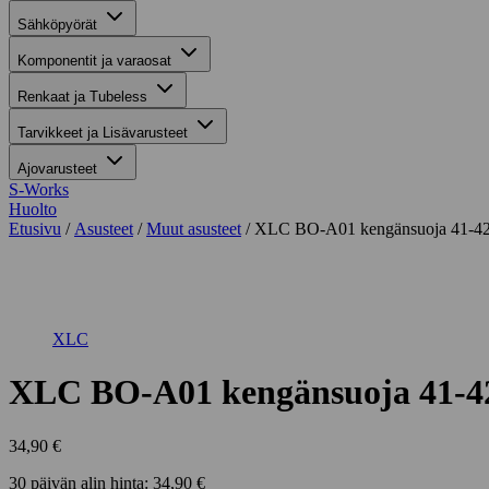
Sähköpyörät
Komponentit ja varaosat
Renkaat ja Tubeless
Tarvikkeet ja Lisävarusteet
Ajovarusteet
S-Works
Huolto
Etusivu
/
Asusteet
/
Muut asusteet
/ XLC BO-A01 kengänsuoja 41-4
Suurenna kuva
XLC
XLC BO-A01 kengänsuoja 41-4
34,90
€
30 päivän alin hinta:
34,90
€