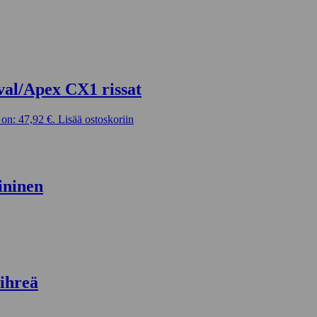
val/Apex CX1 rissat
on: 47,92 €.
Lisää ostoskoriin
ininen
ihreä