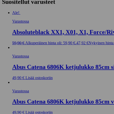
Suositellut varusteet
Ale!
Varastossa
Absoluteblack XX1, X01, X1, Force/Ri
59,90
€
Alkuperäinen hinta oli: 59,90 €.
47,92
€
Nykyinen hinta 
Varastossa
Abus Catena 6806K ketjulukko 85cm s
49,90
€
Lisää ostoskoriin
Varastossa
Abus Catena 6806K ketjulukko 85cm v
49,90
€
Lisää ostoskoriin