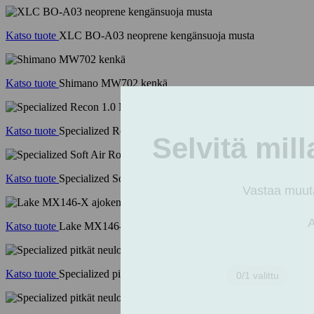
Katso tuote
XLC BO-A03 neoprene kengänsuoja musta
Katso tuote
Shimano MW702 kenkä
Katso tuote
Specialized Recon 1.0 MTB & Gravel kengät musta
Katso tuote
Specialized Soft Air Road Tall Sock black/white
Katso tuote
Lake MX146-X ajokenkä musta
Katso tuote
Specialized pitkät neulossukat tummansininen