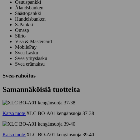
Osuuspankki
Ålandsbanken
Säästöpankki
Handelsbanken
S-Pankki
Omasp
Siirto
Visa & Mastercard
MobilePay
Svea Lasku
Svea yrityslasku
Svea erämaksu
Svea-rahoitus
Samannäköisiä tuotteita
Katso tuote
XLC BO-A01 kengänsuoja 37-38
Katso tuote
XLC BO-A01 kengänsuoja 39-40