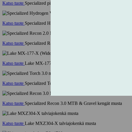
Katso tuote
Specialized pitkät neulossukat musta
Katso tuote
Specialized Hydrogen Vent Tall Road Socks black
Katso tuote
Specialized Recon 2.0 MTB & Gravel kengät musta
Katso tuote
Lake MX-177-X (Wide) maastolukkokenkä beetle/black
Katso tuote
Specialized Torch 3.0 musta
Katso tuote
Specialized Recon 3.0 MTB & Gravel kengät musta
Katso tuote
Lake MXZ304-X talviajokenkä musta