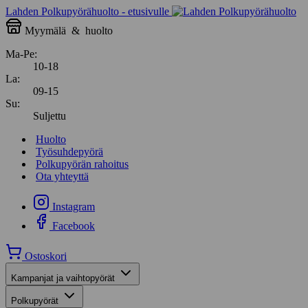
Lahden Polkupyörähuolto - etusivulle
Myymälä
&
huolto
Ma-Pe:
10-18
La:
09-15
Su:
Suljettu
Huolto
Työsuhdepyörä
Polkupyörän rahoitus
Ota yhteyttä
Instagram
Facebook
Ostoskori
Kampanjat ja vaihtopyörät
Polkupyörät