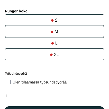
Rungon koko
S
M
L
Maastosähköpyörät
XL
Työsuhdepyörä
Olen tilaamassa työsuhdepyörää
Trek
Kaupunkisähköpyörät
FX
Sport