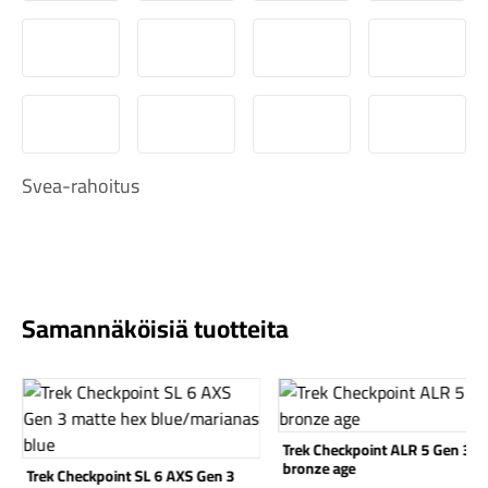
S-Pankki
Omasp
Siirto
Visa & Ma
MobilePay
Svea Lasku
Svea yrityslasku
Svea erä
Komponentit
Svea-rahoitus
Katso koko valikoima
Samannäköisiä tuotteita
Katso tuote
Katso tuote
Trek Checkpoint ALR 5 Gen 3
bronze age
Trek Checkpoint SL 6 AXS Gen 3