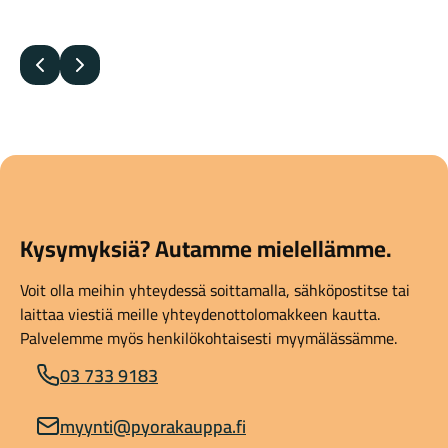
Edellinen
Seuraava
Kysymyksiä? Autamme mielellämme.
Voit olla meihin yhteydessä soittamalla, sähköpostitse tai
laittaa viestiä meille yhteydenottolomakkeen kautta.
Palvelemme myös henkilökohtaisesti myymälässämme.
03 733 9183
myynti@pyorakauppa.fi