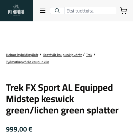
Lahden Polkupyörähuolto - etusivulle
Avaa sulje valikko
Ostoskori
Hakutulokset
Suurenna kuva
Helpot hybridipyörät
Kestävät kaupunkipyörät
Trek
Suositut osastot
Työmatkapyörät kaupunkiin
Trek
Trek FX Sport AL Equipped
Midstep keswick
green/lichen green splatter
Gravel-pyörät
999,00
€