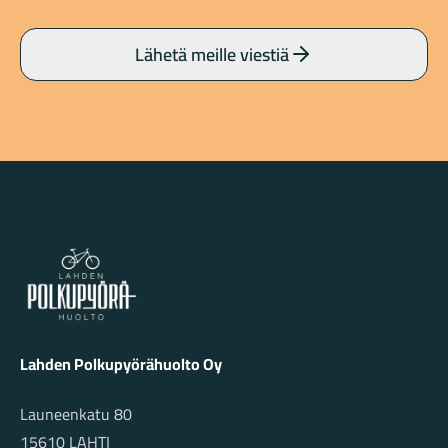
Lähetä meille viestiä
Lahden Polkupyörähuolto - etusivulle
Lahden Polkupyörähuolto Oy
Launeenkatu 80
15610 LAHTI