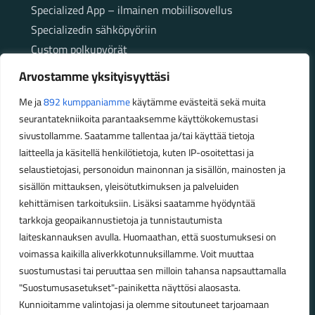
Specialized App – ilmainen mobiilisovellus
Specializedin sähköpyöriin
Custom polkupyörät
Fatbikellä helppoa ja huoletonta etenemistä
Arvostamme yksityisyyttäsi
maastossa
Me ja
892 kumppaniamme
käytämme evästeitä sekä muita
seurantatekniikoita parantaaksemme käyttökokemustasi
Aukioloajat
sivustollamme. Saatamme tallentaa ja/tai käyttää tietoja
laitteella ja käsitellä henkilötietoja, kuten IP-osoitettasi ja
Talvikauden aukioloajat (1.10.2025 – 28.2.2026)
selaustietojasi, personoidun mainonnan ja sisällön, mainosten ja
Ma-Pe 10-18
sisällön mittauksen, yleisötutkimuksen ja palveluiden
La 10-14
kehittämisen tarkoituksiin. Lisäksi saatamme hyödyntää
Kesäkauden aukioloajat (1.3.2026 – 30.9.2026)
tarkkoja geopaikannustietoja ja tunnistautumista
laiteskannauksen avulla. Huomaathan, että suostumuksesi on
Ma-Pe 10-18
voimassa kaikilla aliverkkotunnuksillamme. Voit muuttaa
La 9-15
suostumustasi tai peruuttaa sen milloin tahansa napsauttamalla
"Suostumusasetukset"-painiketta näyttösi alaosasta.
Poikkeavat aukioloajat:
Kunnioitamme valintojasi ja olemme sitoutuneet tarjoamaan