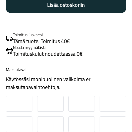
Lisää ostoskoriin
AL
Equipped
Midstep
keswick
green/lichen
Toimitus luoksesi
green
Tämä tuote: Toimitus 40€
splatter
Nouda myymälästä
Tarvikkeet
Toimituskulut noudettaessa 0€
määrä
Maksutavat
Käytössäsi monipuolinen valikoima eri
maksutapavaihtoehtoja.
Nordea
Danske
Aktia
Pop-pank
Renkaat
Osuuspankki
Ålandsbanken
Säästöpankki
Handelsb