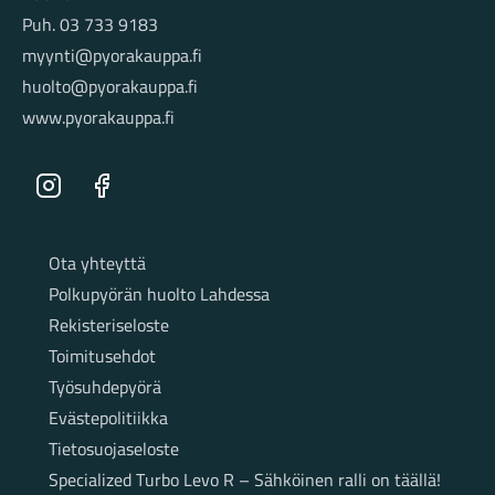
Puh. 03 733 9183
myynti@pyorakauppa.fi
huolto@pyorakauppa.fi
www.pyorakauppa.fi
Instagram
Facebook
Sivut
Ota yhteyttä
Polkupyörän huolto Lahdessa
Rekisteriseloste
Toimitusehdot
Työsuhdepyörä
Evästepolitiikka
Tietosuojaseloste
Specialized Turbo Levo R – Sähköinen ralli on täällä!