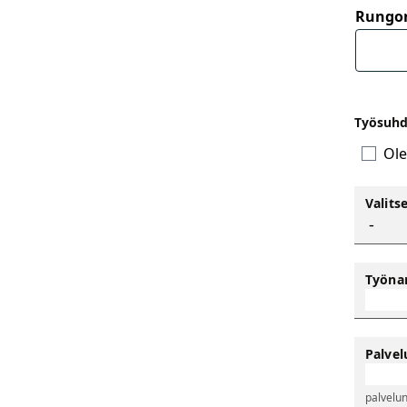
Rungo
Työsuhd
Ole
Valits
Työna
Palvel
palvelun