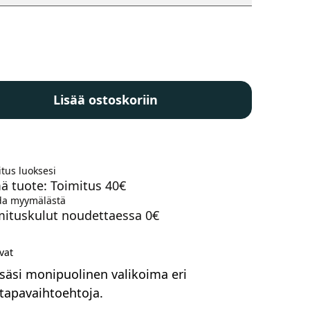
a
Lisää ostoskoriin
en
tus luoksesi
ä tuote: Toimitus 40€
a myymälästä
mituskulut noudettaessa 0€
vat
säsi monipuolinen valikoima eri
apavaihtoehtoja.