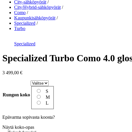
City-sähköpyörät
City/Hybrid-sähköpyörät
Como
Kaupunkisähköpyörät
Specialized
Turbo
Specialized
Specialized Turbo Como 4.0 glos
3 499,00
€
S
Rungon koko
M
L
Epävarma sopivasta koosta?
Näytä koko-opas