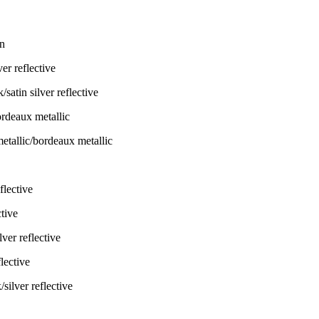
an
atin silver reflective
etallic/bordeaux metallic
flective
ver reflective
ilver reflective