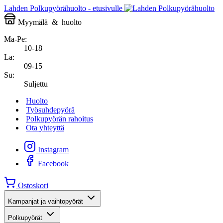
Lahden Polkupyörähuolto - etusivulle
Myymälä
&
huolto
Ma-Pe:
10-18
La:
09-15
Su:
Suljettu
Huolto
Työsuhdepyörä
Polkupyörän rahoitus
Ota yhteyttä
Instagram
Facebook
Ostoskori
Kampanjat ja vaihtopyörät
Polkupyörät