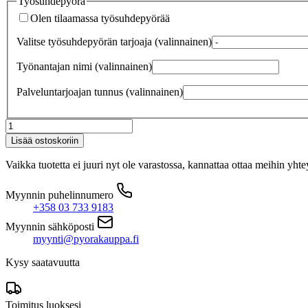
Työsuhdepyörä
Olen tilaamassa työsuhdepyörää
Valitse työsuhdepyörän tarjoaja
(valinnainen)
Työnantajan nimi
(valinnainen)
Palveluntarjoajan tunnus
(valinnainen)
Specialized
Turbo
Lisää ostoskoriin
Como
4.0
Vaikka tuotetta ei juuri nyt ole varastossa, kannattaa ottaa meihin yhte
gloss
nebula
Myynnin puhelinnumero
quartz
+358 03 733 9183
metallic
impasto
Myynnin sähköposti
määrä
myynti@pyorakauppa.fi
Kysy saatavuutta
Toimitus luoksesi