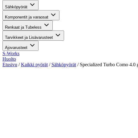
Sähköpyörät
Komponentit ja varaosat
Renkaat ja Tubeless
Tarvikkeet ja Lisävarusteet
Ajovarusteet
S-Works
Huolto
Etusivu
/
Kaikki pyörät
/
Sähköpyörät
/ Specialized Turbo Como 4.0 g
katso kaikki kuvat