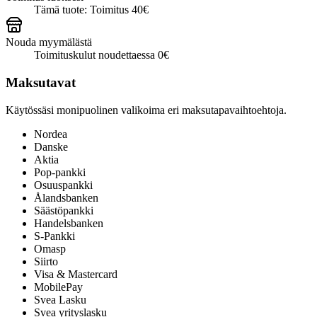
Tämä tuote: Toimitus 40€
Nouda myymälästä
Toimituskulut noudettaessa 0€
Maksutavat
Käytössäsi monipuolinen valikoima eri maksutapavaihtoehtoja.
Nordea
Danske
Aktia
Pop-pankki
Osuuspankki
Ålandsbanken
Säästöpankki
Handelsbanken
S-Pankki
Omasp
Siirto
Visa & Mastercard
MobilePay
Svea Lasku
Svea yrityslasku