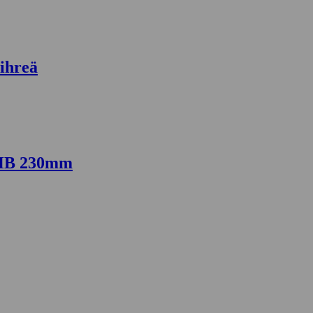
ihreä
5HB 230mm