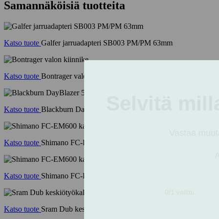
Samannäköisiä tuotteita
Katso tuote
Galfer jarruadapteri SB003 PM/PM 63mm
Katso tuote
Bontrager valon kiinnike
Katso tuote
Blackburn DayBlazer 550 etuvalo
Katso tuote
Shimano FC-EM600 kampi 160mm vasen
Katso tuote
Shimano FC-EM600 kampi 160mm oikea
Katso tuote
Sram Dub keskiötyökalu