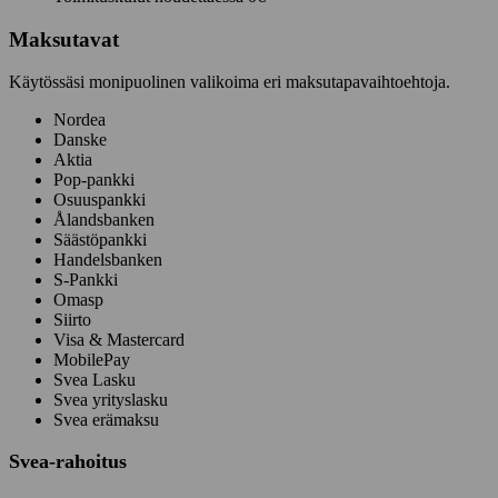
Maksutavat
Käytössäsi monipuolinen valikoima eri maksutapavaihtoehtoja.
Nordea
Danske
Aktia
Pop-pankki
Osuuspankki
Ålandsbanken
Säästöpankki
Handelsbanken
S-Pankki
Omasp
Siirto
Visa & Mastercard
MobilePay
Svea Lasku
Svea yrityslasku
Svea erämaksu
Svea-rahoitus