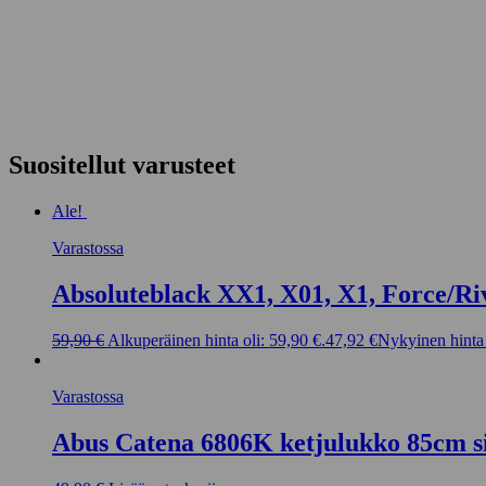
Suositellut varusteet
Ale!
Varastossa
Absoluteblack XX1, X01, X1, Force/Ri
59,90
€
Alkuperäinen hinta oli: 59,90 €.
47,92
€
Nykyinen hinta 
Varastossa
Abus Catena 6806K ketjulukko 85cm s