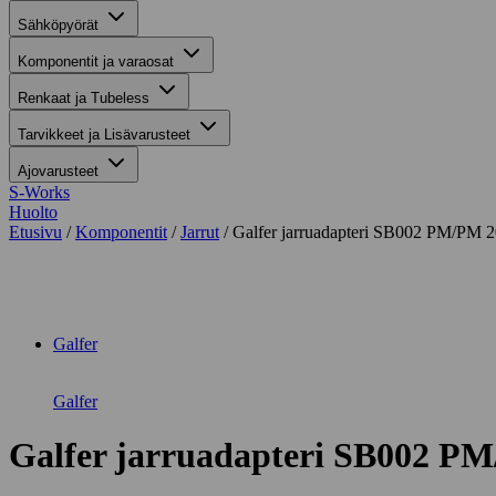
Sähköpyörät
Komponentit ja varaosat
Renkaat ja Tubeless
Tarvikkeet ja Lisävarusteet
Ajovarusteet
S-Works
Huolto
Etusivu
/
Komponentit
/
Jarrut
/ Galfer jarruadapteri SB002 PM/PM
Suurenna kuva
Galfer
Galfer
Galfer jarruadapteri SB002 