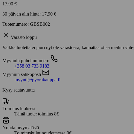
17,90
€
30 päivän alin hinta:
17,90
€
Tuotenumero: GBSB002
Varasto loppu
Vaikka tuotetta ei juuri nyt ole varastossa, kannattaa ottaa meihin yhte
Myynnin puhelinnumero
+358 03 733 9183
Myynnin sähköposti
myynti@pyorakauppa.fi
Kysy saatavuutta
Toimitus luoksesi
Tämä tuote: toimitus 8€
Nouda myymälästä
Toimituskulut noudettaessa 0€