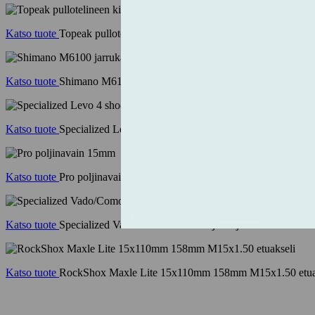
Katso tuote
Topeak pullotelineen kiinnike CageMount musta
Katso tuote
Shimano M6100 jarrukahva vasen
Katso tuote
Specialized Levo 4 shock extension 69mm
Katso tuote
Pro poljinavain 15mm
Katso tuote
Specialized Vado/Como Gen 2 ketjusuoja
Katso tuote
RockShox Maxle Lite 15x110mm 158mm M15x1.50 etua