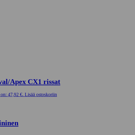
val/Apex CX1 rissat
on: 47,92 €.
Lisää ostoskoriin
ininen