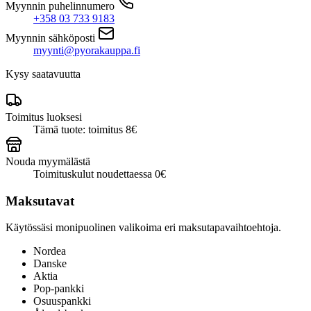
Myynnin puhelinnumero
+358 03 733 9183
Myynnin sähköposti
myynti@pyorakauppa.fi
Kysy saatavuutta
Toimitus luoksesi
Tämä tuote: toimitus 8€
Nouda myymälästä
Toimituskulut noudettaessa 0€
Maksutavat
Käytössäsi monipuolinen valikoima eri maksutapavaihtoehtoja.
Nordea
Danske
Aktia
Pop-pankki
Osuuspankki