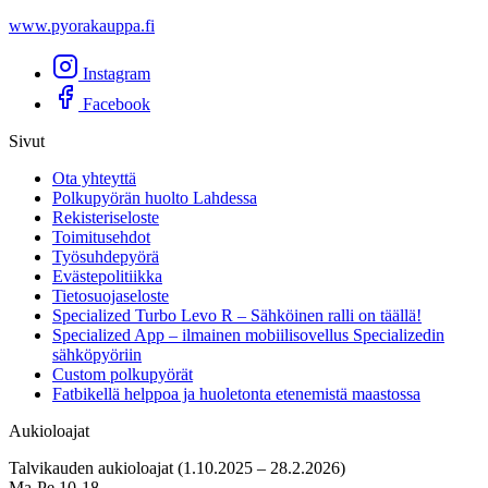
www.pyorakauppa.fi
Instagram
Facebook
Sivut
Ota yhteyttä
Polkupyörän huolto Lahdessa
Rekisteriseloste
Toimitusehdot
Työsuhdepyörä
Evästepolitiikka
Tietosuojaseloste
Specialized Turbo Levo R – Sähköinen ralli on täällä!
Specialized App – ilmainen mobiilisovellus Specializedin
sähköpyöriin
Custom polkupyörät
Fatbikellä helppoa ja huoletonta etenemistä maastossa
Aukioloajat
Talvikauden aukioloajat (1.10.2025 – 28.2.2026)
Ma-Pe 10-18