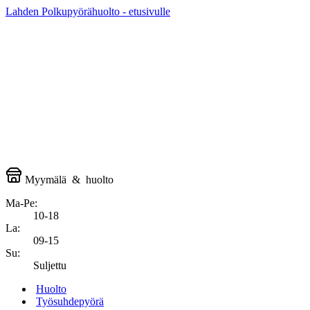
Lahden Polkupyörähuolto - etusivulle
Myymälä
&
huolto
Ma-Pe:
10-18
La:
09-15
Su:
Suljettu
Huolto
Työsuhdepyörä