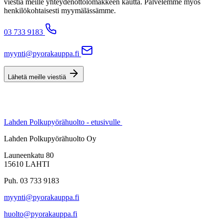
viestiä meille yhteydenottolomakkeen kautta. Palvelemme myös
henkilökohtaisesti myymälässämme.
03 733 9183
myynti@pyorakauppa.fi
Lähetä meille viestiä
Lahden Polkupyörähuolto - etusivulle
Lahden Polkupyörähuolto Oy
Launeenkatu 80
15610 LAHTI
Puh. 03 733 9183
myynti@pyorakauppa.fi
huolto@pyorakauppa.fi