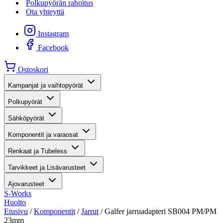
Polkupyörän rahoitus
Ota yhteyttä
Instagram
Facebook
Ostoskori
Kampanjat ja vaihtopyörät
Polkupyörät
Sähköpyörät
Komponentit ja varaosat
Renkaat ja Tubeless
Tarvikkeet ja Lisävarusteet
Ajovarusteet
S-Works
Huolto
Etusivu
/
Komponentit
/
Jarrut
/ Galfer jarruadapteri SB004 PM/PM
23mm