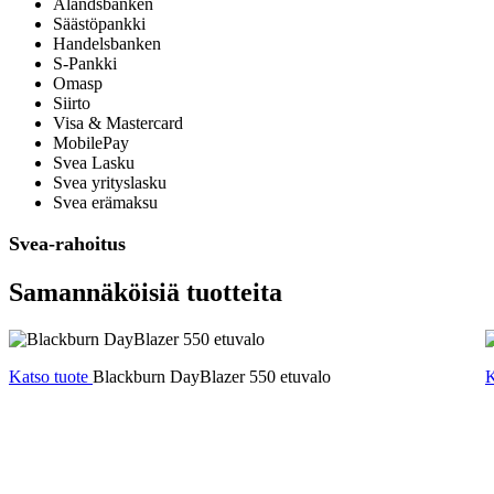
Ålandsbanken
Säästöpankki
Handelsbanken
S-Pankki
Omasp
Siirto
Visa & Mastercard
MobilePay
Svea Lasku
Svea yrityslasku
Svea erämaksu
Svea-rahoitus
Samannäköisiä tuotteita
Katso tuote
Blackburn DayBlazer 550 etuvalo
K