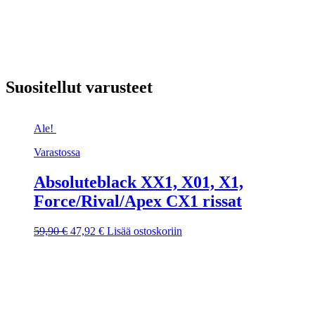
Suositellut varusteet
Ale!
Varastossa
Absoluteblack XX1, X01, X1,
Force/Rival/Apex CX1 rissat
Alkuperäinen
Nykyinen
59,90
€
47,92
€
Lisää ostoskoriin
hinta
hinta
oli:
on:
59,90 €.
47,92 €.