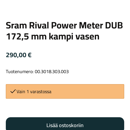
Sram
Sram Rival Power Meter DUB
172,5 mm kampi vasen
Maastosähköpyörät
290,00
€
Tuotenumero: 00.3018.303.003
Vain 1 varastossa
Sram
Kaupunkisähköpyörät
Rival
Lisää ostoskoriin
Power