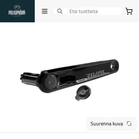
Lahden Polkupyörähuolto - etusivulle
Avaa sulje valikko
Ostoskori
Hakutulokset
Suositut osastot
Suurenna kuva
Gravel-pyörät