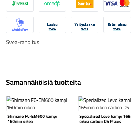
S-Pankki
Omasp
Siirto
Visa & Ma
MobilePay
Svea Lasku
Svea yrityslasku
Svea erä
Svea-rahoitus
Komponentit
Katso koko valikoima
Samannäköisiä tuotteita
Katso tuote
Katso tuote
Shimano FC-EM600 kampi
Specialized Levo kampi 165m
160mm oikea
oikea carbon DS Praxis