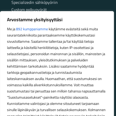
Specializedin sähköpyöriin
Custom polkupyörät
Fatbikellä helppoa ja huoletonta etenemistä
Arvostamme yksityisyyttäsi
maastossa
Me ja
892 kumppaniamme
käytämme evästeitä sekä muita
seurantatekniikoita parantaaksemme käyttökokemustasi
Aukioloajat
sivustollamme. Saatamme tallentaa ja/tai käyttää tietoja
laitteella ja käsitellä henkilötietoja, kuten IP-osoitettasi ja
Talvikauden aukioloajat (1.10.2025 – 28.2.2026)
selaustietojasi, personoidun mainonnan ja sisällön, mainosten ja
Ma-Pe 10-18
sisällön mittauksen, yleisötutkimuksen ja palveluiden
La 10-14
kehittämisen tarkoituksiin. Lisäksi saatamme hyödyntää
Kesäkauden aukioloajat (1.3.2026 – 30.9.2026)
tarkkoja geopaikannustietoja ja tunnistautumista
laiteskannauksen avulla. Huomaathan, että suostumuksesi on
Ma-Pe 10-18
voimassa kaikilla aliverkkotunnuksillamme. Voit muuttaa
La 9-15
suostumustasi tai peruuttaa sen milloin tahansa napsauttamalla
"Suostumusasetukset"-painiketta näyttösi alaosasta.
Poikkeavat aukioloajat:
Kunnioitamme valintojasi ja olemme sitoutuneet tarjoamaan
Pyhäinpäivä lauantai 31.10. – suljettu
sinulle läpinäkyvän ja turvallisen selauskokemuksen. Kolmannen