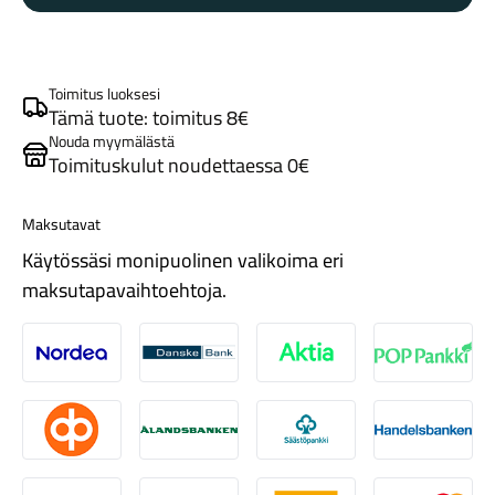
Meter
DUB
172,5
mm
Toimitus luoksesi
kampi
Tämä tuote: toimitus 8€
vasen
Nouda myymälästä
Toimituskulut noudettaessa 0€
määrä
Tarvikkeet
Maksutavat
Käytössäsi monipuolinen valikoima eri
maksutapavaihtoehtoja.
Nordea
Danske
Aktia
Pop-pank
Renkaat
Osuuspankki
Ålandsbanken
Säästöpankki
Handelsb