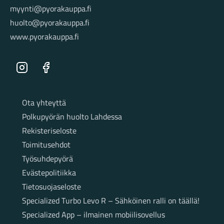
myynti@pyorakauppa.fi
huolto@pyorakauppa.fi
www.pyorakauppa.fi
Instagram
Facebook
Sivut
Ota yhteyttä
Polkupyörän huolto Lahdessa
Rekisteriseloste
Toimitusehdot
Työsuhdepyörä
Evästepolitiikka
Tietosuojaseloste
Specialized Turbo Levo R – Sähköinen ralli on täällä!
Specialized App – ilmainen mobiilisovellus