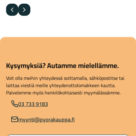
Edellinen
Seuraava
Kysymyksiä? Autamme mielellämme.
Voit olla meihin yhteydessä soittamalla, sähköpostitse tai
laittaa viestiä meille yhteydenottolomakkeen kautta.
Palvelemme myös henkilökohtaisesti myymälässämme.
03 733 9183
myynti@pyorakauppa.fi