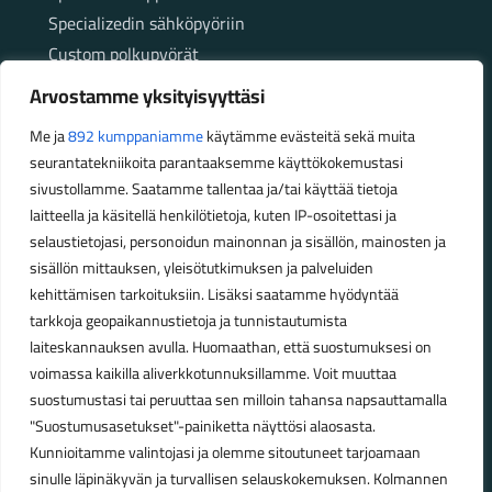
Specializedin sähköpyöriin
Custom polkupyörät
Fatbikellä helppoa ja huoletonta etenemistä
Arvostamme yksityisyyttäsi
maastossa
Me ja
892 kumppaniamme
käytämme evästeitä sekä muita
seurantatekniikoita parantaaksemme käyttökokemustasi
Aukioloajat
sivustollamme. Saatamme tallentaa ja/tai käyttää tietoja
laitteella ja käsitellä henkilötietoja, kuten IP-osoitettasi ja
Talvikauden aukioloajat (1.10.2025 – 28.2.2026)
selaustietojasi, personoidun mainonnan ja sisällön, mainosten ja
Ma-Pe 10-18
sisällön mittauksen, yleisötutkimuksen ja palveluiden
La 10-14
kehittämisen tarkoituksiin. Lisäksi saatamme hyödyntää
Kesäkauden aukioloajat (1.3.2026 – 30.9.2026)
tarkkoja geopaikannustietoja ja tunnistautumista
laiteskannauksen avulla. Huomaathan, että suostumuksesi on
Ma-Pe 10-18
voimassa kaikilla aliverkkotunnuksillamme. Voit muuttaa
La 9-15
suostumustasi tai peruuttaa sen milloin tahansa napsauttamalla
"Suostumusasetukset"-painiketta näyttösi alaosasta.
Poikkeavat aukioloajat:
Kunnioitamme valintojasi ja olemme sitoutuneet tarjoamaan
Pyhäinpäivä lauantai 31.10. – suljettu
sinulle läpinäkyvän ja turvallisen selauskokemuksen. Kolmannen