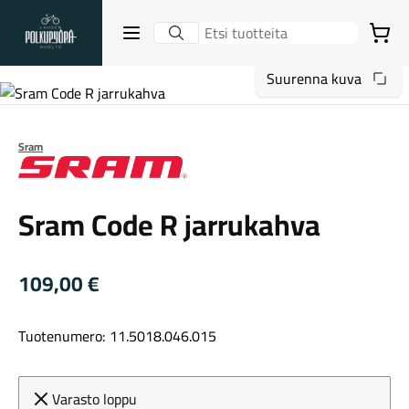
Lahden Polkupyörähuolto - etusivulle
Avaa sulje valikko
Ostoskori
Suurenna kuva
Hakutulokset
Sram
Sram
Suositut osastot
Sram Code R jarrukahva
109,00
€
Tuotenumero: 11.5018.046.015
Gravel-pyörät
Varasto loppu