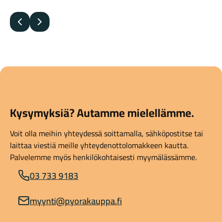
Edellinen
Seuraava
Kysymyksiä? Autamme mielellämme.
Voit olla meihin yhteydessä soittamalla, sähköpostitse tai
laittaa viestiä meille yhteydenottolomakkeen kautta.
Palvelemme myös henkilökohtaisesti myymälässämme.
03 733 9183
myynti@pyorakauppa.fi