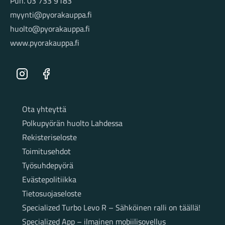
Puh. 03 733 9183
myynti@pyorakauppa.fi
huolto@pyorakauppa.fi
www.pyorakauppa.fi
Instagram
Facebook
Sivut
Ota yhteyttä
Polkupyörän huolto Lahdessa
Rekisteriseloste
Toimitusehdot
Työsuhdepyörä
Evästepolitiikka
Tietosuojaseloste
Specialized Turbo Levo R – Sähköinen ralli on täällä!
Specialized App – ilmainen mobiilisovellus