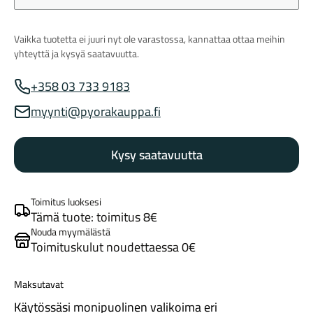
Vaikka tuotetta ei juuri nyt ole varastossa, kannattaa ottaa meihin
yhteyttä ja kysyä saatavuutta.
+358 03 733 9183
Myynnin puhelinnumero
myynti@pyorakauppa.fi
Myynnin sähköposti
Maastosähköpyörät
Kysy saatavuutta
Toimitus luoksesi
Tämä tuote: toimitus 8€
Nouda myymälästä
Toimituskulut noudettaessa 0€
Kaupunkisähköpyörät
Maksutavat
Käytössäsi monipuolinen valikoima eri