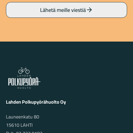
Lähetä meille viestiä
Lahden Polkupyörähuolto - etusivulle
Lahden Polkupyörähuolto Oy
Launeenkatu 80
15610 LAHTI