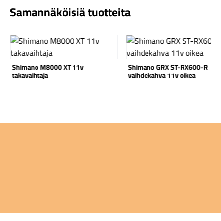
Samannäköisiä tuotteita
Katso tuote
Katso tuote
Shimano M8000 XT 11v
Shimano GRX ST-RX600-R
Komponentit
takavaihtaja
vaihdekahva 11v oikea
Katso koko valikoima