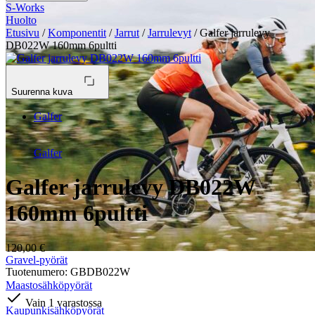
S-Works
Huolto
Etusivu
/
Komponentit
/
Jarrut
/
Jarrulevyt
/ Galfer jarrulevy
DB022W 160mm 6pultti
Suurenna kuva
Galfer
Galfer
Galfer jarrulevy DB022W
160mm 6pultti
120,00
€
Gravel-pyörät
Tuotenumero: GBDB022W
Maastosähköpyörät
Vain 1 varastossa
Kaupunkisähköpyörät