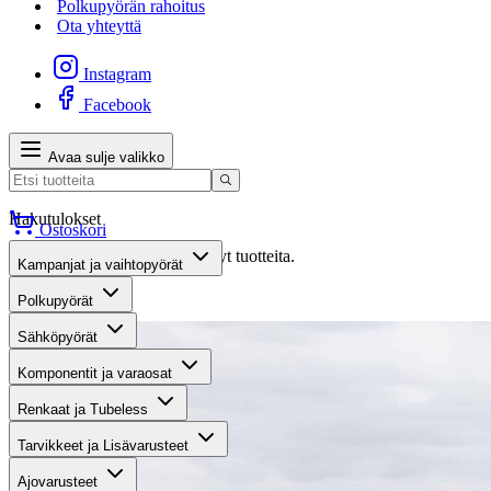
Polkupyörän rahoitus
Ota yhteyttä
Instagram
Facebook
Avaa sulje valikko
Hakutulokset
Ostoskori
Valitettavasti haullasi ei löytynyt tuotteita.
Kampanjat ja vaihtopyörät
Suositut osastot
Polkupyörät
Sähköpyörät
Komponentit ja varaosat
Renkaat ja Tubeless
Tarvikkeet ja Lisävarusteet
Ajovarusteet