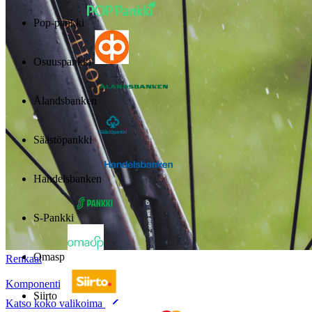
Pop-pankki
Osuuspankki
Ålandsbanken
Säästöpankki
Handelsbanken
S-Pankki
Omasp
Renkaat
Komponentit
Siirto
Katso koko valikoima