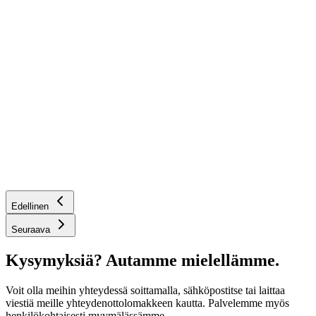
Edellinen
Seuraava
Kysymyksiä? Autamme mielellämme.
Voit olla meihin yhteydessä soittamalla, sähköpostitse tai laittaa
viestiä meille yhteydenottolomakkeen kautta. Palvelemme myös
henkilökohtaisesti myymälässämme.