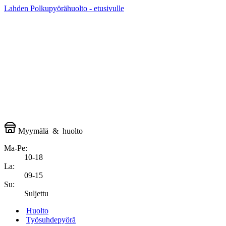
Lahden Polkupyörähuolto - etusivulle
Myymälä
&
huolto
Ma-Pe:
10-18
La:
09-15
Su:
Suljettu
Huolto
Työsuhdepyörä