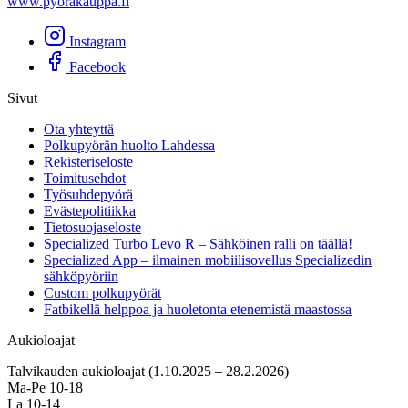
www.pyorakauppa.fi
Instagram
Facebook
Sivut
Ota yhteyttä
Polkupyörän huolto Lahdessa
Rekisteriseloste
Toimitusehdot
Työsuhdepyörä
Evästepolitiikka
Tietosuojaseloste
Specialized Turbo Levo R – Sähköinen ralli on täällä!
Specialized App – ilmainen mobiilisovellus Specializedin
sähköpyöriin
Custom polkupyörät
Fatbikellä helppoa ja huoletonta etenemistä maastossa
Aukioloajat
Talvikauden aukioloajat (1.10.2025 – 28.2.2026)
Ma-Pe 10-18
La 10-14