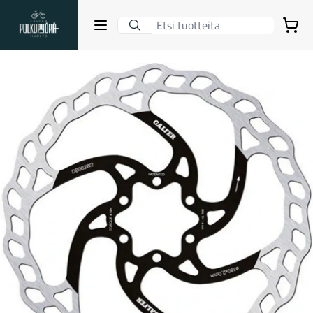
Lahden Polkupyörähuolto - etusivulle
Avaa sulje valikko
Ostoskori
Hakutulokset
Suositut osastot
Gravel-pyörät