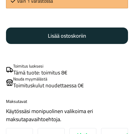
Vain 1 varastossa
Galfer
jarrulevy
Lisää ostoskoriin
DB003W2
180mm
Tarvikkeet
6pultti
määrä
Toimitus luoksesi
Tämä tuote: toimitus 8€
Nouda myymälästä
Toimituskulut noudettaessa 0€
Maksutavat
Käytössäsi monipuolinen valikoima eri
Renkaat
maksutapavaihtoehtoja.