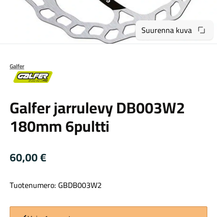
Suurenna kuva
Galfer
Maastosähköpyörät
Galfer
Galfer jarrulevy DB003W2
180mm 6pultti
60,00
€
Tuotenumero: GBDB003W2
Kaupunkisähköpyörät