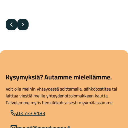
Edellinen
Seuraava
Kysymyksiä? Autamme mielellämme.
Voit olla meihin yhteydessä soittamalla, sähköpostitse tai
laittaa viestiä meille yhteydenottolomakkeen kautta.
Palvelemme myös henkilökohtaisesti myymälässämme.
03 733 9183
myynti@pyorakauppa.fi