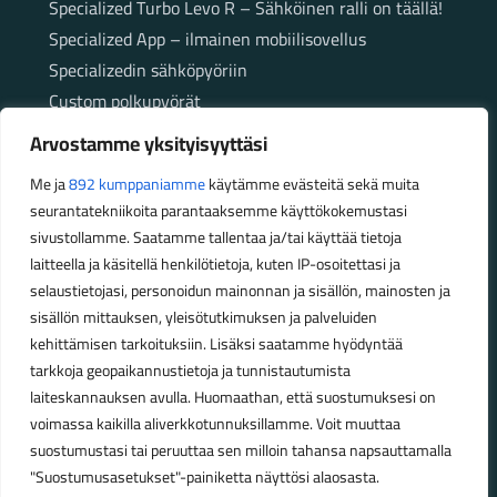
Specialized Turbo Levo R – Sähköinen ralli on täällä!
Specialized App – ilmainen mobiilisovellus
Specializedin sähköpyöriin
Custom polkupyörät
Fatbikellä helppoa ja huoletonta etenemistä
Arvostamme yksityisyyttäsi
maastossa
Me ja
892 kumppaniamme
käytämme evästeitä sekä muita
seurantatekniikoita parantaaksemme käyttökokemustasi
Aukioloajat
sivustollamme. Saatamme tallentaa ja/tai käyttää tietoja
laitteella ja käsitellä henkilötietoja, kuten IP-osoitettasi ja
Talvikauden aukioloajat (1.10.2025 – 28.2.2026)
selaustietojasi, personoidun mainonnan ja sisällön, mainosten ja
Ma-Pe 10-18
sisällön mittauksen, yleisötutkimuksen ja palveluiden
La 10-14
kehittämisen tarkoituksiin. Lisäksi saatamme hyödyntää
Kesäkauden aukioloajat (1.3.2026 – 30.9.2026)
tarkkoja geopaikannustietoja ja tunnistautumista
laiteskannauksen avulla. Huomaathan, että suostumuksesi on
Ma-Pe 10-18
voimassa kaikilla aliverkkotunnuksillamme. Voit muuttaa
La 9-15
suostumustasi tai peruuttaa sen milloin tahansa napsauttamalla
"Suostumusasetukset"-painiketta näyttösi alaosasta.
Poikkeavat aukioloajat: