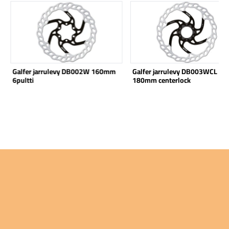
Katso tuote
Katso tuote
Galfer jarrulevy DB002W 160mm
Galfer jarrulevy DB003WCL
6pultti
180mm centerlock