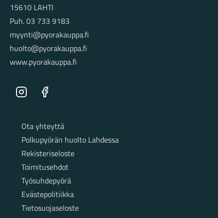
15610 LAHTI
Puh. 03 733 9183
myynti@pyorakauppa.fi
huolto@pyorakauppa.fi
www.pyorakauppa.fi
Instagram
Facebook
Sivut
Ota yhteyttä
Polkupyörän huolto Lahdessa
Rekisteriseloste
Toimitusehdot
Työsuhdepyörä
Evästepolitiikka
Tietosuojaseloste