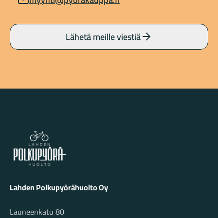
Lähetä meille viestiä
Lahden Polkupyörähuolto - etusivulle
Lahden Polkupyörähuolto Oy
Launeenkatu 80