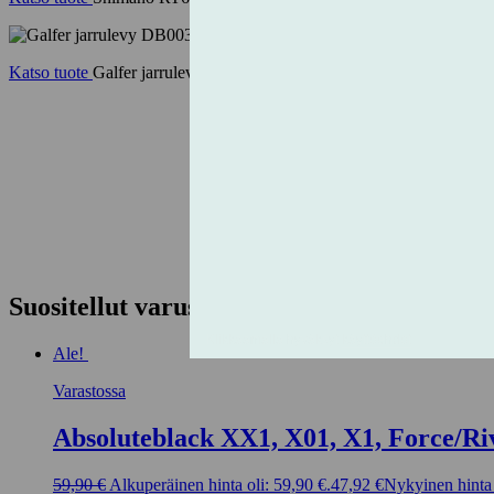
Katso tuote
Galfer jarrulevy DB003W2 180mm 6pultti
Suositellut varusteet
Ale!
Varastossa
Absoluteblack XX1, X01, X1, Force/Ri
59,90
€
Alkuperäinen hinta oli: 59,90 €.
47,92
€
Nykyinen hinta 