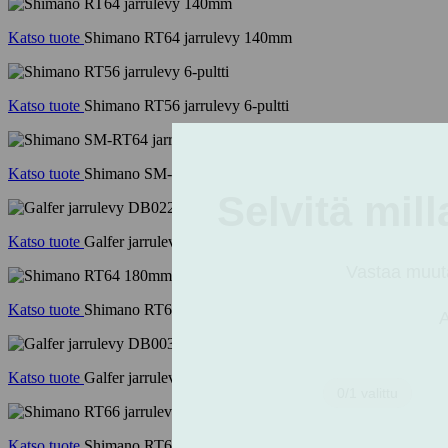
Katso tuote
Shimano RT64 jarrulevy 140mm
Katso tuote
Shimano RT56 jarrulevy 6-pultti
Katso tuote
Shimano SM-RT64 jarrulevy centerlock 203mm lukkore
Katso tuote
Galfer jarrulevy DB022WCL 160mm centerlock
Katso tuote
Shimano RT64 180mm jarrulevy
Katso tuote
Galfer jarrulevy DB003WCL 180mm centerlock
Katso tuote
Shimano RT66 jarrulevy 6pultti