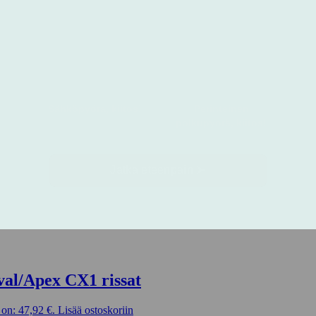
val/Apex CX1 rissat
on: 47,92 €.
Lisää ostoskoriin