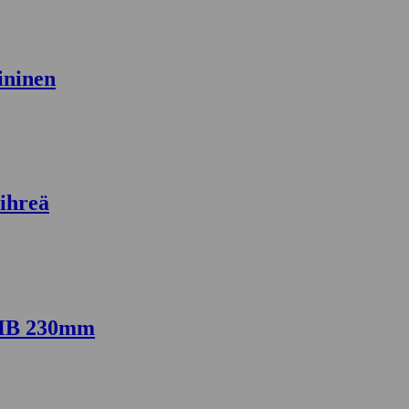
ininen
ihreä
5HB 230mm