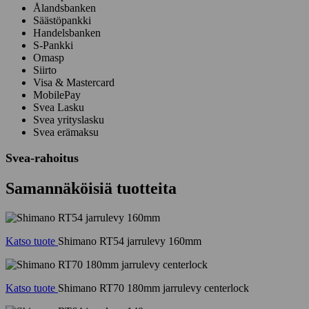
Ålandsbanken
Säästöpankki
Handelsbanken
S-Pankki
Omasp
Siirto
Visa & Mastercard
MobilePay
Svea Lasku
Svea yrityslasku
Svea erämaksu
Svea-rahoitus
Samannäköisiä tuotteita
Katso tuote
Shimano RT54 jarrulevy 160mm
Katso tuote
Shimano RT70 180mm jarrulevy centerlock