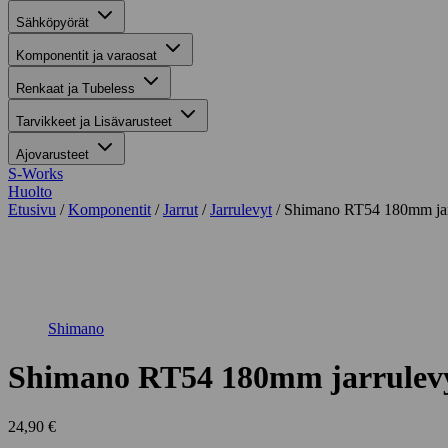
Sähköpyörät
Komponentit ja varaosat
Renkaat ja Tubeless
Tarvikkeet ja Lisävarusteet
Ajovarusteet
S-Works
Huolto
Etusivu
/
Komponentit
/
Jarrut
/
Jarrulevyt
/ Shimano RT54 180mm jar
Suurenna kuva
Shimano
Shimano RT54 180mm jarrulev
24,90
€