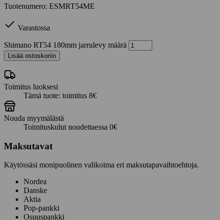
Tuotenumero: ESMRT54ME
Varastossa
Shimano RT54 180mm jarrulevy määrä
Lisää ostoskoriin
Toimitus luoksesi
Tämä tuote: toimitus 8€
Nouda myymälästä
Toimituskulut noudettaessa 0€
Maksutavat
Käytössäsi monipuolinen valikoima eri maksutapavaihtoehtoja.
Nordea
Danske
Aktia
Pop-pankki
Osuuspankki