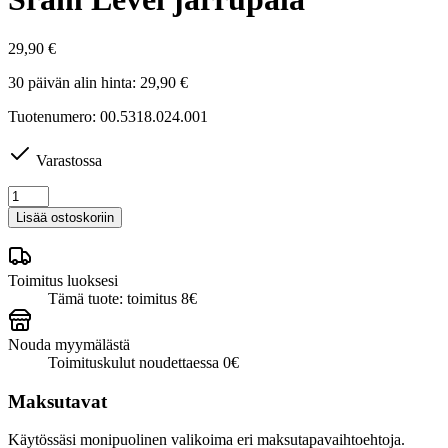
29,90
€
30 päivän alin hinta:
29,90
€
Tuotenumero: 00.5318.024.001
Varastossa
Sram
Level
Lisää ostoskoriin
jarrupala
määrä
Toimitus luoksesi
Tämä tuote: toimitus 8€
Nouda myymälästä
Toimituskulut noudettaessa 0€
Maksutavat
Käytössäsi monipuolinen valikoima eri maksutapavaihtoehtoja.