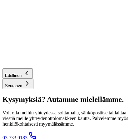
Edellinen
Seuraava
Kysymyksiä? Autamme mielellämme.
Voit olla meihin yhteydessä soittamalla, sähköpostitse tai laittaa
viestiä meille yhteydenottolomakkeen kautta. Palvelemme myös
henkilökohtaisesti myymälässämme.
03 733 9183