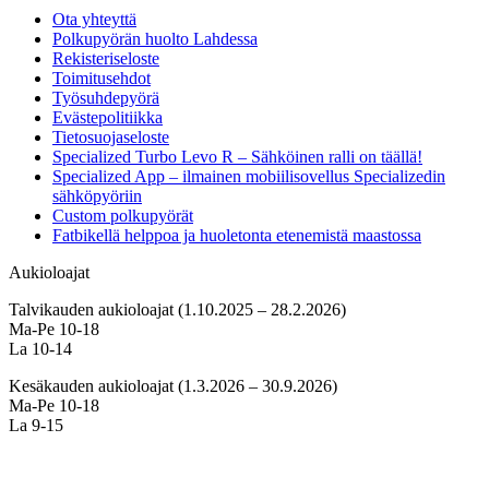
Ota yhteyttä
Polkupyörän huolto Lahdessa
Rekisteriseloste
Toimitusehdot
Työsuhdepyörä
Evästepolitiikka
Tietosuojaseloste
Specialized Turbo Levo R – Sähköinen ralli on täällä!
Specialized App – ilmainen mobiilisovellus Specializedin
sähköpyöriin
Custom polkupyörät
Fatbikellä helppoa ja huoletonta etenemistä maastossa
Aukioloajat
Talvikauden aukioloajat (1.10.2025 – 28.2.2026)
Ma-Pe 10-18
La 10-14
Kesäkauden aukioloajat (1.3.2026 – 30.9.2026)
Ma-Pe 10-18
La 9-15