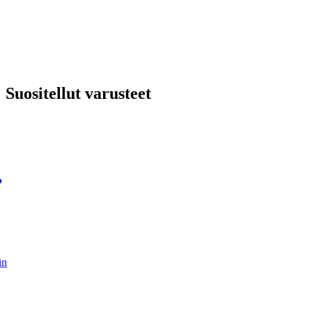
Suositellut varusteet
,
in