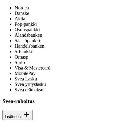
Nordea
Danske
Aktia
Pop-pankki
Osuuspankki
Ålandsbanken
Säästöpankki
Handelsbanken
S-Pankki
Omasp
Siirto
Visa & Mastercard
MobilePay
Svea Lasku
Svea yrityslasku
Svea erämaksu
Svea-rahoitus
Lisätiedot