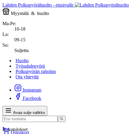
Lahden Polkupyörähuolto - etusivulle
Myymälä
&
huolto
Ma-Pe:
10-18
La:
09-15
Su:
Suljettu
Huolto
Työsuhdepyörä
Polkupyörän rahoitus
Ota yhteyttä
Instagram
Facebook
Avaa sulje valikko
Hakutulokset
Ostoskori