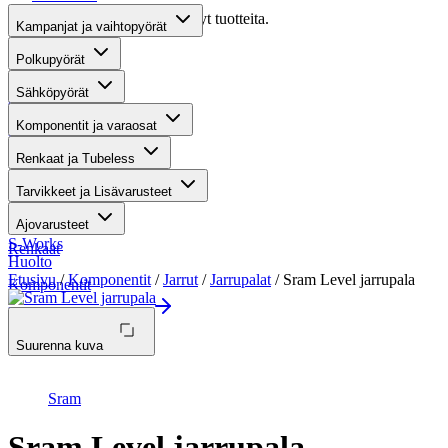
Valitettavasti haullasi ei löytynyt tuotteita.
Kampanjat ja vaihtopyörät
Suositut osastot
Polkupyörät
Sähköpyörät
Gravel-pyörät
Komponentit ja varaosat
Maastosähköpyörät
Renkaat ja Tubeless
Kaupunkisähköpyörät
Tarvikkeet ja Lisävarusteet
Tarvikkeet
Ajovarusteet
S-Works
Renkaat
Huolto
Etusivu
/
Komponentit
/
Jarrut
/
Jarrupalat
/ Sram Level jarrupala
Komponentit
Katso koko valikoima
Suurenna kuva
Sram
Sram Level jarrupala