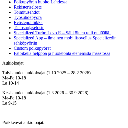
Polkupyörän huolto Lahdessa
Rekisteriseloste
Toimitusehdot
Työsuhdepyörä
Evästepolitiikka
Tietosuojaseloste
Specialized Turbo Levo R – Sähköinen ralli on täällä!
Specialized App – ilmainen mobiilisovellus Specializedin
sähköpyöriin
Custom polkupyörät
Fatbikellä helppoa ja huoletonta etenemistä maastossa
Aukioloajat
Talvikauden aukioloajat (1.10.2025 – 28.2.2026)
Ma-Pe 10-18
La 10-14
Kesäkauden aukioloajat (1.3.2026 – 30.9.2026)
Ma-Pe 10-18
La 9-15
Poikkeavat aukioloajat: