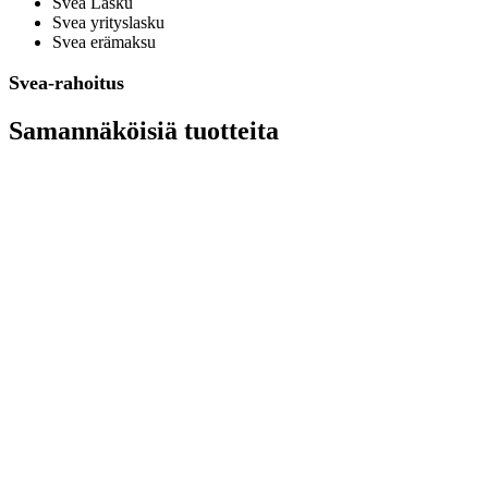
Svea Lasku
Svea yrityslasku
Svea erämaksu
Svea-rahoitus
Samannäköisiä tuotteita