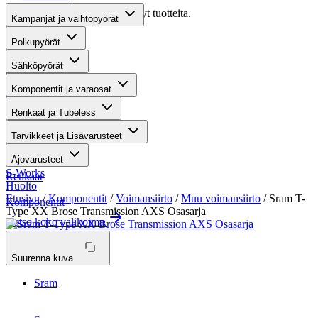
Valitettavasti haullasi ei löytynyt tuotteita.
Kampanjat ja vaihtopyörät
Suositut osastot
Polkupyörät
Sähköpyörät
Gravel-pyörät
Komponentit ja varaosat
Maastosähköpyörät
Renkaat ja Tubeless
Kaupunkisähköpyörät
Tarvikkeet ja Lisävarusteet
Tarvikkeet
Ajovarusteet
S-Works
Renkaat
Huolto
Etusivu
/
Komponentit
/
Voimansiirto
/
Muu voimansiirto
/ Sram T-
Komponentit
Type XX Brose Transmission AXS Osasarja
Katso koko valikoima
Suurenna kuva
Sram