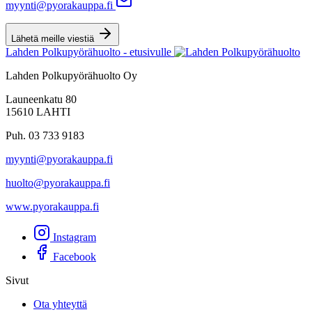
myynti@pyorakauppa.fi
Lähetä meille viestiä
Lahden Polkupyörähuolto - etusivulle
Lahden Polkupyörähuolto Oy
Launeenkatu 80
15610 LAHTI
Puh. 03 733 9183
myynti@pyorakauppa.fi
huolto@pyorakauppa.fi
www.pyorakauppa.fi
Instagram
Facebook
Sivut
Ota yhteyttä