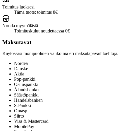
Toimitus luoksesi
Tämä tuote: toimitus 8€
Nouda myymälästä
Toimituskulut noudettaessa 0€
Maksutavat
Käytössäsi monipuolinen valikoima eri maksutapavaihtoehtoja.
Nordea
Danske
Aktia
Pop-pankki
Osuuspankki
Ålandsbanken
Säästöpankki
Handelsbanken
S-Pankki
Omasp
Siirto
Visa & Mastercard
MobilePay