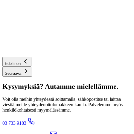
Edellinen
Seuraava
Kysymyksiä? Autamme mielellämme.
Voit olla meihin yhteydessä soittamalla, sähköpostitse tai laittaa
viestiä meille yhteydenottolomakkeen kautta. Palvelemme myös
henkilökohtaisesti myymälässämme.
03 733 9183