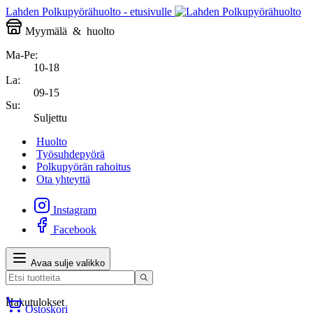
Lahden Polkupyörähuolto - etusivulle
Myymälä
&
huolto
Ma-Pe:
10-18
La:
09-15
Su:
Suljettu
Huolto
Työsuhdepyörä
Polkupyörän rahoitus
Ota yhteyttä
Instagram
Facebook
Avaa sulje valikko
Hakutulokset
Ostoskori