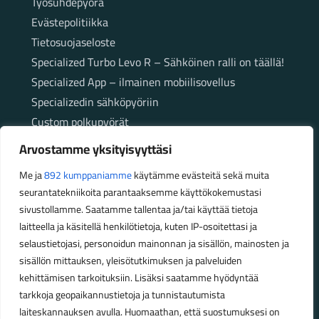
Työsuhdepyörä
Evästepolitiikka
Tietosuojaseloste
Specialized Turbo Levo R – Sähköinen ralli on täällä!
Specialized App – ilmainen mobiilisovellus
Specializedin sähköpyöriin
Custom polkupyörät
Fatbikellä helppoa ja huoletonta etenemistä
Arvostamme yksityisyyttäsi
maastossa
Me ja
892 kumppaniamme
käytämme evästeitä sekä muita
seurantatekniikoita parantaaksemme käyttökokemustasi
Aukioloajat
sivustollamme. Saatamme tallentaa ja/tai käyttää tietoja
laitteella ja käsitellä henkilötietoja, kuten IP-osoitettasi ja
Talvikauden aukioloajat (1.10.2025 – 28.2.2026)
selaustietojasi, personoidun mainonnan ja sisällön, mainosten ja
Ma-Pe 10-18
sisällön mittauksen, yleisötutkimuksen ja palveluiden
La 10-14
kehittämisen tarkoituksiin. Lisäksi saatamme hyödyntää
Kesäkauden aukioloajat (1.3.2026 – 30.9.2026)
tarkkoja geopaikannustietoja ja tunnistautumista
laiteskannauksen avulla. Huomaathan, että suostumuksesi on
Ma-Pe 10-18