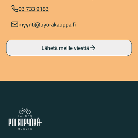
03 733 9183
myynti@pyorakauppa.fi
Lähetä meille viestiä
Lahden Polkupyörähuolto - etusivulle