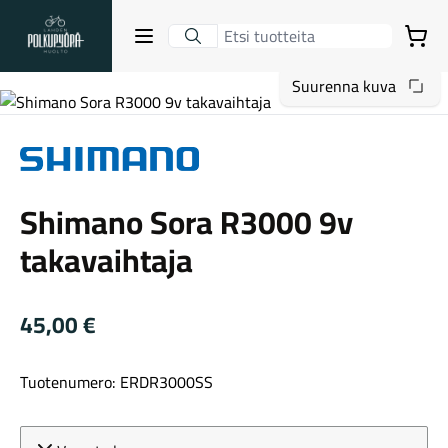
Lahden Polkupyörähuolto - etusivulle
Avaa sulje valikko
Ostoskori
Suurenna kuva
Hakutulokset
Shimano
Shimano Sora R3000 9v
Suositut osastot
takavaihtaja
45,00
€
Tuotenumero: ERDR3000SS
Gravel-pyörät