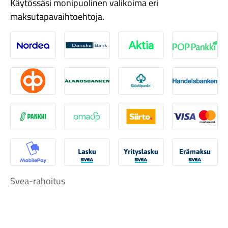
Käytössäsi monipuolinen valikoima eri
maksutapavaihtoehtoja.
Nordea
Danske
Aktia
Pop-pank
Tarvikkeet
Osuuspankki
Ålandsbanken
Säästöpankki
Handelsb
S-Pankki
Omasp
Siirto
Visa & Ma
MobilePay
Svea Lasku
Svea yrityslasku
Svea erä
Svea-rahoitus
Renkaat