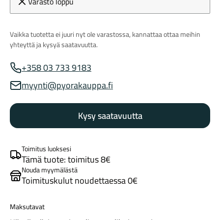
Varasto loppu
Vaikka tuotetta ei juuri nyt ole varastossa, kannattaa ottaa meihin
yhteyttä ja kysyä saatavuutta.
+358 03 733 9183
Myynnin puhelinnumero
myynti@pyorakauppa.fi
Myynnin sähköposti
Maastosähköpyörät
Kysy saatavuutta
Toimitus luoksesi
Tämä tuote: toimitus 8€
Nouda myymälästä
Toimituskulut noudettaessa 0€
Kaupunkisähköpyörät
Maksutavat