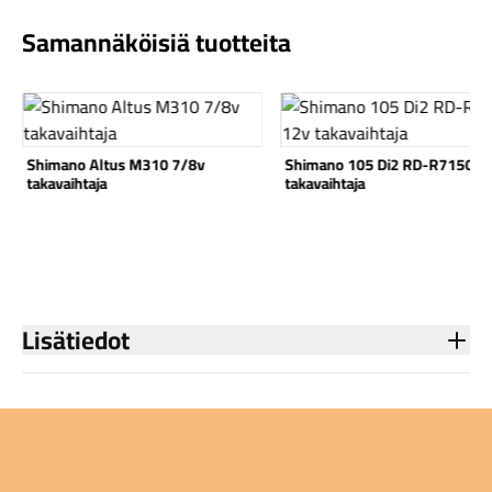
Samannäköisiä tuotteita
Katso tuote
Katso tuote
Komponentit
Shimano Altus M310 7/8v
Shimano 105 Di2 RD-R7150 1
takavaihtaja
takavaihtaja
Katso koko valikoima
Lisätiedot