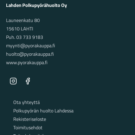
Lahden Polkupyörähuolto Oy
Launeenkatu 80
15610 LAHTI
Puh. 03 733 9183
myynti@pyorakauppa.fi
huolto@pyorakauppa.fi
www.pyorakauppa.fi
Instagram
Facebook
Sivut
Ota yhteyttä
Polkupyörän huolto Lahdessa
Rekisteriseloste
Toimitusehdot