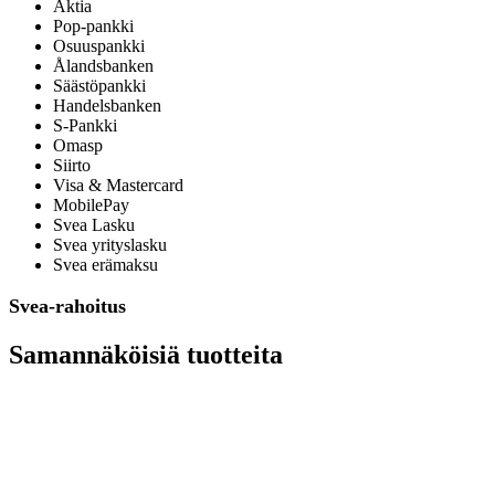
Aktia
Pop-pankki
Osuuspankki
Ålandsbanken
Säästöpankki
Handelsbanken
S-Pankki
Omasp
Siirto
Visa & Mastercard
MobilePay
Svea Lasku
Svea yrityslasku
Svea erämaksu
Svea-rahoitus
Samannäköisiä tuotteita