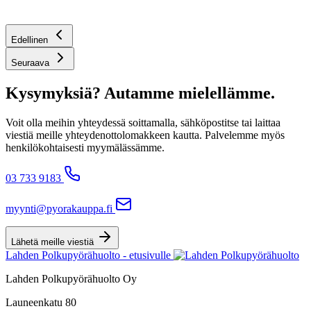
Edellinen
Seuraava
Kysymyksiä? Autamme mielellämme.
Voit olla meihin yhteydessä soittamalla, sähköpostitse tai laittaa
viestiä meille yhteydenottolomakkeen kautta. Palvelemme myös
henkilökohtaisesti myymälässämme.
03 733 9183
myynti@pyorakauppa.fi
Lähetä meille viestiä
Lahden Polkupyörähuolto - etusivulle
Lahden Polkupyörähuolto Oy
Launeenkatu 80