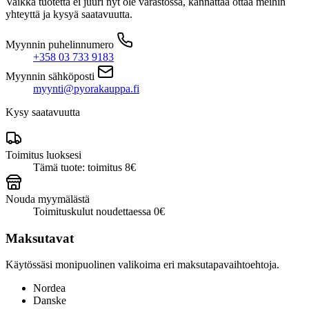
Vaikka tuotetta ei juuri nyt ole varastossa, kannattaa ottaa meihin
Rapid
yhteyttä ja kysyä saatavuutta.
musta
määrä
Myynnin puhelinnumero
+358 03 733 9183
Myynnin sähköposti
myynti@pyorakauppa.fi
Kysy saatavuutta
Toimitus luoksesi
Tämä tuote: toimitus 8€
Nouda myymälästä
Toimituskulut noudettaessa 0€
Maksutavat
Käytössäsi monipuolinen valikoima eri maksutapavaihtoehtoja.
Nordea
Danske