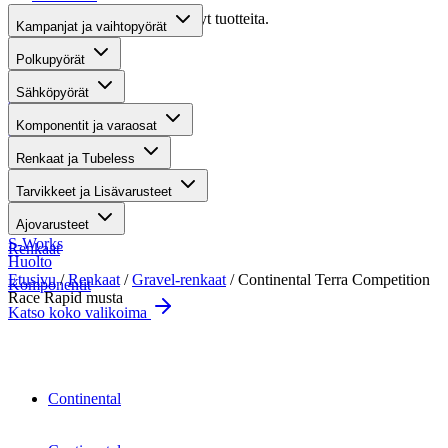
Valitettavasti haullasi ei löytynyt tuotteita.
Kampanjat ja vaihtopyörät
Suositut osastot
Polkupyörät
Sähköpyörät
Gravel-pyörät
Komponentit ja varaosat
Maastosähköpyörät
Renkaat ja Tubeless
Kaupunkisähköpyörät
Tarvikkeet ja Lisävarusteet
Tarvikkeet
Ajovarusteet
S-Works
Renkaat
Huolto
Etusivu
/
Renkaat
/
Gravel-renkaat
/ Continental Terra Competition
Komponentit
Race Rapid musta
Katso koko valikoima
Suurenna kuva
Continental