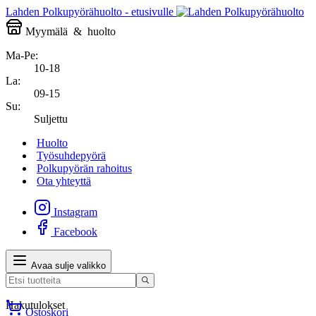
Lahden Polkupyörähuolto - etusivulle
Myymälä
&
huolto
Ma-Pe:
10-18
La:
09-15
Su:
Suljettu
Huolto
Työsuhdepyörä
Polkupyörän rahoitus
Ota yhteyttä
Instagram
Facebook
Avaa sulje valikko
Hakutulokset
Ostoskori