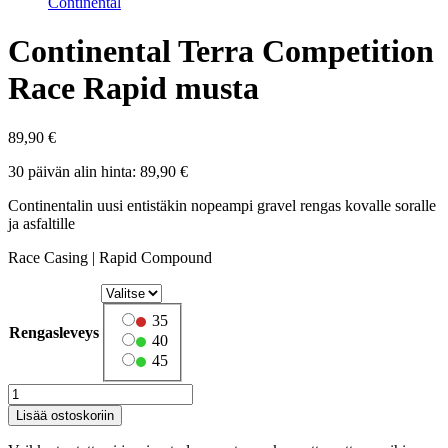
Continental
Continental Terra Competition
Race Rapid musta
89,90
€
30 päivän alin hinta:
89,90
€
Continentalin uusi entistäkin nopeampi gravel rengas kovalle soralle
ja asfaltille
Race Casing | Rapid Compound
35
Rengasleveys
40
45
Continental
Terra
Lisää ostoskoriin
Competition
Race