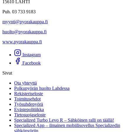
15610 LAHTI
Puh. 03 733 9183
myynti@pyorakauppa.fi
huolto@pyorakauppa.fi
www.pyorakauppa.fi
Instagram
Facebook
Sivut
Ota yhteyttä
Polkupyörän huolto Lahdessa
Rekisteriseloste
Toimitusehdot
Työsuhdepyörä
Evästepolitiikka
Tietosuojaseloste
Specialized Turbo Levo R – Sähköinen ralli on täällä!
Specialized App – ilmainen mobiilisovellus Specializedin
sähköpyöriin