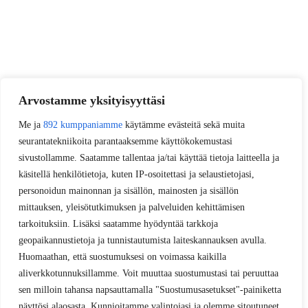
Arvostamme yksityisyyttäsi
Me ja
892 kumppaniamme
käytämme evästeitä sekä muita
seurantatekniikoita parantaaksemme käyttökokemustasi
sivustollamme. Saatamme tallentaa ja/tai käyttää tietoja laitteella ja
käsitellä henkilötietoja, kuten IP-osoitettasi ja selaustietojasi,
personoidun mainonnan ja sisällön, mainosten ja sisällön
mittauksen, yleisötutkimuksen ja palveluiden kehittämisen
tarkoituksiin. Lisäksi saatamme hyödyntää tarkkoja
geopaikannustietoja ja tunnistautumista laiteskannauksen avulla.
Huomaathan, että suostumuksesi on voimassa kaikilla
aliverkkotunnuksillamme. Voit muuttaa suostumustasi tai peruuttaa
sen milloin tahansa napsauttamalla "Suostumusasetukset"-painiketta
näyttösi alaosasta. Kunnioitamme valintojasi ja olemme sitoutuneet