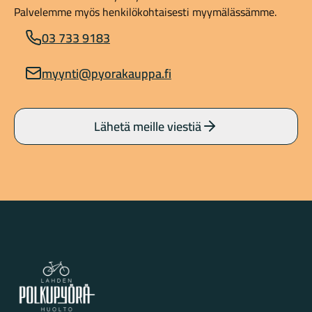
Palvelemme myös henkilökohtaisesti myymälässämme.
03 733 9183
myynti@pyorakauppa.fi
Lähetä meille viestiä
Lahden Polkupyörähuolto - etusivulle