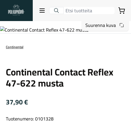
Lahden Polkupyörähuolto - etusivulle
Avaa sulje valikko
Ostoskori
Suurenna kuva
Hakutulokset
Continental
Continental
Suositut osastot
Continental Contact Reflex
47-622 musta
37,90
€
Tuotenumero: 0101328
Gravel-pyörät