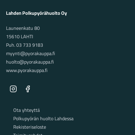
Lahden Polkupyörähuolto Oy
Launeenkatu 80
15610 LAHTI
Puh. 03 733 9183
myynti@pyorakauppa.fi
huolto@pyorakauppa.fi
www.pyorakauppa.fi
Instagram
Facebook
Sivut
Ota yhteyttä
Polkupyörän huolto Lahdessa
Rekisteriseloste