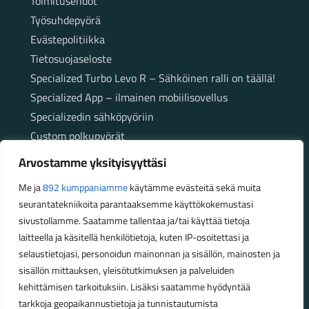
Toimitusehdot
Työsuhdepyörä
Evästepolitiikka
Tietosuojaseloste
Specialized Turbo Levo R – Sähköinen ralli on täällä!
Specialized App – ilmainen mobiilisovellus
Specializedin sähköpyöriin
Custom polkupyörät
Fatbikellä helppoa ja huoletonta etenemistä
Arvostamme yksityisyyttäsi
maastossa
Me ja
892 kumppaniamme
käytämme evästeitä sekä muita
seurantatekniikoita parantaaksemme käyttökokemustasi
Aukioloajat
sivustollamme. Saatamme tallentaa ja/tai käyttää tietoja
laitteella ja käsitellä henkilötietoja, kuten IP-osoitettasi ja
Talvikauden aukioloajat (1.10.2025 – 28.2.2026)
selaustietojasi, personoidun mainonnan ja sisällön, mainosten ja
Ma-Pe 10-18
sisällön mittauksen, yleisötutkimuksen ja palveluiden
La 10-14
kehittämisen tarkoituksiin. Lisäksi saatamme hyödyntää
Kesäkauden aukioloajat (1.3.2026 – 30.9.2026)
tarkkoja geopaikannustietoja ja tunnistautumista