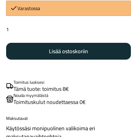
Varastossa
Continental
Contact
Reflex
Lisää ostoskoriin
47-
Maastosähköpyörät
622
musta
määrä
Toimitus luoksesi
Tämä tuote: toimitus 8€
Nouda myymälästä
Toimituskulut noudettaessa 0€
Maksutavat
Kaupunkisähköpyörät
Käytössäsi monipuolinen valikoima eri
maksutapavaihtoehtoja.