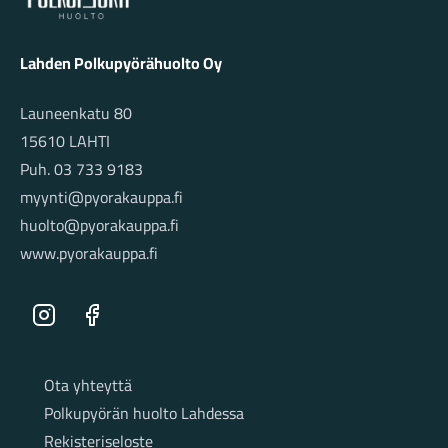
Lahden Polkupyörähuolto Oy
Launeenkatu 80
15610 LAHTI
Puh. 03 733 9183
myynti@pyorakauppa.fi
huolto@pyorakauppa.fi
www.pyorakauppa.fi
Instagram
Facebook
Sivut
Ota yhteyttä
Polkupyörän huolto Lahdessa
Rekisteriseloste