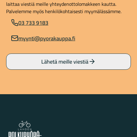
laittaa viestiä meille yhteydenottolomakkeen kautta.
Palvelemme myös henkilökohtaisesti myymälässämme.
03 733 9183
myynti@pyorakauppa.fi
Lähetä meille viestiä
Lahden Polkupyörähuolto - etusivulle