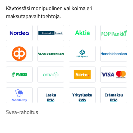
Käytössäsi monipuolinen valikoima eri
maksutapavaihtoehtoja.
Nordea
Danske
Aktia
Pop-pank
Tarvikkeet
Osuuspankki
Ålandsbanken
Säästöpankki
Handelsb
S-Pankki
Omasp
Siirto
Visa & Ma
MobilePay
Svea Lasku
Svea yrityslasku
Svea erä
Svea-rahoitus
Renkaat