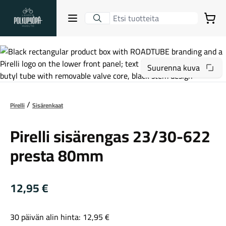
Lahden Polkupyörähuolto - etusivulle
Avaa sulje valikko
Ostoskori
Hakutulokset
Suurenna kuva
Suositut osastot
Pirelli
Sisärenkaat
Pirelli sisärengas 23/30-622
presta 80mm
12,95
€
Gravel-pyörät
30 päivän alin hinta:
12,95
€