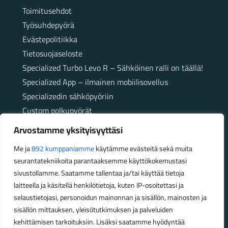
Toimitusehdot
Työsuhdepyörä
Evästepolitiikka
Tietosuojaseloste
Specialized Turbo Levo R – Sähköinen ralli on täällä!
Specialized App – ilmainen mobiilisovellus
Specializedin sähköpyöriin
Custom polkupyörät
Fatbikellä helppoa ja huoletonta etenemistä
Arvostamme yksityisyyttäsi
maastossa
Me ja
892 kumppaniamme
käytämme evästeitä sekä muita
seurantatekniikoita parantaaksemme käyttökokemustasi
Aukioloajat
sivustollamme. Saatamme tallentaa ja/tai käyttää tietoja
laitteella ja käsitellä henkilötietoja, kuten IP-osoitettasi ja
Talvikauden aukioloajat (1.10.2025 – 28.2.2026)
selaustietojasi, personoidun mainonnan ja sisällön, mainosten ja
Ma-Pe 10-18
sisällön mittauksen, yleisötutkimuksen ja palveluiden
La 10-14
kehittämisen tarkoituksiin. Lisäksi saatamme hyödyntää