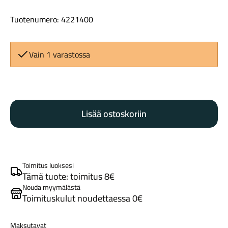
Tuotenumero: 4221400
Vain 1 varastossa
Pirelli
Maastosähköpyörät
sisärengas
Lisää ostoskoriin
23/30-
622
presta
80mm
määrä
Toimitus luoksesi
Tämä tuote: toimitus 8€
Nouda myymälästä
Toimituskulut noudettaessa 0€
Kaupunkisähköpyörät
Maksutavat